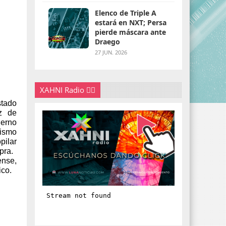
Elenco de Triple A
estará en NXT; Persa
pierde máscara ante
Draego
27 JUN. 2026
XAHNI Radio 👇🏽
stado
z de
ierno
mismo
pilar
pra.
ense,
ico.