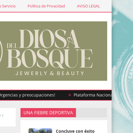
 Servicio
Política de Privacidad
AVISO LEGAL
as y preocupaciones!
Plataforma Nacional del Registro Civi
UNA FIEBRE DEPORTIVA
a y
Concluye con éxito