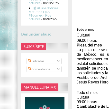
octubre
- 10/10/2025
📰 #LunaNoticias
Matutino Ep29|
#Edomex - 9 de
octubre
- 10/9/2025
Todo el mes
Denunciar abuso
Cultural
09:00 horas
Pieza del mes
SUSCRÍBETE
La pieza que se ex
de México, es u
medicamentos en 
Entradas
estatal solicitude
también se indica
Comentarios
las solicitudes y 
Vestíbulo del Arc
Jesús Reyes Herol
MANUEL LUNA MX
Todo el mes
Cultura
09:00 horas
Cambalache de L