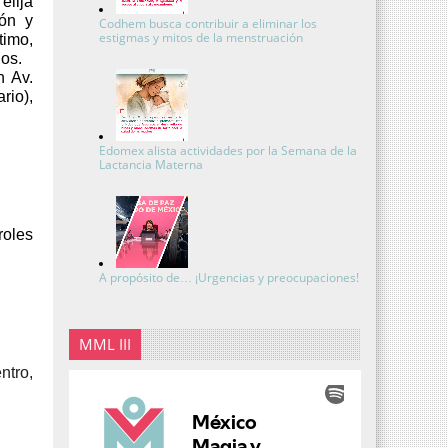
elija
ón y
Codhem busca contribuir a eliminar los
estigmas y mitos de la menstruación
timo,
os.
n Av.
rio),
Edomex alista actividades por la Semana de la
Lactancia Materna
roles
A propósito de… ¡Urgencias y preocupaciones!
MML III
ntro,