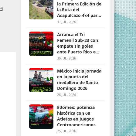
la Primera Edición de
a
la Ruta del
Acapulcazo 4x4 para
parejas
31 JUL. 2026
Arranca el Tri
Femenil Sub-23 con
empate sin goles
ante Puerto Rico en
Santo Domingo 2026
30 JUL. 2026
México inicia jornada
en la punta del
medallero de Santo
Domingo 2026
26 JUL. 2026
Edomex: potencia
histórica con 68
Atletas en Juegos
Centroamericanos
25 JUL. 2026