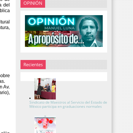
OPINIÓN
a del
blica
tural
tura,
Recientes
sobre
as.
n Av.
rio),
Sindicato de Maestros al Servicio del Estado de
México participa en graduaciones normales