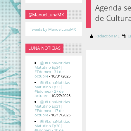
Agenda sem
@ManuelLunaMX
de Cultur
Tweets by ManuelLunaMX
Redacción ML
ju
LUNA NOTICIAS
📰 #LunaNoticias
Matutino Ep34|
#Edomex - 31 de
octubre
- 10/31/2025
📰 #LunaNoticias
Matutino Ep33|
#Edomex - 27 de
octubre
- 10/27/2025
📰 #LunaNoticias
Matutino Ep31|
#Edomex - 17 de
octubre
- 10/17/2025
📰 #LunaNoticias
Matutino Ep30|
#Edomex - 10 de