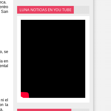
eca.
entro
LUNA NOTICIAS EN YOU TUBE
 San
o, se
da en
ntal
ni el
on la
a.