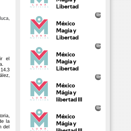
luca,
ir el
a.
 14.3
lez,
oria,
de la
n del