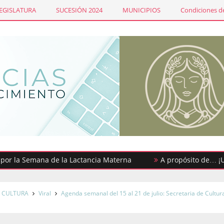
LEGISLATURA
SUCESIÓN 2024
MUNICIPIOS
Condiciones de
 Semana de la Lactancia Materna
A propósito de… ¡Urgenci
CULTURA
Viral
Agenda semanal del 15 al 21 de julio: Secretaria de Cultur