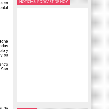
NOTICIAS: PODCAST DE HOY
da en
ntal
fecha
gadas
ble y
 y su
entro
 San
és de