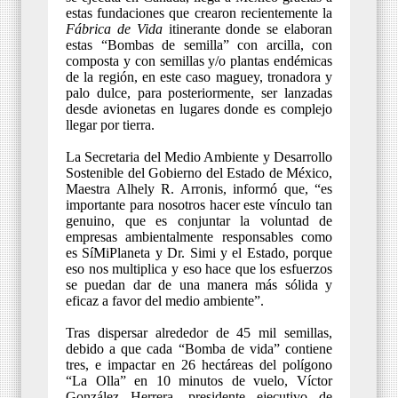
estas fundaciones que crearon recientemente la
Fábrica de Vida
itinerante donde se elaboran
estas “Bombas de semilla” con arcilla, con
composta y con semillas y/o plantas endémicas
de la región, en este caso maguey, tronadora y
palo dulce, para posteriormente, ser lanzadas
desde avionetas en lugares donde es complejo
llegar por tierra.
La Secretaria del Medio Ambiente y Desarrollo
Sostenible del Gobierno del Estado de México,
Maestra Alhely R. Arronis, informó que, “es
importante para nosotros hacer este vínculo tan
genuino, que es conjuntar la voluntad de
empresas ambientalmente responsables como
es SíMiPlaneta y Dr. Simi y el Estado, porque
eso nos multiplica y eso hace que los esfuerzos
se puedan dar de una manera más sólida y
eficaz a favor del medio ambiente”.
Tras dispersar alrededor de 45 mil semillas,
debido a que cada “Bomba de vida” contiene
tres, e impactar en 26 hectáreas del polígono
“La Olla” en 10 minutos de vuelo, Víctor
González Herrera, presidente ejecutivo de