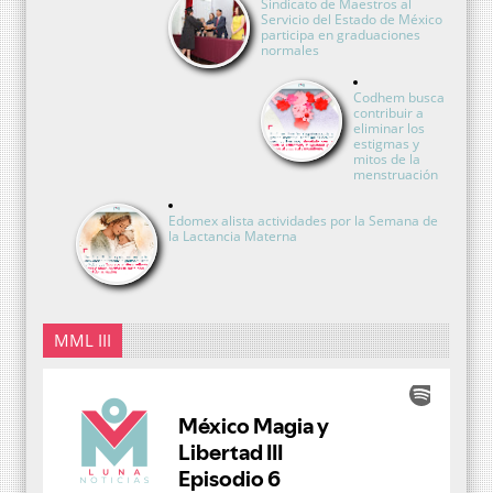
Sindicato de Maestros al
Servicio del Estado de México
participa en graduaciones
normales
Codhem busca
contribuir a
eliminar los
estigmas y
mitos de la
menstruación
Edomex alista actividades por la Semana de
la Lactancia Materna
MML III