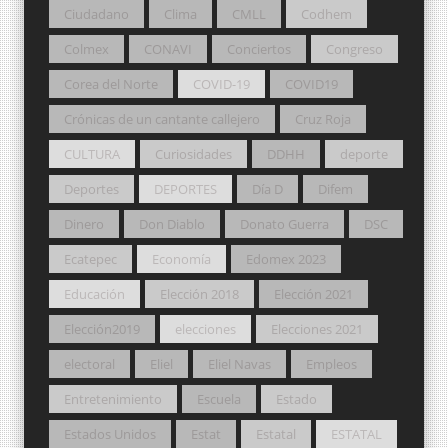
Ciudadano
Clima
CMLL
Codhem
Colmex
CONAVI
Conciertos
Congreso
Corea del Norte
COVID-19
COVID19
Crónicas de un cantante callejero
Cruz Roja
CULTURA
Curiosidades
DDHH
deporte
Deportes
DEPORTES
Día D
Difem
Dinero
Don Diablo
Donato Guerra
DSC
Ecatepec
Economía
Edomex 2023
Educación
Elección 2018
Elección 2021
Elección2019
elecciones
Elecciones 2021
electoral
Eliel
Eliel Navas
Empleos
Entretenimiento
Escuela
Estado
Estados Unidos
Estat
Estatal
ESTATAL