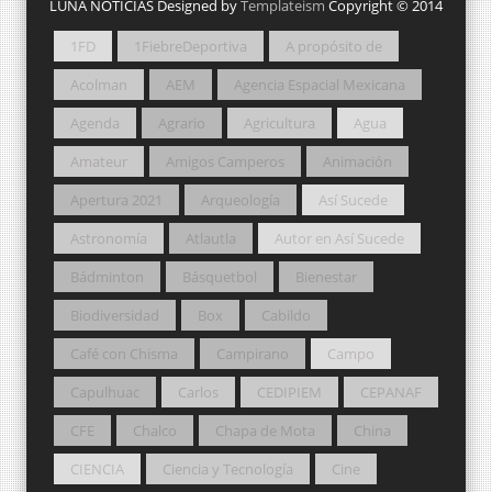
LUNA NOTICIAS Designed by
Templateism
Copyright © 2014
1FD
1FiebreDeportiva
A propósito de
Acolman
AEM
Agencia Espacial Mexicana
Agenda
Agrario
Agricultura
Agua
Amateur
Amigos Camperos
Animación
Apertura 2021
Arqueología
Así Sucede
Astronomía
Atlautla
Autor en Así Sucede
Bádminton
Básquetbol
Bienestar
Biodiversidad
Box
Cabildo
Café con Chisma
Campirano
Campo
Capulhuac
Carlos
CEDIPIEM
CEPANAF
CFE
Chalco
Chapa de Mota
China
CIENCIA
Ciencia y Tecnología
Cine