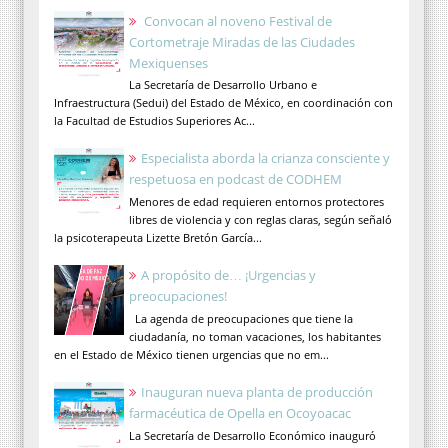
Convocan al noveno Festival de
Cortometraje Miradas de las Ciudades
Mexiquenses
La Secretaría de Desarrollo Urbano e
Infraestructura (Sedui) del Estado de México, en coordinación con
la Facultad de Estudios Superiores Ac...
Especialista aborda la crianza consciente y
respetuosa en podcast de CODHEM
Menores de edad requieren entornos protectores
libres de violencia y con reglas claras, según señaló
la psicoterapeuta Lizette Bretón García...
A propósito de… ¡Urgencias y
preocupaciones!
La agenda de preocupaciones que tiene la
ciudadanía, no toman vacaciones, los habitantes
en el Estado de México tienen urgencias que no em...
Inauguran nueva planta de producción
farmacéutica de Opella en Ocoyoacac
La Secretaría de Desarrollo Económico inauguró