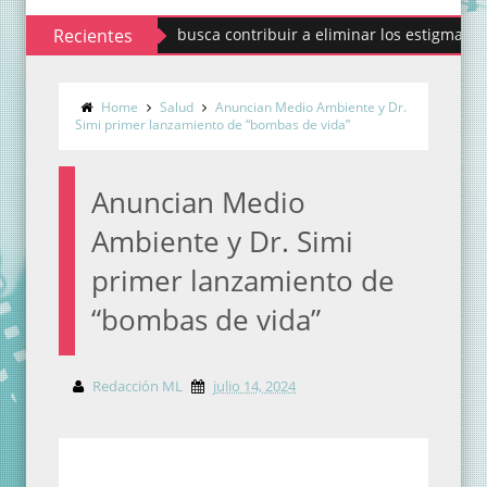
Codhem busca contribuir a eliminar los estigmas y mitos d
Recientes
Home
Salud
Anuncian Medio Ambiente y Dr.
Simi primer lanzamiento de “bombas de vida”
Anuncian Medio
Ambiente y Dr. Simi
primer lanzamiento de
“bombas de vida”
Redacción ML
julio 14, 2024