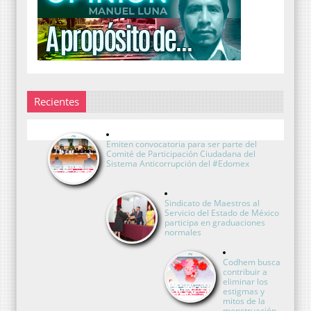
Recientes
Emiten convocatoria para ser parte del
Comité de Participación Ciudadana del
Sistema Anticorrupción del #Edomex
Sindicato de Maestros al
Servicio del Estado de México
participa en graduaciones
normales
Codhem busca
contribuir a
eliminar los
estigmas y
mitos de la
menstruación