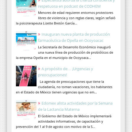
respetuosa en podcast de CODHEM
Menores de edad requieren entornos protectores
libres de violencia y con reglas claras, según señaló
la psicoterapeuta Lizette Bretón García...
Inauguran nueva planta de producción
farmacéutica de Opella en Ocoyoacac
La Secretaría de Desarrollo Económico inauguró
una nueva línea de producción de probióticos de
la empresa Opella en el municipio de Ocoyoaca...
A propósito de… ¡Urgencias y
preocupaciones!
La agenda de preocupaciones que tiene la
ciudadanía, no toman vacaciones, los habitantes
en el Estado de México tienen urgencias que no em...
Edomex alista actividades por la Semana
de la Lactancia Materna
El Gobierno del Estado de México implementará
actividades informativas, de capacitación y
prevención del 1 al 9 de agosto con motivo de la S...