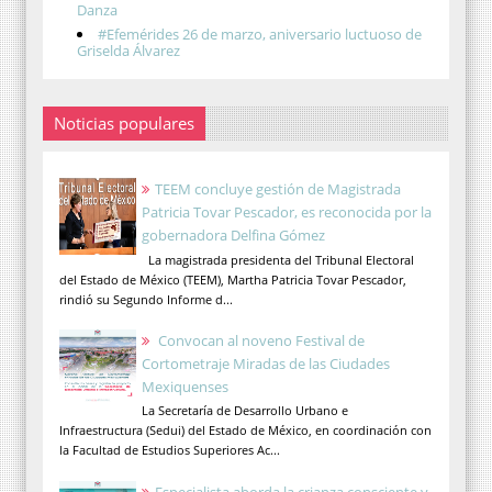
Danza
#Efemérides 26 de marzo, aniversario luctuoso de
Griselda Álvarez
Noticias populares
TEEM concluye gestión de Magistrada
Patricia Tovar Pescador, es reconocida por la
gobernadora Delfina Gómez
La magistrada presidenta del Tribunal Electoral
del Estado de México (TEEM), Martha Patricia Tovar Pescador,
rindió su Segundo Informe d...
Convocan al noveno Festival de
Cortometraje Miradas de las Ciudades
Mexiquenses
La Secretaría de Desarrollo Urbano e
Infraestructura (Sedui) del Estado de México, en coordinación con
la Facultad de Estudios Superiores Ac...
Especialista aborda la crianza consciente y