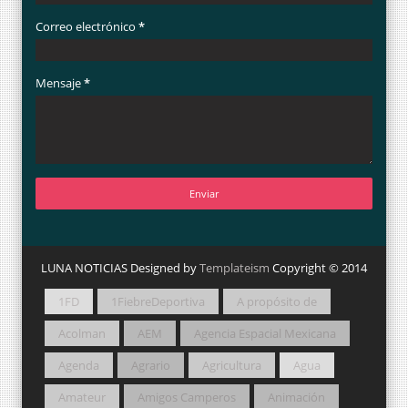
Correo electrónico
*
Mensaje
*
LUNA NOTICIAS Designed by
Templateism
Copyright © 2014
1FD
1FiebreDeportiva
A propósito de
Acolman
AEM
Agencia Espacial Mexicana
Agenda
Agrario
Agricultura
Agua
Amateur
Amigos Camperos
Animación