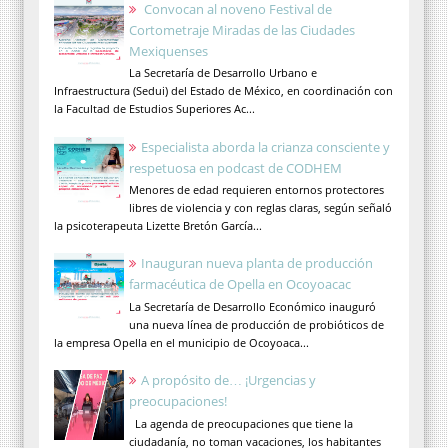
Convocan al noveno Festival de
Cortometraje Miradas de las Ciudades
Mexiquenses
La Secretaría de Desarrollo Urbano e
Infraestructura (Sedui) del Estado de México, en coordinación con
la Facultad de Estudios Superiores Ac...
Especialista aborda la crianza consciente y
respetuosa en podcast de CODHEM
Menores de edad requieren entornos protectores
libres de violencia y con reglas claras, según señaló
la psicoterapeuta Lizette Bretón García...
Inauguran nueva planta de producción
farmacéutica de Opella en Ocoyoacac
La Secretaría de Desarrollo Económico inauguró
una nueva línea de producción de probióticos de
la empresa Opella en el municipio de Ocoyoaca...
A propósito de… ¡Urgencias y
preocupaciones!
La agenda de preocupaciones que tiene la
ciudadanía, no toman vacaciones, los habitantes