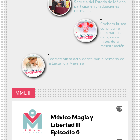
Servicio del Estado de México
participa en graduaciones
normales
Codhem busca
contribuir a
eliminar los
estigmas y
mitos de la
menstruación
Edomex alista actividades por la Semana de
la Lactancia Materna
MML III