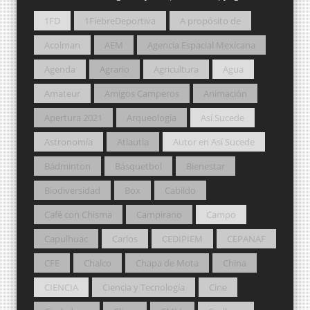
1FD
1FiebreDeportiva
A propósito de
Acolman
AEM
Agencia Espacial Mexicana
Agenda
Agrario
Agricultura
Agua
Amateur
Amigos Camperos
Animación
Apertura 2021
Arqueología
Así Sucede
Astronomía
Atlautla
Autor en Así Sucede
Bádminton
Básquetbol
Bienestar
Biodiversidad
Box
Cabildo
Café con Chisma
Campirano
Campo
Capulhuac
Carlos
CEDIPIEM
CEPANAF
CFE
Chalco
Chapa de Mota
China
CIENCIA
Ciencia y Tecnología
Cine