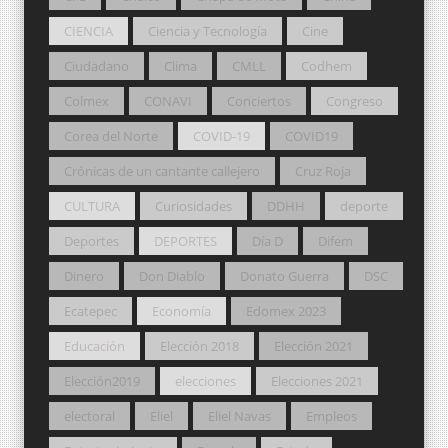
CIENCIA
Ciencia y Tecnología
Cine
Ciudadano
Clima
CMLL
Codhem
Colmex
CONAVI
Conciertos
Congreso
Corea del Norte
COVID-19
COVID19
Crónicas de un cantante callejero
Cruz Roja
CULTURA
Curiosidades
DDHH
deporte
Deportes
DEPORTES
Día D
Difem
Dinero
Don Diablo
Donato Guerra
DSC
Ecatepec
Economía
Edomex 2023
Educación
Elección 2018
Elección 2021
Elección2019
elecciones
Elecciones 2021
electoral
Eliel
Eliel Navas
Empleos