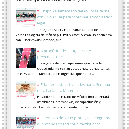
la empresa Opella en el municipio de Ocoyoaca...
Grupo Parlamentario del PVEM se reúne
con CONAGUA para coordinar armonización
legal
Integrantes del Grupo Parlamentario del Partido
Verde Ecologista de México (GP PVEM) sostuvieron un encuentro
con Óscar Zavala Gamboa, sub...
A propósito de… ¡Urgencias y
preocupaciones!
La agenda de preocupaciones que tiene la
ciudadanía, no toman vacaciones, los habitantes
en el Estado de México tienen urgencias que no em...
Edomex alista actividades por la Semana
de la Lactancia Materna
El Gobierno del Estado de México implementará
actividades informativas, de capacitación y
prevención del 1 al 9 de agosto con motivo de la S...
Operativo de salud protege a peregrinos
queretanos en territorio mexiquense