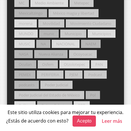
MC
Medio Ambiente
Metepec
Mexicaltzingo
México magia y libertad
morena
Movilidad
Movimiento Ciudadano
MUNDO
munic
Municipio
Municipios
MUSIC
NA
NACIONAL
NAEM
NASA
Nueva Alianza
Ocoyoacac
Ocuilan
Osfem
Otzolotepec
PAN
PEMEX
PERIFERIA
PJEM
Podcast
podcasts
Poder Judicial
Poder Judicial del Estado de México
Pol
Política
Potros Salvajes
PRD
Este sitio utiliza cookies para mejorar tu experiencia.
Premio Nobel
PRI
Probosque
¿Estás de acuerdo con esto?
Leer más
Acepto
Procuraduría Agraria
PT
Pueblos Originarios