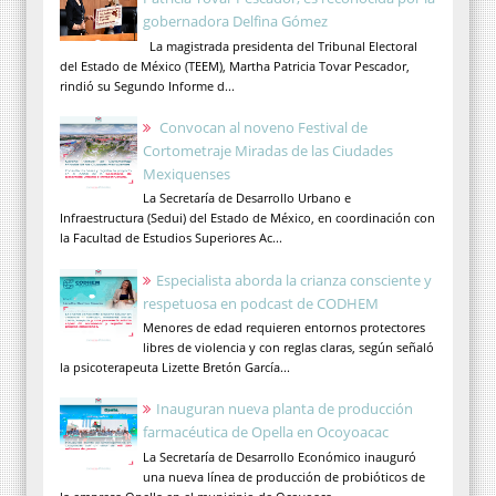
gobernadora Delfina Gómez
La magistrada presidenta del Tribunal Electoral
del Estado de México (TEEM), Martha Patricia Tovar Pescador,
rindió su Segundo Informe d...
Convocan al noveno Festival de
Cortometraje Miradas de las Ciudades
Mexiquenses
La Secretaría de Desarrollo Urbano e
Infraestructura (Sedui) del Estado de México, en coordinación con
la Facultad de Estudios Superiores Ac...
Especialista aborda la crianza consciente y
respetuosa en podcast de CODHEM
Menores de edad requieren entornos protectores
libres de violencia y con reglas claras, según señaló
la psicoterapeuta Lizette Bretón García...
Inauguran nueva planta de producción
farmacéutica de Opella en Ocoyoacac
La Secretaría de Desarrollo Económico inauguró
una nueva línea de producción de probióticos de