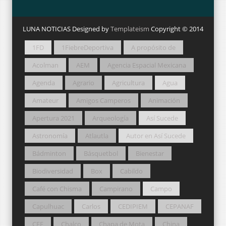
LUNA NOTICIAS Designed by
Templateism
Copyright © 2014
1FD
1FiebreDeportiva
A propósito de
Acolman
AEM
Agencia Espacial Mexicana
Agenda
Agrario
Agricultura
Agua
Amateur
Amigos Camperos
Animación
Apertura 2021
Arqueología
Así Sucede
Astronomía
Atlautla
Autor en Así Sucede
Bádminton
Básquetbol
Bienestar
Biodiversidad
Box
Cabildo
Café con Chisma
Campirano
Campo
Capulhuac
Carlos
CEDIPIEM
CEPANAF
CFE
Chalco
Chapa de Mota
China