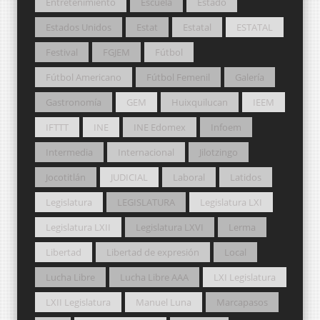
Entretenimiento
Escuela
Estado
Estados Unidos
Estat
Estatal
ESTATAL
Festival
FGJEM
Fútbol
Fútbol Americano
Fútbol Femenil
Galería
Gastronomía
GEM
Huixquilucan
IEEM
IFTTT
INE
INE Edomex
Infoem
Intermedia
Internacional
Jilotzingo
Jocotitlán
JUDICIAL
Laboral
Latidos
Legislatura
LEGISLATURA
Legislatura LXI
Legislatura LXII
Legislatura LXVI
Lerma
Libertad
Libertad de expresión
Local
Lucha Libre
Lucha Libre AAA
LXI Legislatura
LXII Legislatura
Manuel Luna
Marcapasos