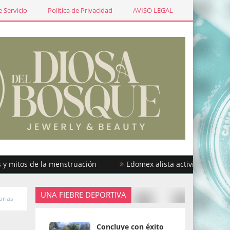
 Servicio
Política de Privacidad
AVISO LEGAL
os de la menstruación
Edomex alista actividades por la Se
UNA FIEBRE DEPORTIVA
arias
Concluye con éxito