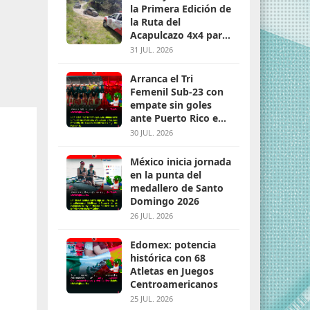
la Primera Edición de
la Ruta del
Acapulcazo 4x4 para
parejas
31 JUL. 2026
Arranca el Tri
Femenil Sub-23 con
empate sin goles
ante Puerto Rico en
Santo Domingo 2026
30 JUL. 2026
México inicia jornada
en la punta del
medallero de Santo
Domingo 2026
26 JUL. 2026
Edomex: potencia
histórica con 68
Atletas en Juegos
Centroamericanos
25 JUL. 2026