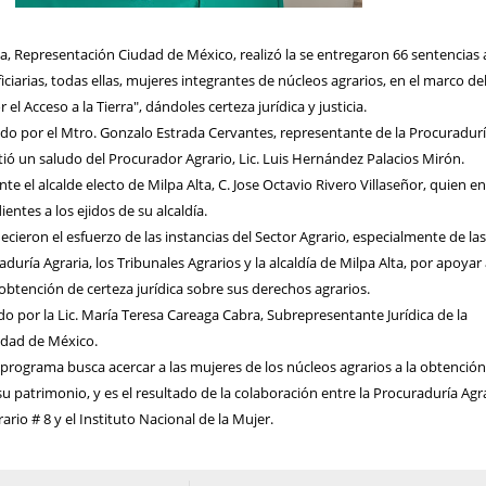
a, Representación Ciudad de México, realizó la se entregaron 66 sentencias 
ciarias, todas ellas, mujeres integrantes de núcleos agrarios, en el marco de
l Acceso a la Tierra", dándoles certeza jurídica y justicia.
ado por el Mtro. Gonzalo Estrada Cervantes, representante de la Procuradur
tió un saludo del Procurador Agrario, Lic. Luis Hernández Palacios Mirón.
e el alcalde electo de Milpa Alta, C. Jose Octavio Rivero Villaseñor, quien e
entes a los ejidos de su alcaldía.
ecieron el esfuerzo de las instancias del Sector Agrario, especialmente de la
uría Agraria, los Tribunales Agrarios y la alcaldía de Milpa Alta, por apoyar 
 obtención de certeza jurídica sobre sus derechos agrarios.
do por la Lic. María Teresa Careaga Cabra, Subrepresentante Jurídica de la
udad de México.
programa busca acercar a las mujeres de los núcleos agrarios a la obtenció
su patrimonio, y es el resultado de la colaboración entre la Procuraduría Agra
rario # 8 y el Instituto Nacional de la Mujer.