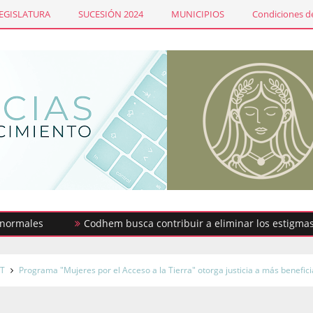
LEGISLATURA
SUCESIÓN 2024
MUNICIPIOS
Condiciones de
es
Codhem busca contribuir a eliminar los estigmas y mit
T
Programa "Mujeres por el Acceso a la Tierra" otorga justicia a más benefici