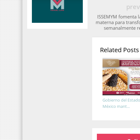
prev
ISSEMYM fomenta la
materna para transfo
semanalmente rec
Related Posts
Gobierno del Estado
México mant...