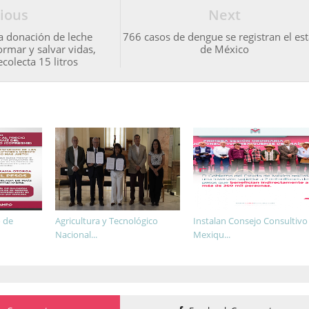
ious
Next
 donación de leche
766 casos de dengue se registran el es
rmar y salvar vidas,
de México
olecta 15 litros
 de
Agricultura y Tecnológico
Instalan Consejo Consultivo
Nacional...
Mexiqu...