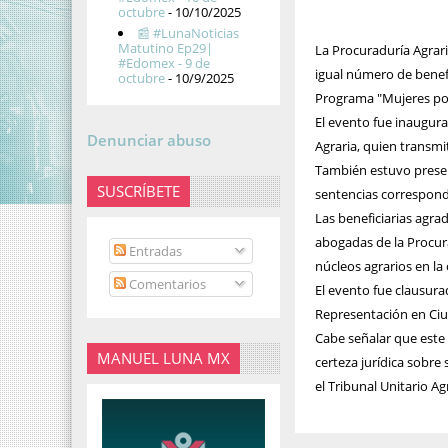
octubre
- 10/10/2025
📰 #LunaNoticias
Matutino Ep29|
La Procuraduría Agrari
#Edomex - 9 de
igual número de benefi
octubre
- 10/9/2025
Programa "Mujeres por e
El evento fue inaugur
Denunciar abuso
Agraria, quien transmi
También estuvo present
SUSCRÍBETE
sentencias correspondi
Las beneficiarias agrad
abogadas de la Procurad
Entradas
núcleos agrarios en la
Comentarios
El evento fue clausura
Representación en Ci
Cabe señalar que este 
MANUEL LUNA MX
certeza jurídica sobre 
el Tribunal Unitario Ag