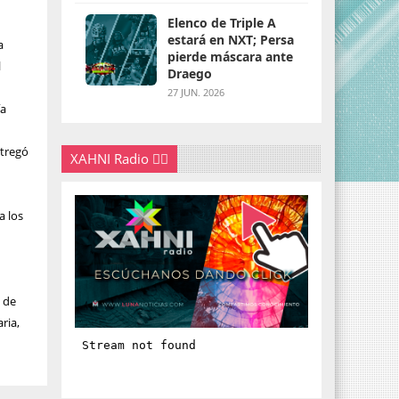
Elenco de Triple A
estará en NXT; Persa
a
pierde máscara ante
l
Draego
27 JUN. 2026
ía
ntregó
XAHNI Radio 👇🏽
s
a los
n de
ria,