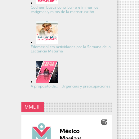
Codhem busca contribuir a eliminar los
estigmas y mitos de la menstruación
Edomex alista actividades por la Semana de la
Lactancia Materna
A propósito de… ¡Urgencias y preocupaciones!
MML III