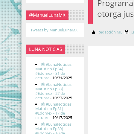
Programa 
otorga jus
@ManuelLunaMX
Tweets by ManuelLunaMX
Redacción ML
ju
LUNA NOTICIAS
📰 #LunaNoticias
Matutino Ep34|
#Edomex - 31 de
octubre
- 10/31/2025
📰 #LunaNoticias
Matutino Ep33|
#Edomex - 27 de
octubre
- 10/27/2025
📰 #LunaNoticias
Matutino Ep31|
#Edomex - 17 de
octubre
- 10/17/2025
📰 #LunaNoticias
Matutino Ep30|
#Edomex - 10 de