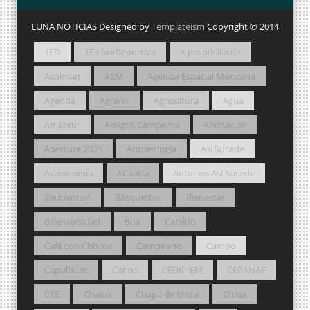
LUNA NOTICIAS Designed by
Templateism
Copyright © 2014
1FD
1FiebreDeportiva
A propósito de
Acolman
AEM
Agencia Espacial Mexicana
Agenda
Agrario
Agricultura
Agua
Amateur
Amigos Camperos
Animación
Apertura 2021
Arqueología
Así Sucede
Astronomía
Atlautla
Autor en Así Sucede
Bádminton
Básquetbol
Bienestar
Biodiversidad
Box
Cabildo
Café con Chisma
Campirano
Campo
Capulhuac
Carlos
CEDIPIEM
CEPANAF
CFE
Chalco
Chapa de Mota
China