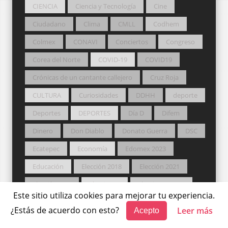
CIENCIA
Ciencia y Tecnología
Cine
Ciudadano
Clima
CMLL
Codhem
Colmex
CONAVI
Conciertos
Congreso
Corea del Norte
COVID-19
COVID19
Crónicas de un cantante callejero
Cruz Roja
CULTURA
Curiosidades
DDHH
deporte
Deportes
DEPORTES
Día D
Difem
Dinero
Don Diablo
Donato Guerra
DSC
Ecatepec
Economía
Edomex 2023
Educación
Elección 2018
Elección 2021
Elección2019
elecciones
Elecciones 2021
Este sitio utiliza cookies para mejorar tu experiencia.
electoral
Eliel
Eliel Navas
Empleos
¿Estás de acuerdo con esto?
Leer más
Acepto
Entretenimiento
Escuela
Estado