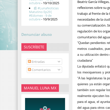
Beatriz García Villega
octubre
- 10/10/2025
reflexiones sobre su g
📰 #LunaNoticias
Matutino Ep29|
trabajo al frente de l
#Edomex - 9 de
octubre
- 10/9/2025
necesidades de la ciud
su comercialización. 
regulación de los org
Denunciar abuso
comunitarios del agua
“Quedan pendientes ref
SUSCRÍBETE
metros cuadrados, pue
a su utilización dentro
ciudadana”
Entradas
La diputada enfatizó q
Comentarios
los mexiquenses y prot
“A las legislaturas la 
quienes ya están orga
MANUEL LUNA MX
también son regular l
realmente ejecuten los
para el agua, el ayunt
del agua para otros c