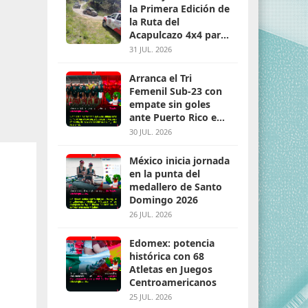
la Primera Edición de
la Ruta del
Acapulcazo 4x4 para
parejas
31 JUL. 2026
Arranca el Tri
Femenil Sub-23 con
empate sin goles
ante Puerto Rico en
Santo Domingo 2026
30 JUL. 2026
México inicia jornada
en la punta del
medallero de Santo
Domingo 2026
26 JUL. 2026
Edomex: potencia
histórica con 68
Atletas en Juegos
Centroamericanos
25 JUL. 2026