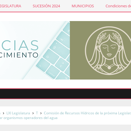
LEGISLATURA
SUCESIÓN 2024
MUNICIPIOS
Condiciones de
Em
a
LXI Legislatura
T
Comisión de Recursos Hídricos de la próxima Legisla
ar organismos operadores del agua