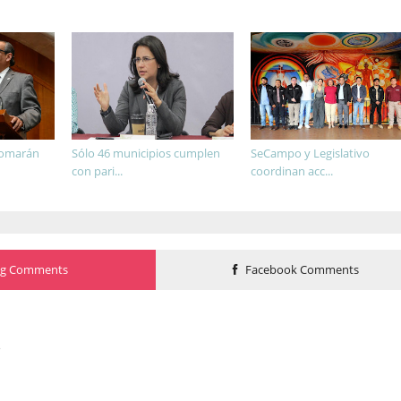
tomarán
Sólo 46 municipios cumplen
SeCampo y Legislativo
con pari...
coordinan acc...
og Comments
Facebook Comments
o