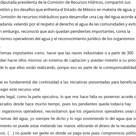
s, diputada presidenta de la Comisión de Recursos Hídricos, compartió sus
estión y los desafíos que enfrenta el Estado de México en materia de agua, y
a Comisión de recursos Hidráulicos para desarrollar una Ley del Agua acorde a
adanía, velando por el respeto al derecho al agua de las comunidades y evi
Sin embargo, reconoció que aún quedan pendientes importantes, como la
anismos operadores del agua y el reconocimiento jurídico de los organismos
.
ormas importantes como, hacer que las naves industriales o a partir de 300
dan hacer ellos mismos un sistema de captación y puedan meterlo a su proc
 de lo que ellos están realizando, porque eso es parte de la corresponsabilida
ue es fundamental dar continuidad a las iniciativas presentadas para beneficia
eger este recurso vital.
parte legal, como la parte ejecutiva, lo que nos hace falta es ponernos acorde 
nizados desde hace mucho tiempo, pues los pendientes queda todavía hay
os organismos operadores, necesitamos que los organismos operadores sean 
 temas del agua, yo siempre he dicho y lo sigo sosteniendo lo del agua que 
amiento no puede estar metiendo las manos utilizando el dinero de la recauda
asos, (…) no puede ser gente en donde se paga este pues compromisos políti