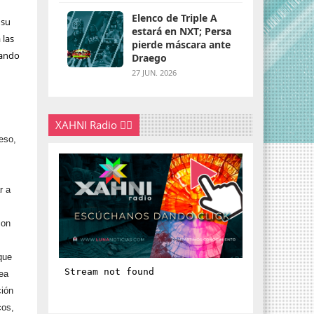
Elenco de Triple A
 su
estará en NXT; Persa
 las
pierde máscara ante
tando
Draego
27 JUN. 2026
XAHNI Radio 👇🏽
eso,
d
r a
con
que
sea
ción
cos,