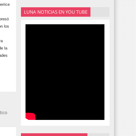
errice
LUNA NOTICIAS EN YOU TUBE
presó
on los
ra
de la
dades
tico