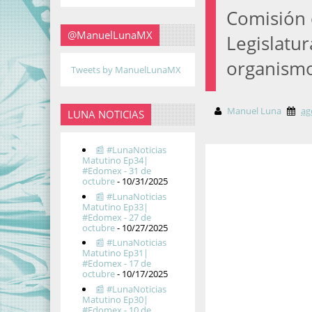
Comisión 
@ManuelLunaMX
Legislatu
organismo
Tweets by ManuelLunaMX
Manuel Luna
ag
LUNA NOTICIAS
📰 #LunaNoticias
Matutino Ep34|
#Edomex - 31 de
octubre
- 10/31/2025
📰 #LunaNoticias
Matutino Ep33|
#Edomex - 27 de
octubre
- 10/27/2025
📰 #LunaNoticias
Matutino Ep31|
#Edomex - 17 de
octubre
- 10/17/2025
📰 #LunaNoticias
Matutino Ep30|
#Edomex - 10 de