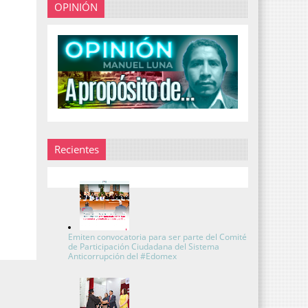
OPINIÓN
Recientes
Emiten convocatoria para ser parte del Comité
de Participación Ciudadana del Sistema
Anticorrupción del #Edomex