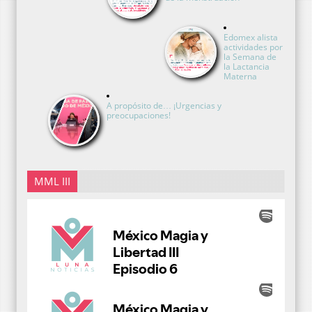
Edomex alista
actividades por
la Semana de
la Lactancia
Materna
A propósito de… ¡Urgencias y
preocupaciones!
MML III