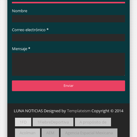
Nombre
Correo electrónico
*
Mensaje
*
LUNA NOTICIAS Designed by
Templateism
Copyright © 2014
1FD
1FiebreDeportiva
A propósito de
Acolman
AEM
Agencia Espacial Mexicana