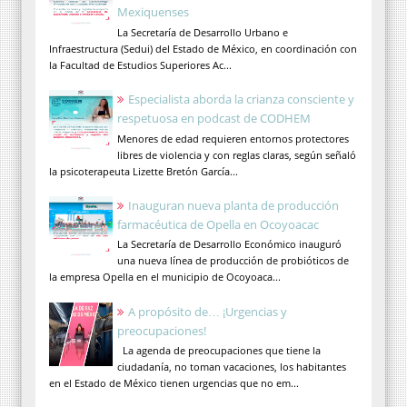
Mexiquenses
La Secretaría de Desarrollo Urbano e
Infraestructura (Sedui) del Estado de México, en coordinación con
la Facultad de Estudios Superiores Ac...
Especialista aborda la crianza consciente y
respetuosa en podcast de CODHEM
Menores de edad requieren entornos protectores
libres de violencia y con reglas claras, según señaló
la psicoterapeuta Lizette Bretón García...
Inauguran nueva planta de producción
farmacéutica de Opella en Ocoyoacac
La Secretaría de Desarrollo Económico inauguró
una nueva línea de producción de probióticos de
la empresa Opella en el municipio de Ocoyoaca...
A propósito de… ¡Urgencias y
preocupaciones!
La agenda de preocupaciones que tiene la
ciudadanía, no toman vacaciones, los habitantes
en el Estado de México tienen urgencias que no em...