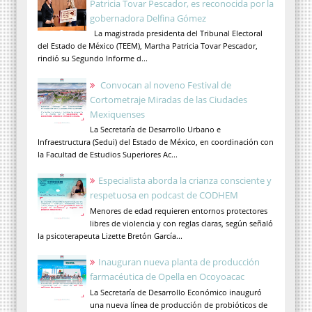
Patricia Tovar Pescador, es reconocida por la
gobernadora Delfina Gómez
La magistrada presidenta del Tribunal Electoral
del Estado de México (TEEM), Martha Patricia Tovar Pescador,
rindió su Segundo Informe d...
Convocan al noveno Festival de
Cortometraje Miradas de las Ciudades
Mexiquenses
La Secretaría de Desarrollo Urbano e
Infraestructura (Sedui) del Estado de México, en coordinación con
la Facultad de Estudios Superiores Ac...
Especialista aborda la crianza consciente y
respetuosa en podcast de CODHEM
Menores de edad requieren entornos protectores
libres de violencia y con reglas claras, según señaló
la psicoterapeuta Lizette Bretón García...
Inauguran nueva planta de producción
farmacéutica de Opella en Ocoyoacac
La Secretaría de Desarrollo Económico inauguró
una nueva línea de producción de probióticos de