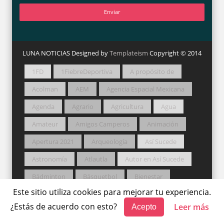
LUNA NOTICIAS Designed by
Templateism
Copyright © 2014
1FD
1FiebreDeportiva
A propósito de
Acolman
AEM
Agencia Espacial Mexicana
Agenda
Agrario
Agricultura
Agua
Amateur
Amigos Camperos
Animación
Apertura 2021
Arqueología
Así Sucede
Astronomía
Atlautla
Autor en Así Sucede
Bádminton
Básquetbol
Bienestar
Este sitio utiliza cookies para mejorar tu experiencia.
Biodiversidad
Box
Cabildo
¿Estás de acuerdo con esto?
Leer más
Acepto
Café con Chisma
Campirano
Campo