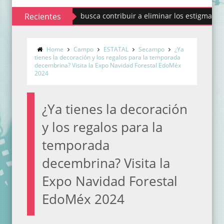
Codhem busca contribuir a eliminar los estigmas y mitos de
Recientes
Home
Campo
ESTATAL
Secampo
¿Ya
tienes la decoración y los regalos para la temporada
decembrina? Visita la Expo Navidad Forestal EdoMéx
2024
¿Ya tienes la decoración
y los regalos para la
temporada
decembrina? Visita la
Expo Navidad Forestal
EdoMéx 2024