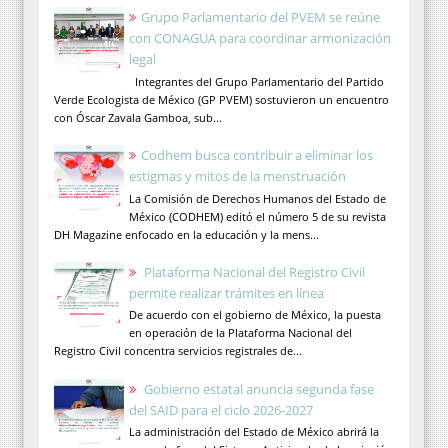
Grupo Parlamentario del PVEM se reúne
con CONAGUA para coordinar armonización
legal
Integrantes del Grupo Parlamentario del Partido
Verde Ecologista de México (GP PVEM) sostuvieron un encuentro
con Óscar Zavala Gamboa, sub...
Codhem busca contribuir a eliminar los
estigmas y mitos de la menstruación
La Comisión de Derechos Humanos del Estado de
México (CODHEM) editó el número 5 de su revista
DH Magazine enfocado en la educación y la mens...
Plataforma Nacional del Registro Civil
permite realizar trámites en línea
De acuerdo con el gobierno de México, la puesta
en operación de la Plataforma Nacional del
Registro Civil concentra servicios registrales de...
Gobierno estatal anuncia segunda fase
del SAID para el ciclo 2026-2027
La administración del Estado de México abrirá la