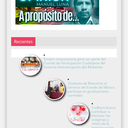
Recientes
Emiten convocatoria para ser parte del
Comité de Participación Ciudadana del
Sistema Anticorrupción del #Edomex
Sindicato de Maestros al
Servicio del Estado de México
participa en graduaciones
normales
Codhem busca
contribuir a
eliminar los
estigmas y
mitos de la
menstruación