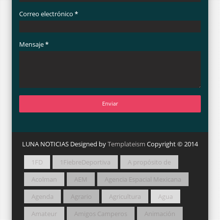
Correo electrónico
*
Mensaje
*
LUNA NOTICIAS Designed by
Templateism
Copyright © 2014
1FD
1FiebreDeportiva
A propósito de
Acolman
AEM
Agencia Espacial Mexicana
Agenda
Agrario
Agricultura
Agua
Amateur
Amigos Camperos
Animación