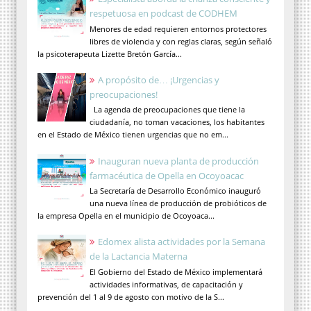
respetuosa en podcast de CODHEM
Menores de edad requieren entornos protectores
libres de violencia y con reglas claras, según señaló
la psicoterapeuta Lizette Bretón García...
A propósito de… ¡Urgencias y
preocupaciones!
La agenda de preocupaciones que tiene la
ciudadanía, no toman vacaciones, los habitantes
en el Estado de México tienen urgencias que no em...
Inauguran nueva planta de producción
farmacéutica de Opella en Ocoyoacac
La Secretaría de Desarrollo Económico inauguró
una nueva línea de producción de probióticos de
la empresa Opella en el municipio de Ocoyoaca...
Edomex alista actividades por la Semana
de la Lactancia Materna
El Gobierno del Estado de México implementará
actividades informativas, de capacitación y
prevención del 1 al 9 de agosto con motivo de la S...