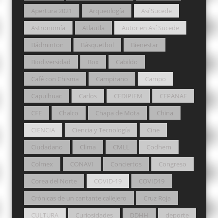
Apertura 2021
Arqueología
Así Sucede
Astronomía
Atlautla
Autor en Así Sucede
Bádminton
Básquetbol
Bienestar
Biodiversidad
Box
Cabildo
Café con Chisma
Campirano
Campo
Capulhuac
Carlos
CEDIPIEM
CEPANAF
CFE
Chalco
Chapa de Mota
China
CIENCIA
Ciencia y Tecnología
Cine
Ciudadano
Clima
CMLL
Codhem
Colmex
CONAVI
Conciertos
Congreso
Corea del Norte
COVID-19
COVID19
Crónicas de un cantante callejero
Cruz Roja
CULTURA
Curiosidades
DDHH
deporte