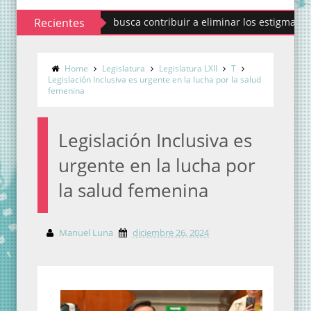
Codhem busca contribuir a eliminar los estigmas y mitos d
Recientes
Home
Legislatura
Legislatura LXII
T
Legislación Inclusiva es urgente en la lucha por la salud
femenina
Legislación Inclusiva es
urgente en la lucha por
la salud femenina
Manuel Luna
diciembre 26, 2024