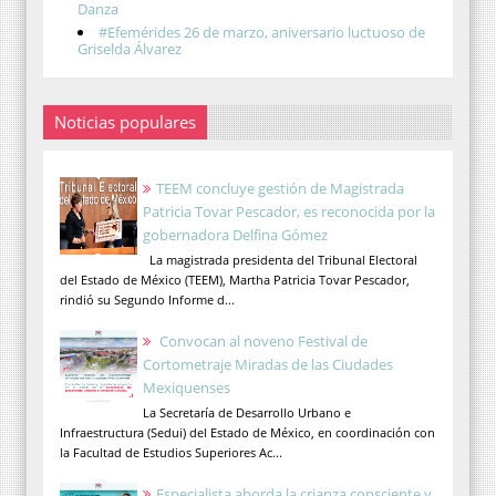
Danza
#Efemérides 26 de marzo, aniversario luctuoso de
Griselda Álvarez
Noticias populares
TEEM concluye gestión de Magistrada
Patricia Tovar Pescador, es reconocida por la
gobernadora Delfina Gómez
La magistrada presidenta del Tribunal Electoral
del Estado de México (TEEM), Martha Patricia Tovar Pescador,
rindió su Segundo Informe d...
Convocan al noveno Festival de
Cortometraje Miradas de las Ciudades
Mexiquenses
La Secretaría de Desarrollo Urbano e
Infraestructura (Sedui) del Estado de México, en coordinación con
la Facultad de Estudios Superiores Ac...
Especialista aborda la crianza consciente y