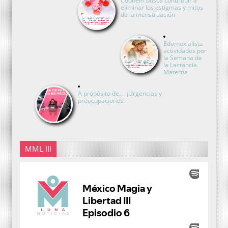
Codhem busca contribuir a
eliminar los estigmas y mitos
de la menstruación
Edomex alista
actividades por
la Semana de
la Lactancia
Materna
A propósito de… ¡Urgencias y
preocupaciones!
MML III