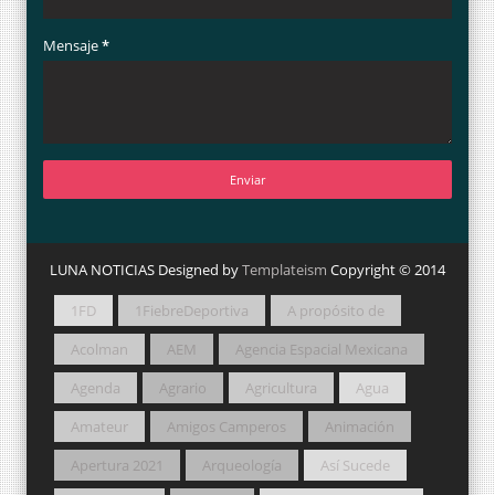
Mensaje
*
LUNA NOTICIAS Designed by
Templateism
Copyright © 2014
1FD
1FiebreDeportiva
A propósito de
Acolman
AEM
Agencia Espacial Mexicana
Agenda
Agrario
Agricultura
Agua
Amateur
Amigos Camperos
Animación
Apertura 2021
Arqueología
Así Sucede