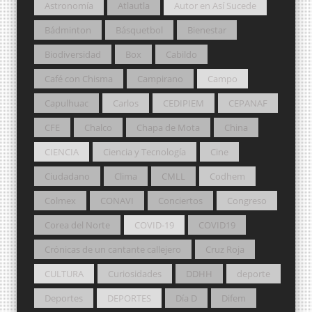
Astronomía
Atlautla
Autor en Así Sucede
Bádminton
Básquetbol
Bienestar
Biodiversidad
Box
Cabildo
Café con Chisma
Campirano
Campo
Capulhuac
Carlos
CEDIPIEM
CEPANAF
CFE
Chalco
Chapa de Mota
China
CIENCIA
Ciencia y Tecnología
Cine
Ciudadano
Clima
CMLL
Codhem
Colmex
CONAVI
Conciertos
Congreso
Corea del Norte
COVID-19
COVID19
Crónicas de un cantante callejero
Cruz Roja
CULTURA
Curiosidades
DDHH
deporte
Deportes
DEPORTES
Día D
Difem