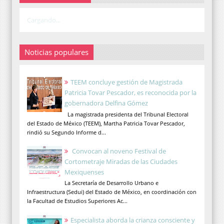
Cargando...
Noticias populares
TEEM concluye gestión de Magistrada
Patricia Tovar Pescador, es reconocida por la
gobernadora Delfina Gómez
La magistrada presidenta del Tribunal Electoral
del Estado de México (TEEM), Martha Patricia Tovar Pescador,
rindió su Segundo Informe d...
Convocan al noveno Festival de
Cortometraje Miradas de las Ciudades
Mexiquenses
La Secretaría de Desarrollo Urbano e
Infraestructura (Sedui) del Estado de México, en coordinación con
la Facultad de Estudios Superiores Ac...
Especialista aborda la crianza consciente y