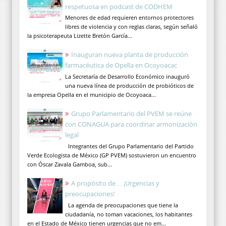
respetuosa en podcast de CODHEM
Menores de edad requieren entornos protectores
libres de violencia y con reglas claras, según señaló
la psicoterapeuta Lizette Bretón García...
Inauguran nueva planta de producción
farmacéutica de Opella en Ocoyoacac
La Secretaría de Desarrollo Económico inauguró
una nueva línea de producción de probióticos de
la empresa Opella en el municipio de Ocoyoaca...
Grupo Parlamentario del PVEM se reúne
con CONAGUA para coordinar armonización
legal
Integrantes del Grupo Parlamentario del Partido
Verde Ecologista de México (GP PVEM) sostuvieron un encuentro
con Óscar Zavala Gamboa, sub...
A propósito de… ¡Urgencias y
preocupaciones!
La agenda de preocupaciones que tiene la
ciudadanía, no toman vacaciones, los habitantes
en el Estado de México tienen urgencias que no em...