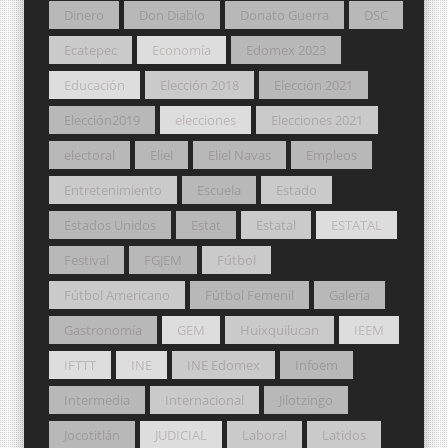
Dinero
Don Diablo
Donato Guerra
DSC
Ecatepec
Economía
Edomex 2023
Educación
Elección 2018
Elección 2021
Elección2019
elecciones
Elecciones 2021
electoral
Eliel
Eliel Navas
Empleos
Entretenimiento
Escuela
Estado
Estados Unidos
Estat
Estatal
ESTATAL
Festival
FGJEM
Fútbol
Fútbol Americano
Fútbol Femenil
Galería
Gastronomía
GEM
Huixquilucan
IEEM
IFTTT
INE
INE Edomex
Infoem
Intermedia
Internacional
Jilotzingo
Jocotitlán
JUDICIAL
Laboral
Latidos