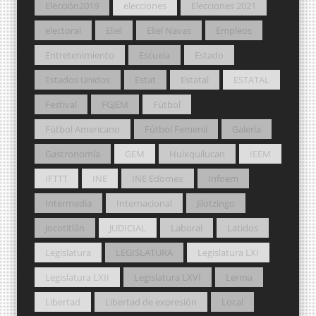
Elección2019
elecciones
Elecciones 2021
electoral
Eliel
Eliel Navas
Empleos
Entretenimiento
Escuela
Estado
Estados Unidos
Estat
Estatal
ESTATAL
Festival
FGJEM
Fútbol
Fútbol Americano
Fútbol Femenil
Galería
Gastronomía
GEM
Huixquilucan
IEEM
IFTTT
INE
INE Edomex
Infoem
Intermedia
Internacional
Jilotzingo
Jocotitlán
JUDICIAL
Laboral
Latidos
Legislatura
LEGISLATURA
Legislatura LXI
Legislatura LXII
Legislatura LXVI
Lerma
Libertad
Libertad de expresión
Local