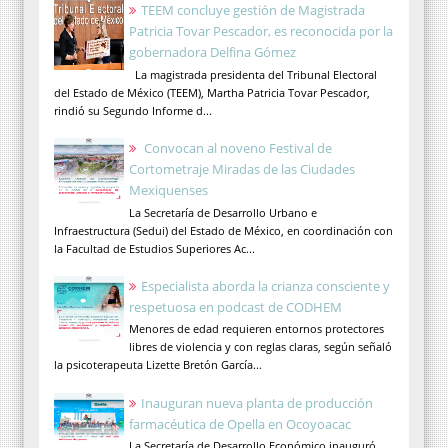
TEEM concluye gestión de Magistrada
Patricia Tovar Pescador, es reconocida por la
gobernadora Delfina Gómez
La magistrada presidenta del Tribunal Electoral
del Estado de México (TEEM), Martha Patricia Tovar Pescador,
rindió su Segundo Informe d...
Convocan al noveno Festival de
Cortometraje Miradas de las Ciudades
Mexiquenses
La Secretaría de Desarrollo Urbano e
Infraestructura (Sedui) del Estado de México, en coordinación con
la Facultad de Estudios Superiores Ac...
Especialista aborda la crianza consciente y
respetuosa en podcast de CODHEM
Menores de edad requieren entornos protectores
libres de violencia y con reglas claras, según señaló
la psicoterapeuta Lizette Bretón García...
Inauguran nueva planta de producción
farmacéutica de Opella en Ocoyoacac
La Secretaría de Desarrollo Económico inauguró