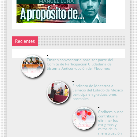
Recientes
Emiten convocatoria para ser parte del
Comité de Participación Ciudadana del
Sistema Anticorrupción del #Edomex
Sindicato de Maestros al
Servicio del Estado de México
participa en graduaciones
normales
Codhem busca
contribuir a
eliminar los
estigmas y
mitos de la
menstruación