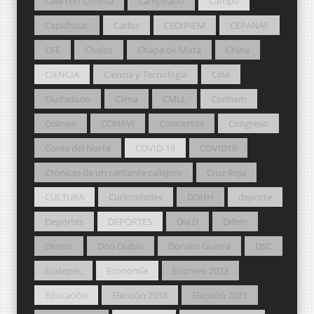
Café con Chisma
Campirano
Campo
Capulhuac
Carlos
CEDIPIEM
CEPANAF
CFE
Chalco
Chapa de Mota
China
CIENCIA
Ciencia y Tecnología
Cine
Ciudadano
Clima
CMLL
Codhem
Colmex
CONAVI
Conciertos
Congreso
Corea del Norte
COVID-19
COVID19
Crónicas de un cantante callejero
Cruz Roja
CULTURA
Curiosidades
DDHH
deporte
Deportes
DEPORTES
Día D
Difem
Dinero
Don Diablo
Donato Guerra
DSC
Ecatepec
Economía
Edomex 2023
Educación
Elección 2018
Elección 2021