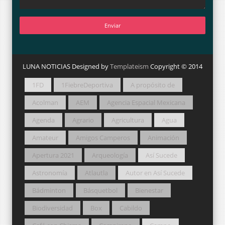
LUNA NOTICIAS Designed by
Templateism
Copyright © 2014
1FD
1FiebreDeportiva
A propósito de
Acolman
AEM
Agencia Espacial Mexicana
Agenda
Agrario
Agricultura
Agua
Amateur
Amigos Camperos
Animación
Apertura 2021
Arqueología
Así Sucede
Astronomía
Atlautla
Autor en Así Sucede
Bádminton
Básquetbol
Bienestar
Biodiversidad
Box
Cabildo