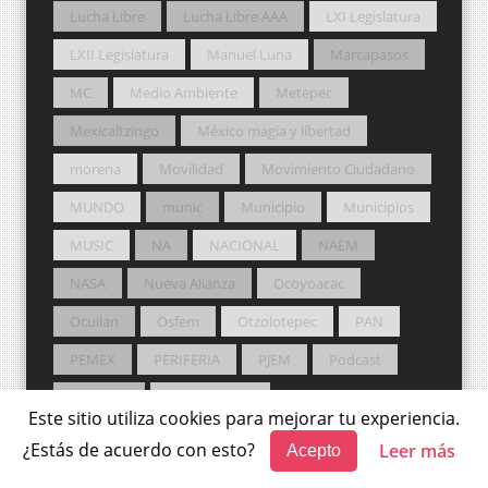
Lucha Libre
Lucha Libre AAA
LXI Legislatura
LXII Legislatura
Manuel Luna
Marcapasos
MC
Medio Ambiente
Metepec
Mexicaltzingo
México magia y libertad
morena
Movilidad
Movimiento Ciudadano
MUNDO
munic
Municipio
Municipios
MUSIC
NA
NACIONAL
NAEM
NASA
Nueva Alianza
Ocoyoacac
Ocuilan
Osfem
Otzolotepec
PAN
PEMEX
PERIFERIA
PJEM
Podcast
podcasts
Poder Judicial
Este sitio utiliza cookies para mejorar tu experiencia.
Poder Judicial del Estado de México
Pol
¿Estás de acuerdo con esto?
Leer más
Acepto
Política
Potros Salvajes
PRD