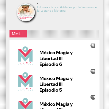
Edomex alista actividades por la Semana de
la Lactancia Materna
MML III