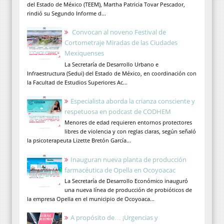
del Estado de México (TEEM), Martha Patricia Tovar Pescador,
rindió su Segundo Informe d...
Convocan al noveno Festival de
Cortometraje Miradas de las Ciudades
Mexiquenses
La Secretaría de Desarrollo Urbano e
Infraestructura (Sedui) del Estado de México, en coordinación con
la Facultad de Estudios Superiores Ac...
Especialista aborda la crianza consciente y
respetuosa en podcast de CODHEM
Menores de edad requieren entornos protectores
libres de violencia y con reglas claras, según señaló
la psicoterapeuta Lizette Bretón García...
Inauguran nueva planta de producción
farmacéutica de Opella en Ocoyoacac
La Secretaría de Desarrollo Económico inauguró
una nueva línea de producción de probióticos de
la empresa Opella en el municipio de Ocoyoaca...
A propósito de… ¡Urgencias y