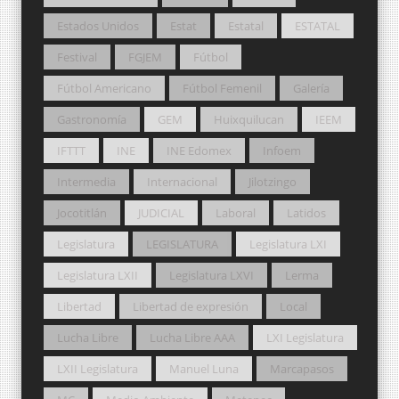
Estados Unidos
Estat
Estatal
ESTATAL
Festival
FGJEM
Fútbol
Fútbol Americano
Fútbol Femenil
Galería
Gastronomía
GEM
Huixquilucan
IEEM
IFTTT
INE
INE Edomex
Infoem
Intermedia
Internacional
Jilotzingo
Jocotitlán
JUDICIAL
Laboral
Latidos
Legislatura
LEGISLATURA
Legislatura LXI
Legislatura LXII
Legislatura LXVI
Lerma
Libertad
Libertad de expresión
Local
Lucha Libre
Lucha Libre AAA
LXI Legislatura
LXII Legislatura
Manuel Luna
Marcapasos