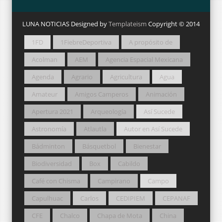
LUNA NOTICIAS Designed by
Templateism
Copyright © 2014
1FD
1FiebreDeportiva
A propósito de
Acolman
AEM
Agencia Espacial Mexicana
Agenda
Agrario
Agricultura
Agua
Amateur
Amigos Camperos
Animación
Apertura 2021
Arqueología
Así Sucede
Astronomía
Atlautla
Autor en Así Sucede
Bádminton
Básquetbol
Bienestar
Biodiversidad
Box
Cabildo
Café con Chisma
Campirano
Campo
Capulhuac
Carlos
CEDIPIEM
CEPANAF
CFE
Chalco
Chapa de Mota
China