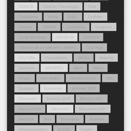
CIENCIA
Ciencia y Tecnología
Cine
Ciudadano
Clima
CMLL
Codhem
Colmex
CONAVI
Conciertos
Congreso
Corea del Norte
COVID-19
COVID19
Crónicas de un cantante callejero
Cruz Roja
CULTURA
Curiosidades
DDHH
deporte
Deportes
DEPORTES
Día D
Difem
Dinero
Don Diablo
Donato Guerra
DSC
Ecatepec
Economía
Edomex 2023
Educación
Elección 2018
Elección 2021
Elección2019
elecciones
Elecciones 2021
electoral
Eliel
Eliel Navas
Empleos
Entretenimiento
Escuela
Estado