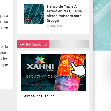
Elenco de Triple A
estará en NXT; Persa
 para
pierde máscara ante
Draego
do su
27 JUN. 2026
ho en
XAHNI Radio 👇🏽
de la
rias.
n les
a que