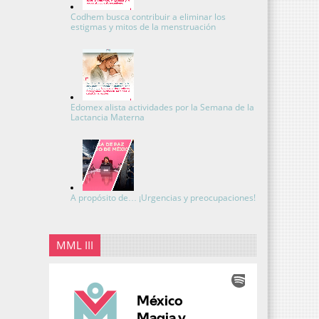
Codhem busca contribuir a eliminar los
estigmas y mitos de la menstruación
Edomex alista actividades por la Semana de la
Lactancia Materna
A propósito de… ¡Urgencias y preocupaciones!
MML III