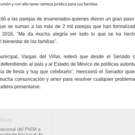
 unión y con ello tener certeza jurídica para sus familias.
icitó a las parejas de enamorados quienes dieron un gran paso
que se suman a las más de 2 mil parejas que han formaliza
l 2016. "Me da mucha alegría ver todo lo que se ha hec
 bienestar de las familias".
unicipal, Vargas del Villar, reiteró que desde el Senado 
defendiendo al país y al Estado de México de políticas autorita
ía de fiesta y hay que celebrarlo", mencionó el Senador quie
mucha comunicación y amor para resolver cualquier problem
udiera presentarse.
ious
acional del PVEM a
esidente Nacional de