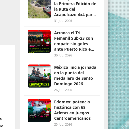
la Primera Edición de
la Ruta del
Acapulcazo 4x4 para
parejas
31 JUL. 2026
Arranca el Tri
Femenil Sub-23 con
empate sin goles
ante Puerto Rico en
Santo Domingo 2026
30 JUL. 2026
México inicia jornada
en la punta del
medallero de Santo
Domingo 2026
26 JUL. 2026
Edomex: potencia
histórica con 68
Atletas en Juegos
Centroamericanos
ta
25 JUL. 2026
ue