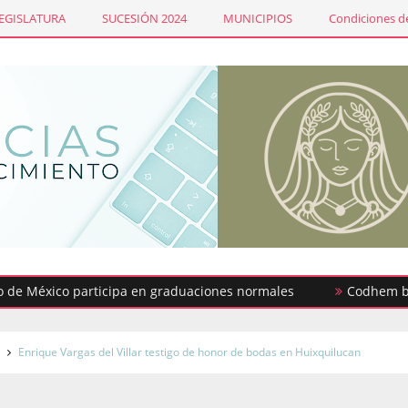
LEGISLATURA
SUCESIÓN 2024
MUNICIPIOS
Condiciones de
éxico participa en graduaciones normales
Codhem busca con
s
Enrique Vargas del Villar testigo de honor de bodas en Huixquilucan