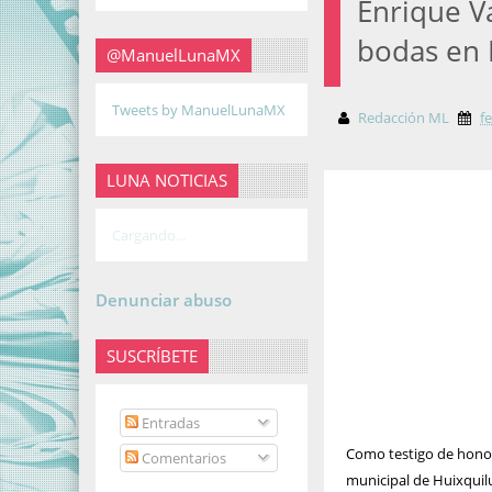
Enrique Va
bodas en 
@ManuelLunaMX
Tweets by ManuelLunaMX
Redacción ML
f
LUNA NOTICIAS
Cargando...
Denunciar abuso
SUSCRÍBETE
Entradas
Como testigo de honor 
Comentarios
municipal de Huixquil