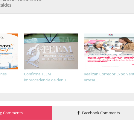
caldes
enes
Confirma TEEM
Realizan Corredor Expo Ven
improcedencia de denu...
Artesa...
og Comments
Facebook Comments