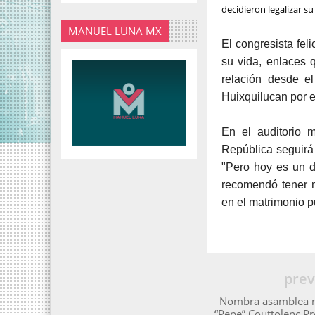
decidieron legalizar su
MANUEL LUNA MX
El congresista fel
su vida, enlaces 
relación desde e
Huixquilucan por el
En el auditorio m
República seguirá 
"Pero hoy es un d
recomendó tener 
en el matrimonio p
prev
Nombra asamblea n
“Pepe” Couttolenc Pr