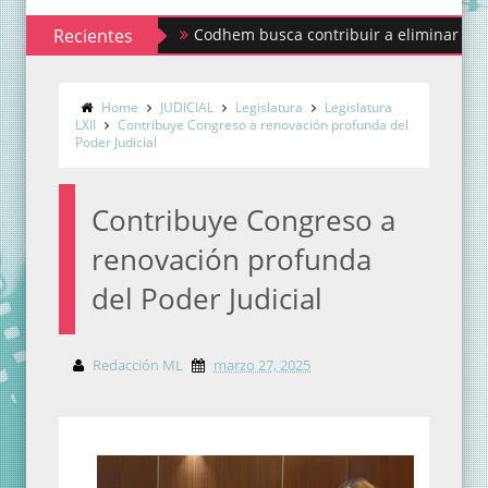
Recientes
Codhem busca contribuir a eliminar los estigmas
Home
JUDICIAL
Legislatura
Legislatura
LXII
Contribuye Congreso a renovación profunda del
Poder Judicial
Contribuye Congreso a
renovación profunda
del Poder Judicial
Redacción ML
marzo 27, 2025