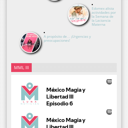
Edomex alista
actividades por
la Semana de
la Lactancia
Materna
A propósito de… ¡Urgencias y
preocupaciones!
MML III