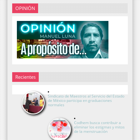
OPINIÓN
Recientes
Sindicato de Maestros al Servicio del Estado
de México participa en graduaciones
normales
Codhem busca contribuir a
eliminar los estigmas y mitos
de la menstruación