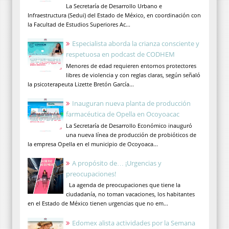
La Secretaría de Desarrollo Urbano e
Infraestructura (Sedui) del Estado de México, en coordinación con
la Facultad de Estudios Superiores Ac...
Especialista aborda la crianza consciente y
respetuosa en podcast de CODHEM
Menores de edad requieren entornos protectores
libres de violencia y con reglas claras, según señaló
la psicoterapeuta Lizette Bretón García...
Inauguran nueva planta de producción
farmacéutica de Opella en Ocoyoacac
La Secretaría de Desarrollo Económico inauguró
una nueva línea de producción de probióticos de
la empresa Opella en el municipio de Ocoyoaca...
A propósito de… ¡Urgencias y
preocupaciones!
La agenda de preocupaciones que tiene la
ciudadanía, no toman vacaciones, los habitantes
en el Estado de México tienen urgencias que no em...
Edomex alista actividades por la Semana