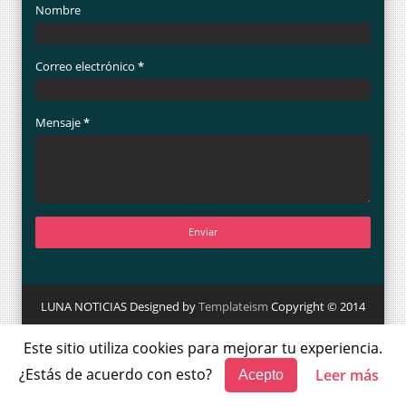
Nombre
Correo electrónico
*
Mensaje
*
LUNA NOTICIAS Designed by
Templateism
Copyright © 2014
1FD
1FiebreDeportiva
A propósito de
Este sitio utiliza cookies para mejorar tu experiencia.
Acolman
AEM
Agencia Espacial Mexicana
¿Estás de acuerdo con esto?
Leer más
Acepto
Agenda
Agrario
Agricultura
Agua