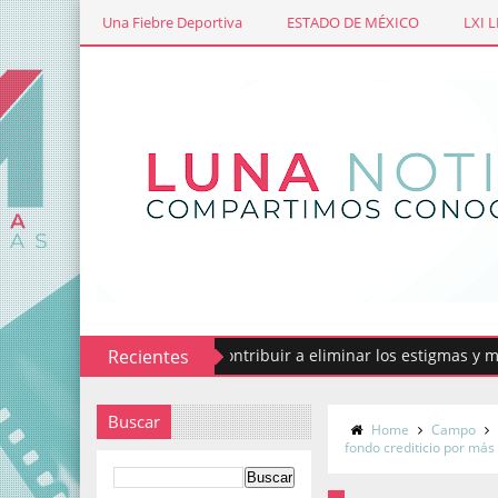
Una Fiebre Deportiva
ESTADO DE MÉXICO
LXI 
Codhem busca contribuir a eliminar los estigmas y mitos de
Recientes
Buscar
Home
Campo
fondo crediticio por más