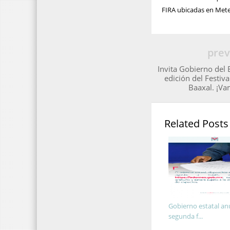
FIRA ubicadas en Mete
prev
Invita Gobierno del
edición del Festiva
Baaxal. ¡Va
Related Posts
Gobierno estatal an
segunda f...