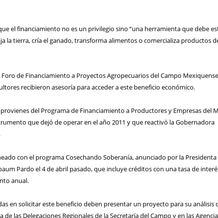
ue el financiamiento no es un privilegio sino “una herramienta que debe est
ja la tierra, cría el ganado, transforma alimentos o comercializa productos d
r Foro de Financiamiento a Proyectos Agropecuarios del Campo Mexiquense
ultores recibieron asesoría para acceder a este beneficio económico.
s provienes del Programa de Financiamiento a Productores y Empresas del 
trumento que dejó de operar en el año 2011 y que reactivó la Gobernadora
.
ineado con el programa Cosechando Soberanía, anunciado por la Presidenta
aum Pardo el 4 de abril pasado, que incluye créditos con una tasa de interé
nto anual.
as en solicitar este beneficio deben presentar un proyecto para su análisis 
ra de las Delegaciones Regionales de la Secretaría del Campo y en las Agenci