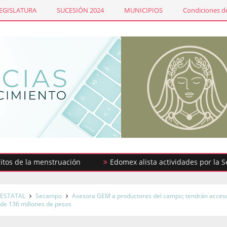
LEGISLATURA
SUCESIÓN 2024
MUNICIPIOS
Condiciones de
 la menstruación
Edomex alista actividades por la Semana 
ESTATAL
Secampo
Asesora GEM a productores del campo; tendrán acces
 de 136 millones de pesos