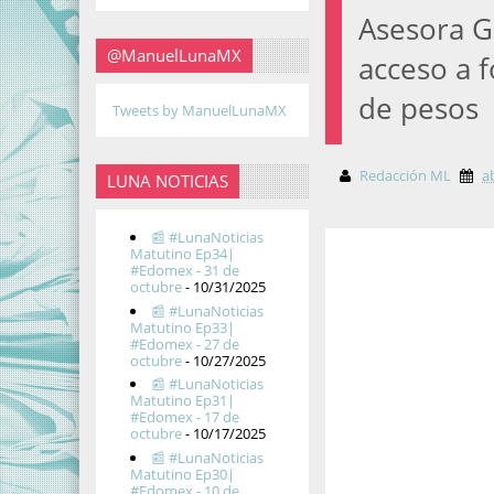
Asesora G
@ManuelLunaMX
acceso a 
de pesos
Tweets by ManuelLunaMX
Redacción ML
a
LUNA NOTICIAS
📰 #LunaNoticias
Matutino Ep34|
#Edomex - 31 de
octubre
- 10/31/2025
📰 #LunaNoticias
Matutino Ep33|
#Edomex - 27 de
octubre
- 10/27/2025
📰 #LunaNoticias
Matutino Ep31|
#Edomex - 17 de
octubre
- 10/17/2025
📰 #LunaNoticias
Matutino Ep30|
#Edomex - 10 de