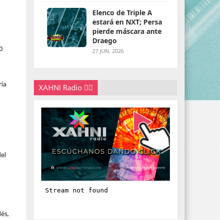
Elenco de Triple A
estará en NXT; Persa
pierde máscara ante
Draego
0
27 JUN. 2026
ría
XAHNI Radio 👇🏽
o
o
del
dés,