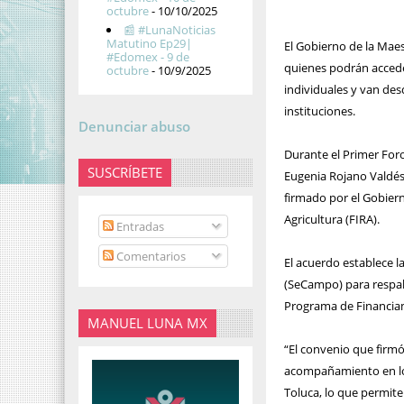
octubre
- 10/10/2025
📰 #LunaNoticias
Matutino Ep29|
El Gobierno de la Mae
#Edomex - 9 de
quienes podrán acceder
octubre
- 10/9/2025
individuales y van des
instituciones.
Denunciar abuso
Durante el Primer For
SUSCRÍBETE
Eugenia Rojano Valdés
firmado por el Gobiern
Agricultura (FIRA).
Entradas
Comentarios
El acuerdo establece l
(SeCampo) para respald
Programa de Financiam
MANUEL LUNA MX
“El convenio que firmó
acompañamiento en los 
Toluca, lo que permite