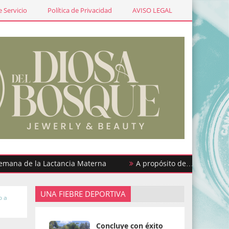
 Servicio
Política de Privacidad
AVISO LEGAL
de la Lactancia Materna
A propósito de… ¡Urgencias y pre
UNA FIEBRE DEPORTIVA
o a
Concluye con éxito