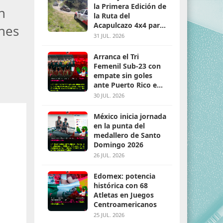
la Primera Edición de
n
la Ruta del
Acapulcazo 4x4 para
ones
parejas
31 JUL. 2026
Arranca el Tri
Femenil Sub-23 con
empate sin goles
ante Puerto Rico en
Santo Domingo 2026
30 JUL. 2026
México inicia jornada
en la punta del
medallero de Santo
Domingo 2026
26 JUL. 2026
Edomex: potencia
histórica con 68
Atletas en Juegos
Centroamericanos
25 JUL. 2026