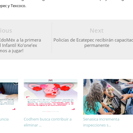
pec y Texcoco.
ious
Next
 EdoMéx a la primera
Policías de Ecatepec recibirán capacita
l Infantil Ko’one’ex
permanente
mos a jugar!
uncia
Codhem busca contribuir a
Senasica incrementa
eliminar ...
inspecciones s...