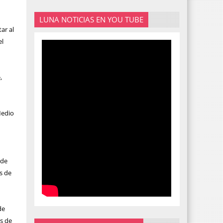
LUNA NOTICIAS EN YOU TUBE
ar al
el
,
Medio
 de
s de
de
as de