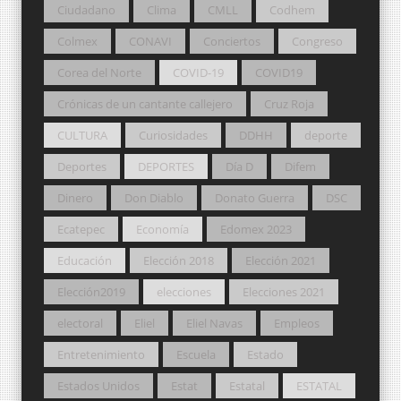
Ciudadano
Clima
CMLL
Codhem
Colmex
CONAVI
Conciertos
Congreso
Corea del Norte
COVID-19
COVID19
Crónicas de un cantante callejero
Cruz Roja
CULTURA
Curiosidades
DDHH
deporte
Deportes
DEPORTES
Día D
Difem
Dinero
Don Diablo
Donato Guerra
DSC
Ecatepec
Economía
Edomex 2023
Educación
Elección 2018
Elección 2021
Elección2019
elecciones
Elecciones 2021
electoral
Eliel
Eliel Navas
Empleos
Entretenimiento
Escuela
Estado
Estados Unidos
Estat
Estatal
ESTATAL