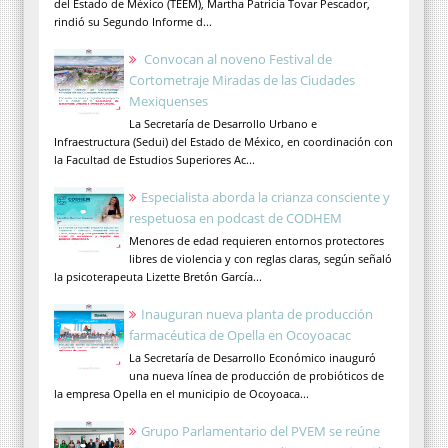
del Estado de México (TEEM), Martha Patricia Tovar Pescador,
rindió su Segundo Informe d...
Convocan al noveno Festival de
Cortometraje Miradas de las Ciudades
Mexiquenses
La Secretaría de Desarrollo Urbano e
Infraestructura (Sedui) del Estado de México, en coordinación con
la Facultad de Estudios Superiores Ac...
Especialista aborda la crianza consciente y
respetuosa en podcast de CODHEM
Menores de edad requieren entornos protectores
libres de violencia y con reglas claras, según señaló
la psicoterapeuta Lizette Bretón García...
Inauguran nueva planta de producción
farmacéutica de Opella en Ocoyoacac
La Secretaría de Desarrollo Económico inauguró
una nueva línea de producción de probióticos de
la empresa Opella en el municipio de Ocoyoaca...
Grupo Parlamentario del PVEM se reúne