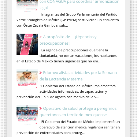
con CONAGUA para coordinar armonización
legal
Integrantes del Grupo Parlamentario del Partido
Verde Ecologista de México (GP PVEM) sostuvieron un encuentro
con Óscar Zavala Gamboa, sub...
A propósito de… ¡Urgencias y
preocupaciones!
La agenda de preocupaciones que tiene la
ciudadanía, no toman vacaciones, los habitantes
en el Estado de México tienen urgencias que no em...
Edomex alista actividades por la Semana
de la Lactancia Materna
El Gobierno del Estado de México implementará
actividades informativas, de capacitación y
prevención del 1 al 9 de agosto con motivo de la S...
Operativo de salud protege a peregrinos
queretanos en territorio mexiquense
El Gobierno del Estado de México implementó un
operativo de atención médica, vigilancia sanitaria y
prevención de enfermedades para proteg...