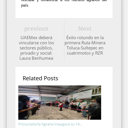
país.
previous
Next
UAEMex deberá
Éxito rotundo en la
vincularse con los
primera Ruta Minera
sectores público,
Toluca-Sultepec en
privado y social:
cuatrimotos y RZR
Laura Benhumea
Related Posts
Procuraduría Agraria Inaugura su 14...