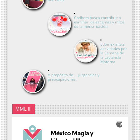
Codhem busca contribuir a
eliminar los estigmas y mitos
de la menstruación
Edomex alista
actividades por
la Semana de
la Lactancia
Materna
A propósito de… ¡Urgencias y
preocupaciones!
MML III