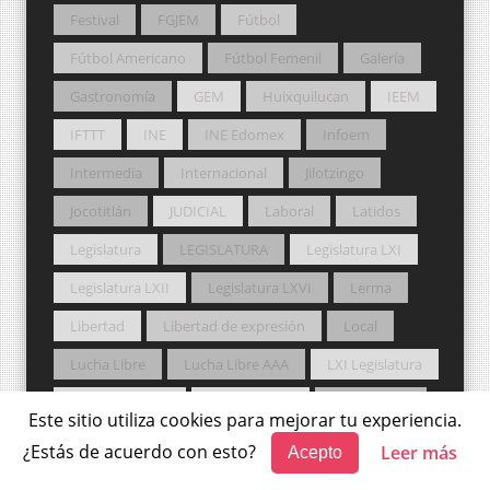
Festival
FGJEM
Fútbol
Fútbol Americano
Fútbol Femenil
Galería
Gastronomía
GEM
Huixquilucan
IEEM
IFTTT
INE
INE Edomex
Infoem
Intermedia
Internacional
Jilotzingo
Jocotitlán
JUDICIAL
Laboral
Latidos
Legislatura
LEGISLATURA
Legislatura LXI
Legislatura LXII
Legislatura LXVI
Lerma
Libertad
Libertad de expresión
Local
Lucha Libre
Lucha Libre AAA
LXI Legislatura
LXII Legislatura
Manuel Luna
Marcapasos
Este sitio utiliza cookies para mejorar tu experiencia.
MC
Medio Ambiente
Metepec
¿Estás de acuerdo con esto?
Leer más
Acepto
Mexicaltzingo
México magia y libertad