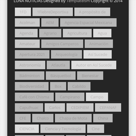
LUNA NOTICIAS Designed by
Templateism
Copyright © 2014
1FD
1FiebreDeportiva
A propósito de
Acolman
AEM
Agencia Espacial Mexicana
Agenda
Agrario
Agricultura
Agua
Amateur
Amigos Camperos
Animación
Apertura 2021
Arqueología
Así Sucede
Astronomía
Atlautla
Autor en Así Sucede
Bádminton
Básquetbol
Bienestar
Biodiversidad
Box
Cabildo
Café con Chisma
Campirano
Campo
Capulhuac
Carlos
CEDIPIEM
CEPANAF
CFE
Chalco
Chapa de Mota
China
CIENCIA
Ciencia y Tecnología
Cine