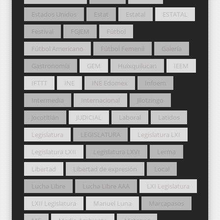
Estados Unidos
Estat
Estatal
ESTATAL
Festival
FGJEM
Fútbol
Fútbol Americano
Fútbol Femenil
Galería
Gastronomía
GEM
Huixquilucan
IEEM
IFTTT
INE
INE Edomex
Infoem
Intermedia
Internacional
Jilotzingo
Jocotitlán
JUDICIAL
Laboral
Latidos
Legislatura
LEGISLATURA
Legislatura LXI
Legislatura LXII
Legislatura LXVI
Lerma
Libertad
Libertad de expresión
Local
Lucha Libre
Lucha Libre AAA
LXI Legislatura
LXII Legislatura
Manuel Luna
Marcapasos