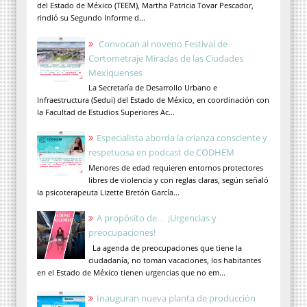
del Estado de México (TEEM), Martha Patricia Tovar Pescador,
rindió su Segundo Informe d...
Convocan al noveno Festival de
Cortometraje Miradas de las Ciudades
Mexiquenses
La Secretaría de Desarrollo Urbano e
Infraestructura (Sedui) del Estado de México, en coordinación con
la Facultad de Estudios Superiores Ac...
Especialista aborda la crianza consciente y
respetuosa en podcast de CODHEM
Menores de edad requieren entornos protectores
libres de violencia y con reglas claras, según señaló
la psicoterapeuta Lizette Bretón García...
A propósito de… ¡Urgencias y
preocupaciones!
La agenda de preocupaciones que tiene la
ciudadanía, no toman vacaciones, los habitantes
en el Estado de México tienen urgencias que no em...
Inauguran nueva planta de producción