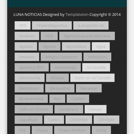
LUNA NOTICIAS Designed by
Templateism
Copyright © 2014
1FD
1FiebreDeportiva
A propósito de
Acolman
AEM
Agencia Espacial Mexicana
Agenda
Agrario
Agricultura
Agua
Amateur
Amigos Camperos
Animación
Apertura 2021
Arqueología
Así Sucede
Astronomía
Atlautla
Autor en Así Sucede
Bádminton
Básquetbol
Bienestar
Biodiversidad
Box
Cabildo
Café con Chisma
Campirano
Campo
Capulhuac
Carlos
CEDIPIEM
CEPANAF
CFE
Chalco
Chapa de Mota
China