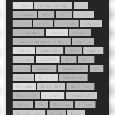
CIENCIA
Ciencia y Tecnología
Cine
Ciudadano
Clima
CMLL
Codhem
Colmex
CONAVI
Conciertos
Congreso
Corea del Norte
COVID-19
COVID19
Crónicas de un cantante callejero
Cruz Roja
CULTURA
Curiosidades
DDHH
deporte
Deportes
DEPORTES
Día D
Difem
Dinero
Don Diablo
Donato Guerra
DSC
Ecatepec
Economía
Edomex 2023
Educación
Elección 2018
Elección 2021
Elección2019
elecciones
Elecciones 2021
electoral
Eliel
Eliel Navas
Empleos
Entretenimiento
Escuela
Estado