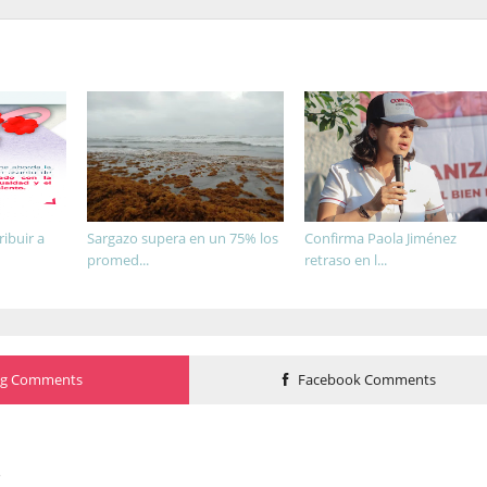
ibuir a
Sargazo supera en un 75% los
Confirma Paola Jiménez
promed...
retraso en l...
og Comments
Facebook Comments
o