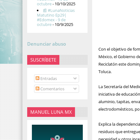
octubre
- 10/10/2025
📰 #LunaNoticias
Matutino Ep29|
#Edomex - 9 de
octubre
- 10/9/2025
Denunciar abuso
Con el objetivo de fom
México, el Gobierno de
SUSCRÍBETE
Reciclatón este domin
Toluca.
Entradas
La Secretaría del Medi
Comentarios
iniciativa de educació
aluminio, tapitas, env
electrodomésticos, por
MANUEL LUNA MX
Explica la dependencia
residuos que entreguen
necesidad y otros ince