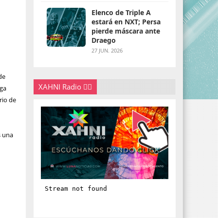
Elenco de Triple A
estará en NXT; Persa
pierde máscara ante
Draego
27 JUN. 2026
de
XAHNI Radio 👇🏽
ega
rio de
s una