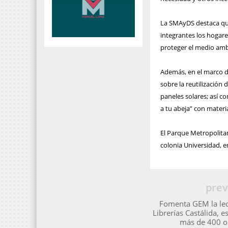
La SMAyDS destaca que,
integrantes los hogare
proteger el medio ambi
Además, en el marco de
sobre la reutilización
paneles solares; así c
a tu abeja” con materia
El Parque Metropolita
colonia Universidad, e
prev
Fomenta GEM la lect
Librerías Castálida, e
más de 400 ob