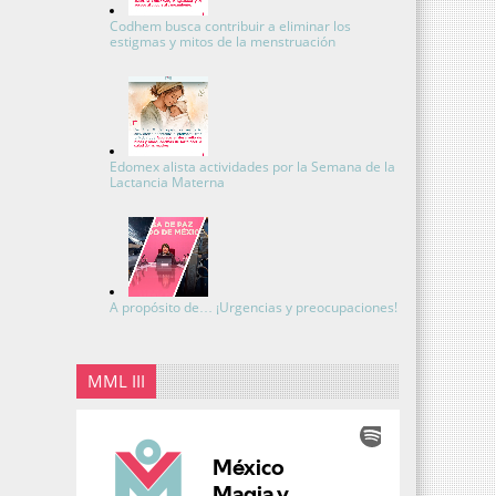
Codhem busca contribuir a eliminar los
estigmas y mitos de la menstruación
Edomex alista actividades por la Semana de la
Lactancia Materna
A propósito de… ¡Urgencias y preocupaciones!
MML III