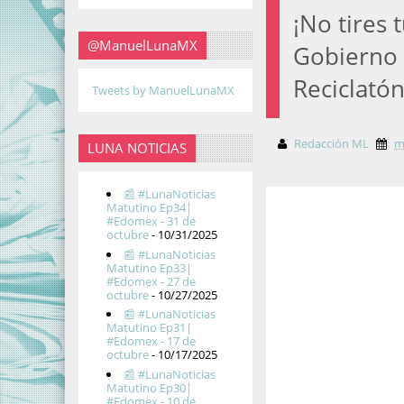
¡No tires 
@ManuelLunaMX
Gobierno 
Reciclató
Tweets by ManuelLunaMX
Redacción ML
m
LUNA NOTICIAS
📰 #LunaNoticias
Matutino Ep34|
#Edomex - 31 de
octubre
- 10/31/2025
📰 #LunaNoticias
Matutino Ep33|
#Edomex - 27 de
octubre
- 10/27/2025
📰 #LunaNoticias
Matutino Ep31|
#Edomex - 17 de
octubre
- 10/17/2025
📰 #LunaNoticias
Matutino Ep30|
#Edomex - 10 de