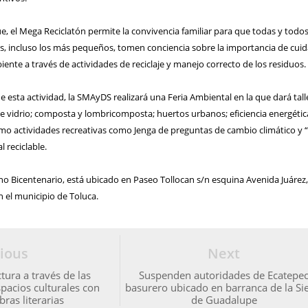
 el Mega Reciclatón permite la convivencia familiar para que todas y todos
s, incluso los más pequeños, tomen conciencia sobre la importancia de cuid
ente a través de actividades de reciclaje y manejo correcto de los residuos.
 esta actividad, la SMAyDS realizará una Feria Ambiental en la que dará tall
 de vidrio; composta y lombricomposta; huertos urbanos; eficiencia energétic
omo actividades recreativas como Jenga de preguntas de cambio climático y 
l reciclable.
no Bicentenario, está ubicado en Paseo Tollocan s/n esquina Avenida Juárez
n el municipio de Toluca.
ious
Next
ura a través de las
Suspenden autoridades de Ecatepe
spacios culturales con
basurero ubicado en barranca de la Si
ras literarias
de Guadalupe