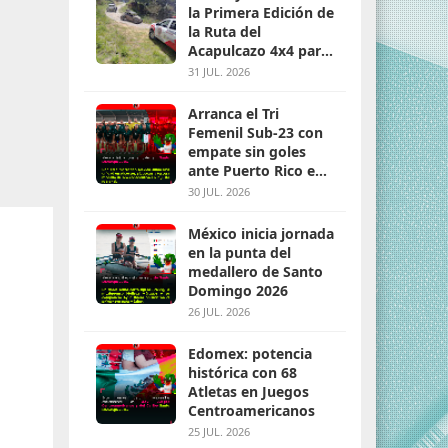
la Primera Edición de
la Ruta del
Acapulcazo 4x4 para
parejas
31 JUL. 2026
Arranca el Tri
Femenil Sub-23 con
empate sin goles
ante Puerto Rico en
Santo Domingo 2026
30 JUL. 2026
México inicia jornada
en la punta del
medallero de Santo
Domingo 2026
26 JUL. 2026
Edomex: potencia
histórica con 68
Atletas en Juegos
Centroamericanos
25 JUL. 2026