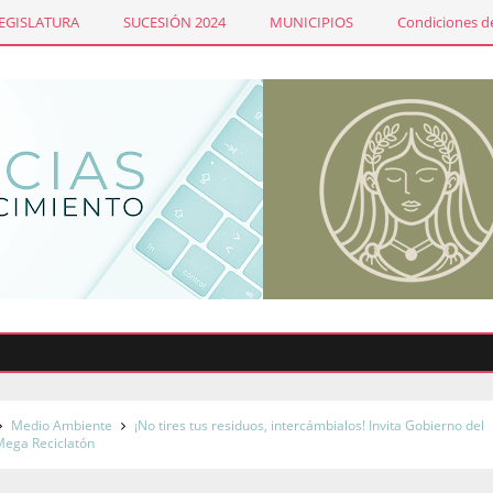
LEGISLATURA
SUCESIÓN 2024
MUNICIPIOS
Condiciones de
Sind
Medio Ambiente
¡No tires tus residuos, intercámbialos! Invita Gobierno del
Mega Reciclatón