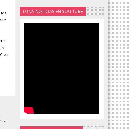
LUNA NOTICIAS EN YOU TUBE
 los
ar y
eres
a y
“Crea
,
c
erra