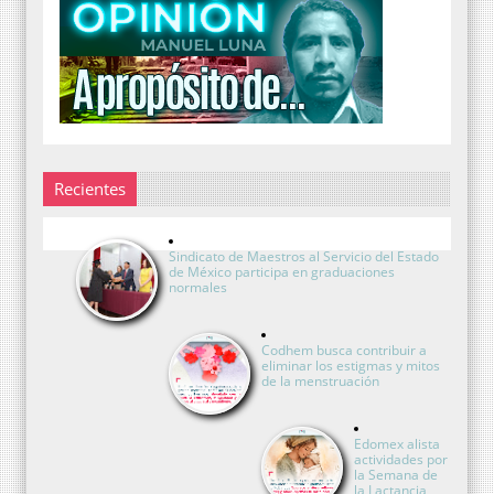
Recientes
Sindicato de Maestros al Servicio del Estado
de México participa en graduaciones
normales
Codhem busca contribuir a
eliminar los estigmas y mitos
de la menstruación
Edomex alista
actividades por
la Semana de
la Lactancia