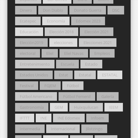
Dinero
Don Diablo
Donato Guerra
DSC
Ecatepec
Economía
Edomex 2023
Educación
Elección 2018
Elección 2021
Elección2019
elecciones
Elecciones 2021
electoral
Eliel
Eliel Navas
Empleos
Entretenimiento
Escuela
Estado
Estados Unidos
Estat
Estatal
ESTATAL
Festival
FGJEM
Fútbol
Fútbol Americano
Fútbol Femenil
Galería
Gastronomía
GEM
Huixquilucan
IEEM
IFTTT
INE
INE Edomex
Infoem
Intermedia
Internacional
Jilotzingo