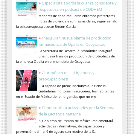
Especialista aborda la crianza consciente y
respetuosa en podcast de CODHEM
Menores de edad requieren entornos protectores
libres de violencia y con reglas claras, según señaló
la psicoterapeuta Lizette Bretón García...
Inauguran nueva planta de producción
farmacéutica de Opella en Ocoyoacac
La Secretaría de Desarrollo Económico inauguró
una nueva línea de producción de probióticos de
la empresa Opella en el municipio de Ocoyoaca...
A propósito de… ¡Urgencias y
preocupaciones!
La agenda de preocupaciones que tiene la
ciudadanía, no toman vacaciones, los habitantes
en el Estado de México tienen urgencias que no em...
Edomex alista actividades por la Semana
de la Lactancia Materna
El Gobierno del Estado de México implementará
actividades informativas, de capacitación y
prevención del 1 al 9 de agosto con motivo de la S...