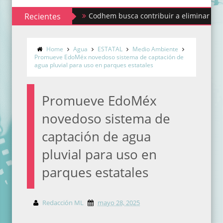
Recientes
Codhem busca contribuir a eliminar los estigmas y
Home
Agua
ESTATAL
Medio Ambiente
Promueve EdoMéx novedoso sistema de captación de
agua pluvial para uso en parques estatales
Promueve EdoMéx
novedoso sistema de
captación de agua
pluvial para uso en
parques estatales
Redacción ML
mayo 28, 2025