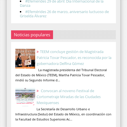
#Efemérides 29 de abril: Día Internacional de la
Danza
#Efemérides 26 de marzo, aniversario luctuoso de
Griselda Álvarez
Noticias populares
TEEM concluye gestión de Magistrada
Patricia Tovar Pescador, es reconocida por la
gobernadora Delfina Gómez
La magistrada presidenta del Tribunal Electoral
del Estado de México (TEEM), Martha Patricia Tovar Pescador,
rindió su Segundo Informe d...
Convocan al noveno Festival de
Cortometraje Miradas de las Ciudades
Mexiquenses
La Secretaría de Desarrollo Urbano e
Infraestructura (Sedui) del Estado de México, en coordinación con
la Facultad de Estudios Superiores Ac...