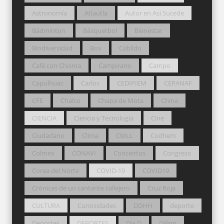
Astronomía
Atlautla
Autor en Así Sucede
Bádminton
Básquetbol
Bienestar
Biodiversidad
Box
Cabildo
Café con Chisma
Campirano
Campo
Capulhuac
Carlos
CEDIPIEM
CEPANAF
CFE
Chalco
Chapa de Mota
China
CIENCIA
Ciencia y Tecnología
Cine
Ciudadano
Clima
CMLL
Codhem
Colmex
CONAVI
Conciertos
Congreso
Corea del Norte
COVID-19
COVID19
Crónicas de un cantante callejero
Cruz Roja
CULTURA
Curiosidades
DDHH
deporte
Deportes
DEPORTES
Día D
Difem