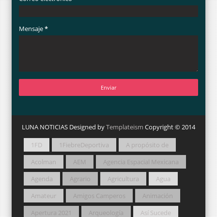
Mensaje
*
LUNA NOTICIAS Designed by
Templateism
Copyright © 2014
1FD
1FiebreDeportiva
A propósito de
Acolman
AEM
Agencia Espacial Mexicana
Agenda
Agrario
Agricultura
Agua
Amateur
Amigos Camperos
Animación
Apertura 2021
Arqueología
Así Sucede