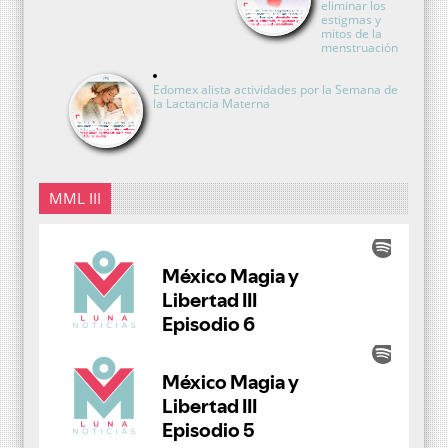
eliminar los
estigmas y
mitos de la
menstruación
Edomex alista actividades por la Semana de
la Lactancia Materna
MML III