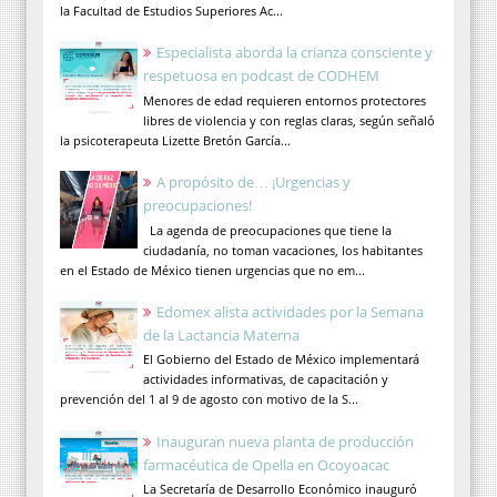
la Facultad de Estudios Superiores Ac...
Especialista aborda la crianza consciente y
respetuosa en podcast de CODHEM
Menores de edad requieren entornos protectores
libres de violencia y con reglas claras, según señaló
la psicoterapeuta Lizette Bretón García...
A propósito de… ¡Urgencias y
preocupaciones!
La agenda de preocupaciones que tiene la
ciudadanía, no toman vacaciones, los habitantes
en el Estado de México tienen urgencias que no em...
Edomex alista actividades por la Semana
de la Lactancia Materna
El Gobierno del Estado de México implementará
actividades informativas, de capacitación y
prevención del 1 al 9 de agosto con motivo de la S...
Inauguran nueva planta de producción
farmacéutica de Opella en Ocoyoacac
La Secretaría de Desarrollo Económico inauguró