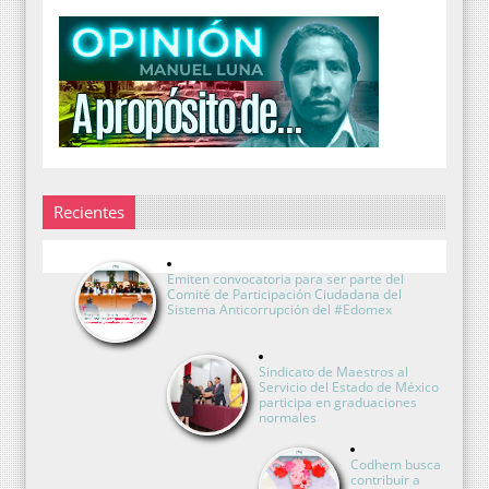
Recientes
Emiten convocatoria para ser parte del
Comité de Participación Ciudadana del
Sistema Anticorrupción del #Edomex
Sindicato de Maestros al
Servicio del Estado de México
participa en graduaciones
normales
Codhem busca
contribuir a