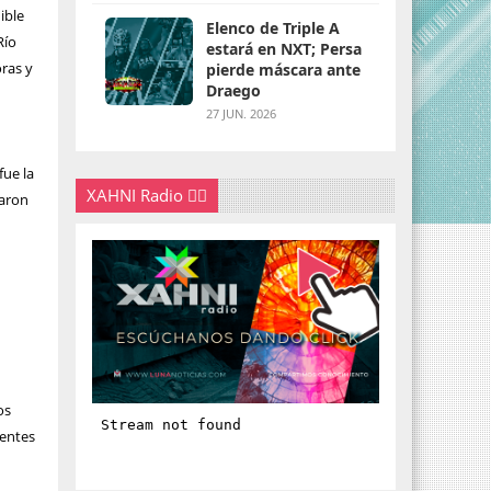
ible
Elenco de Triple A
Río
estará en NXT; Persa
oras y
pierde máscara ante
Draego
27 JUN. 2026
fue la
XAHNI Radio 👇🏽
taron
os
rentes