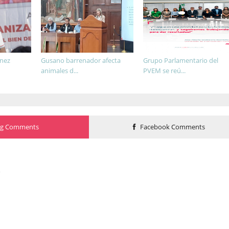
énez
Gusano barrenador afecta
Grupo Parlamentario del
animales d...
PVEM se reú...
og Comments
Facebook Comments
o