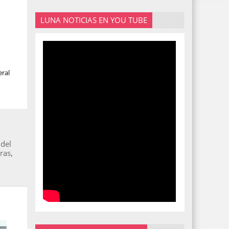
LUNA NOTICIAS EN YOU TUBE
eral
 del
ras,