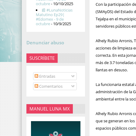
octubre
- 10/10/2025
Con la participación d
📰 #LunaNoticias
(SMAyDS) del Estado de
Matutino Ep29|
Tejalpa en el municipi
#Edomex - 9 de
octubre
- 10/9/2025
servidores públicos es
Alhely Rubio Arronis, 
Denunciar abuso
acciones de limpieza 
correcta. En esta jorn
SUSCRÍBETE
más de 3.7 toneladas d
llantas en desuso.
Entradas
La funcionaria estatal
Comentarios
administración de la 
ambiental entre la soc
MANUEL LUNA MX
Alhely Rubio Arronis 
que se generan en los h
espacios públicos como