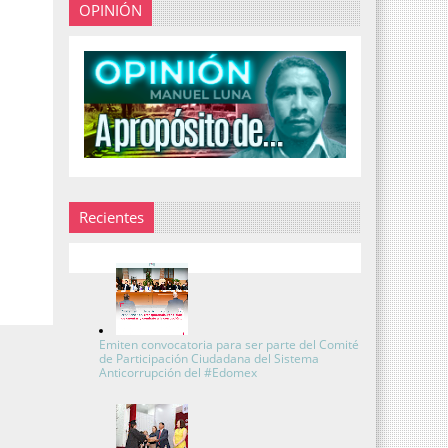
OPINIÓN
Recientes
Emiten convocatoria para ser parte del Comité
de Participación Ciudadana del Sistema
Anticorrupción del #Edomex