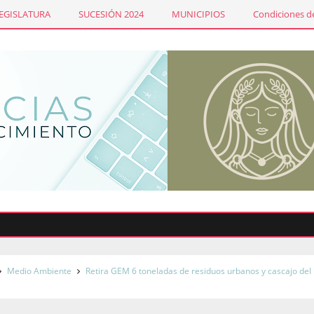
LEGISLATURA
SUCESIÓN 2024
MUNICIPIOS
Condiciones de
Em
Medio Ambiente
Retira GEM 6 toneladas de residuos urbanos y cascajo del 