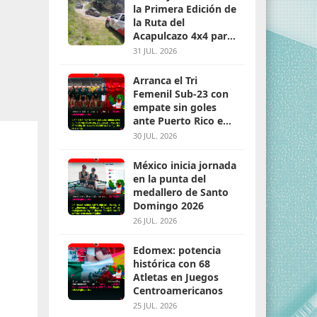
la Primera Edición de
la Ruta del
Acapulcazo 4x4 para
parejas
31 JUL. 2026
Arranca el Tri
Femenil Sub-23 con
empate sin goles
ante Puerto Rico en
Santo Domingo 2026
30 JUL. 2026
México inicia jornada
en la punta del
medallero de Santo
Domingo 2026
26 JUL. 2026
Edomex: potencia
histórica con 68
Atletas en Juegos
Centroamericanos
25 JUL. 2026