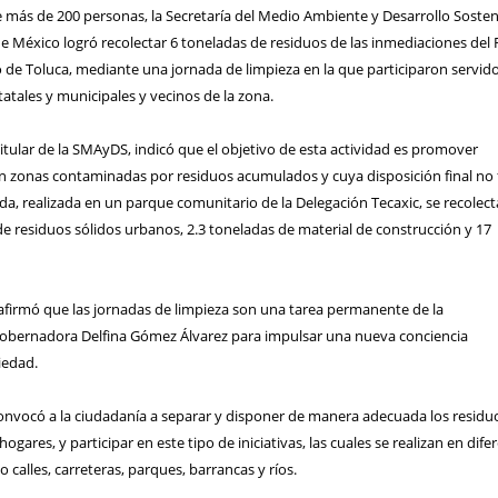
e más de 200 personas, la Secretaría del Medio Ambiente y Desarrollo Sosten
 México logró recolectar 6 toneladas de residuos de las inmediaciones del 
o de Toluca, mediante una jornada de limpieza en la que participaron servid
tatales y municipales y vecinos de la zona.
Titular de la SMAyDS, indicó que el objetivo de esta actividad es promover
en zonas contaminadas por residuos acumulados y cuya disposición final no 
ada, realizada en un parque comunitario de la Delegación Tecaxic, se recolec
e residuos sólidos urbanos, 2.3 toneladas de material de construcción y 17
 afirmó que las jornadas de limpieza son una tarea permanente de la
Gobernadora Delfina Gómez Álvarez para impulsar una nueva conciencia
iedad.
convocó a la ciudadanía a separar y disponer de manera adecuada los residu
ogares, y participar en este tipo de iniciativas, las cuales se realizan en dife
 calles, carreteras, parques, barrancas y ríos.