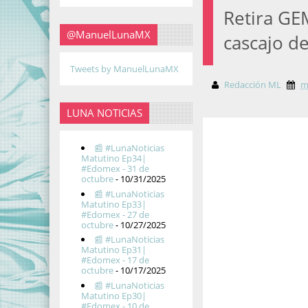
Retira GE
@ManuelLunaMX
cascajo de
Tweets by ManuelLunaMX
Redacción ML
m
LUNA NOTICIAS
📰 #LunaNoticias
Matutino Ep34|
#Edomex - 31 de
octubre
- 10/31/2025
📰 #LunaNoticias
Matutino Ep33|
#Edomex - 27 de
octubre
- 10/27/2025
📰 #LunaNoticias
Matutino Ep31|
#Edomex - 17 de
octubre
- 10/17/2025
📰 #LunaNoticias
Matutino Ep30|
#Edomex - 10 de