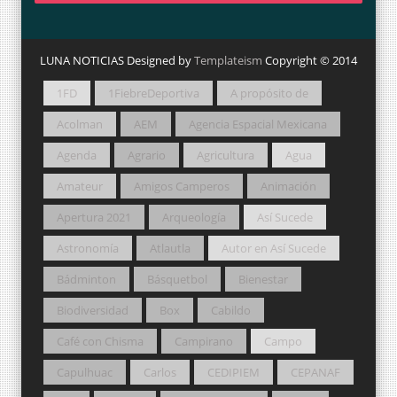
LUNA NOTICIAS Designed by
Templateism
Copyright © 2014
1FD
1FiebreDeportiva
A propósito de
Acolman
AEM
Agencia Espacial Mexicana
Agenda
Agrario
Agricultura
Agua
Amateur
Amigos Camperos
Animación
Apertura 2021
Arqueología
Así Sucede
Astronomía
Atlautla
Autor en Así Sucede
Bádminton
Básquetbol
Bienestar
Biodiversidad
Box
Cabildo
Café con Chisma
Campirano
Campo
Capulhuac
Carlos
CEDIPIEM
CEPANAF