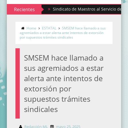
Recientes
Sindicato de Maestros al Servicio del Estado de 
Home
ESTATAL
SMSEM hace llamado a sus
agremiados a estar alerta ante intentos de extorsión
por supuestos trámites sindicales
SMSEM hace llamado a
sus agremiados a estar
alerta ante intentos de
extorsión por
supuestos trámites
sindicales
Redacción ML
mayo 25, 2025