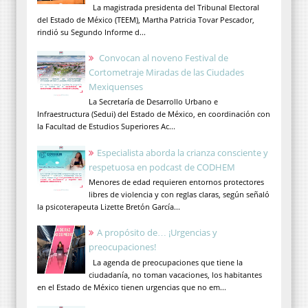
La magistrada presidenta del Tribunal Electoral
del Estado de México (TEEM), Martha Patricia Tovar Pescador,
rindió su Segundo Informe d...
Convocan al noveno Festival de
Cortometraje Miradas de las Ciudades
Mexiquenses
La Secretaría de Desarrollo Urbano e
Infraestructura (Sedui) del Estado de México, en coordinación con
la Facultad de Estudios Superiores Ac...
Especialista aborda la crianza consciente y
respetuosa en podcast de CODHEM
Menores de edad requieren entornos protectores
libres de violencia y con reglas claras, según señaló
la psicoterapeuta Lizette Bretón García...
A propósito de… ¡Urgencias y
preocupaciones!
La agenda de preocupaciones que tiene la
ciudadanía, no toman vacaciones, los habitantes
en el Estado de México tienen urgencias que no em...