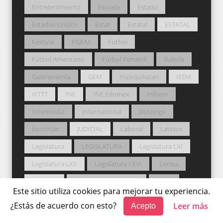
Entretenimiento
Escuela
Estado
Estados Unidos
Estat
Estatal
ESTATAL
Festival
FGJEM
Fútbol
Fútbol Americano
Fútbol Femenil
Galería
Gastronomía
GEM
Huixquilucan
IEEM
IFTTT
INE
INE Edomex
Infoem
Intermedia
Internacional
Jilotzingo
Jocotitlán
JUDICIAL
Laboral
Latidos
Legislatura
LEGISLATURA
Legislatura LXI
Legislatura LXII
Legislatura LXVI
Lerma
Libertad
Libertad de expresión
Local
Este sitio utiliza cookies para mejorar tu experiencia.
Lucha Libre
Lucha Libre AAA
LXI Legislatura
¿Estás de acuerdo con esto?
Leer más
Acepto
LXII Legislatura
Manuel Luna
Marcapasos