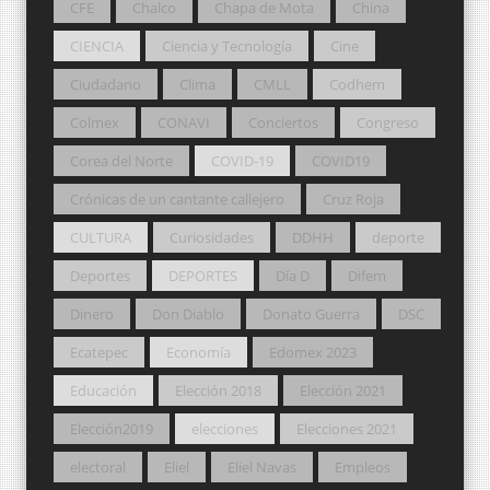
CFE
Chalco
Chapa de Mota
China
CIENCIA
Ciencia y Tecnología
Cine
Ciudadano
Clima
CMLL
Codhem
Colmex
CONAVI
Conciertos
Congreso
Corea del Norte
COVID-19
COVID19
Crónicas de un cantante callejero
Cruz Roja
CULTURA
Curiosidades
DDHH
deporte
Deportes
DEPORTES
Día D
Difem
Dinero
Don Diablo
Donato Guerra
DSC
Ecatepec
Economía
Edomex 2023
Educación
Elección 2018
Elección 2021
Elección2019
elecciones
Elecciones 2021
electoral
Eliel
Eliel Navas
Empleos