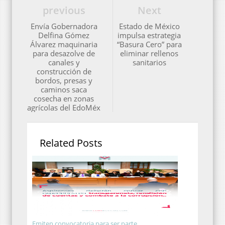
previous
Next
Envía Gobernadora
Estado de México
Delfina Gómez
impulsa estrategia
Álvarez maquinaria
“Basura Cero” para
para desazolve de
eliminar rellenos
canales y
sanitarios
construcción de
bordos, presas y
caminos saca
cosecha en zonas
agrícolas del EdoMéx
Related Posts
Emiten convocatoria para ser parte ...