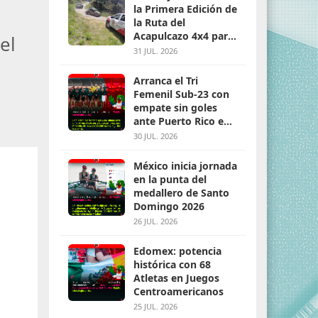
la Primera Edición de
la Ruta del
Acapulcazo 4x4 para
el
parejas
31 JUL. 2026
Arranca el Tri
Femenil Sub-23 con
empate sin goles
ante Puerto Rico en
Santo Domingo 2026
30 JUL. 2026
México inicia jornada
en la punta del
medallero de Santo
Domingo 2026
26 JUL. 2026
Edomex: potencia
histórica con 68
Atletas en Juegos
Centroamericanos
25 JUL. 2026