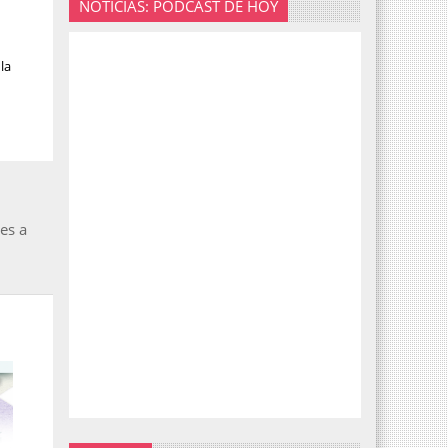
NOTICIAS: PODCAST DE HOY
la
es a