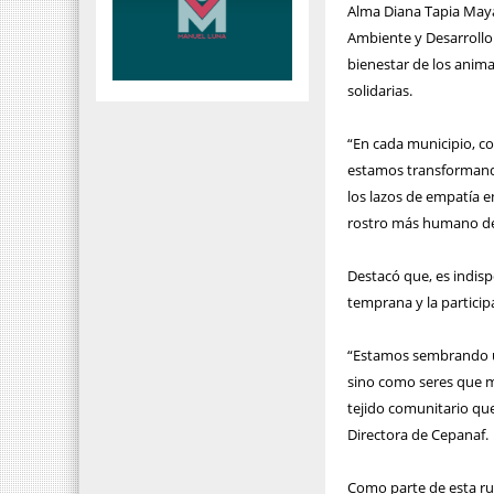
Alma Diana Tapia Maya,
Ambiente y Desarrollo
bienestar de los anim
solidarias.
“En cada municipio, c
estamos transformando
los lazos de empatía en
rostro más humano de
Destacó que, es indisp
temprana y la particip
“Estamos sembrando un
sino como seres que m
tejido comunitario que
Directora de Cepanaf.
Como parte de esta rut