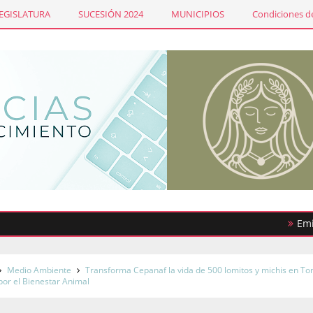
LEGISLATURA
SUCESIÓN 2024
MUNICIPIOS
Condiciones de
Emiten con
rucción del puente vehicular Peñón Texcoco
Medio Ambiente
Transforma Cepanaf la vida de 500 lomitos y michis en To
por el Bienestar Animal