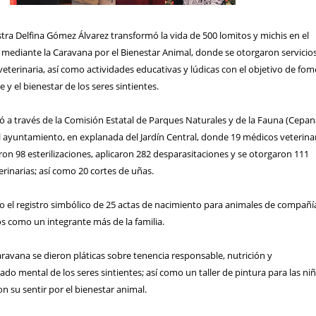
tra Delfina Gómez Álvarez transformó la vida de 500 lomitos y michis en el
 mediante la Caravana por el Bienestar Animal, donde se otorgaron servicio
veterinaria, así como actividades educativas y lúdicas con el objetivo de fo
 y el bienestar de los seres sintientes.
izó a través de la Comisión Estatal de Parques Naturales y de la Fauna (Cepana
l ayuntamiento, en explanada del Jardín Central, donde 19 médicos veterina
aron 98 esterilizaciones, aplicaron 282 desparasitaciones y se otorgaron 111
rinarias; así como 20 cortes de uñas.
o el registro simbólico de 25 actas de nacimiento para animales de compañí
tos como un integrante más de la familia.
avana se dieron pláticas sobre tenencia responsable, nutrición y
o mental de los seres sintientes; así como un taller de pintura para las ni
 su sentir por el bienestar animal.