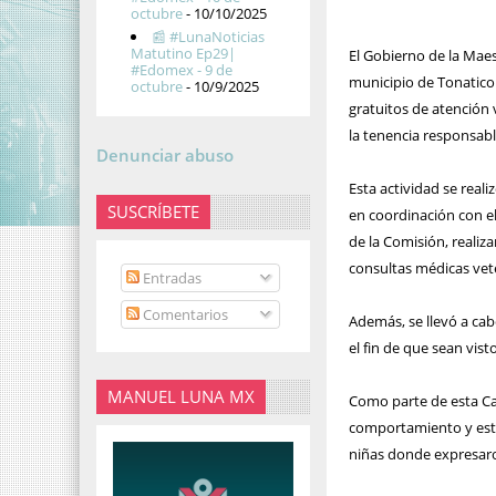
octubre
- 10/10/2025
📰 #LunaNoticias
Matutino Ep29|
El Gobierno de la Maes
#Edomex - 9 de
municipio de Tonatico
octubre
- 10/9/2025
gratuitos de atención 
la tenencia responsable
Denunciar abuso
Esta actividad se real
SUSCRÍBETE
en coordinación con e
de la Comisión, realiz
consultas médicas vete
Entradas
Comentarios
Además, se llevó a cab
el fin de que sean vis
MANUEL LUNA MX
Como parte de esta Car
comportamiento y estad
niñas donde expresaron