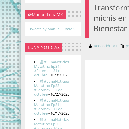
Transform
@ManuelLunaMX
michis en 
Bienestar
Tweets by ManuelLunaMX
Redacción ML
m
LUNA NOTICIAS
📰 #LunaNoticias
Matutino Ep34|
#Edomex - 31 de
octubre
- 10/31/2025
📰 #LunaNoticias
Matutino Ep33|
#Edomex - 27 de
octubre
- 10/27/2025
📰 #LunaNoticias
Matutino Ep31|
#Edomex - 17 de
octubre
- 10/17/2025
📰 #LunaNoticias
Matutino Ep30|
#Edomex - 10 de