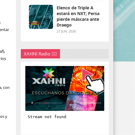
Elenco de Triple A
estará en NXT; Persa
pierde máscara ante
s
Draego
mentar
27 JUN. 2026
f),
XAHNI Radio 👇🏽
rios
a, con
ños y