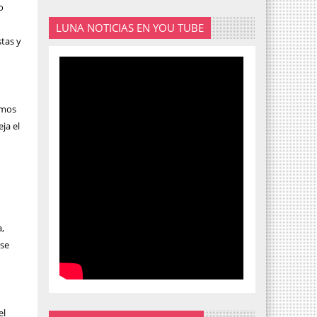
o
LUNA NOTICIAS EN YOU TUBE
tas y
emos
ja el
,
ese
el