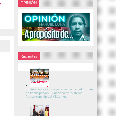
OPINIÓN
Recientes
Emiten convocatoria para ser parte del Comité
de Participación Ciudadana del Sistema
Anticorrupción del #Edomex