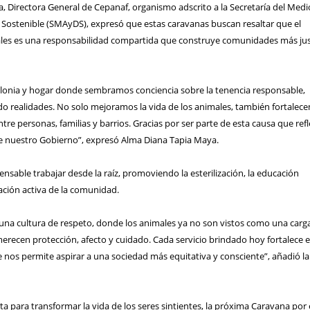
 Directora General de Cepanaf, organismo adscrito a la Secretaría del Medi
 Sostenible (SMAyDS), expresó que estas caravanas buscan resaltar que el
ales es una responsabilidad compartida que construye comunidades más jus
olonia y hogar donde sembramos conciencia sobre la tenencia responsable,
 realidades. No solo mejoramos la vida de los animales, también fortalec
tre personas, familias y barrios. Gracias por ser parte de esta causa que refle
 nuestro Gobierno”, expresó Alma Diana Tapia Maya.
ensable trabajar desde la raíz, promoviendo la esterilización, la educación
ación activa de la comunidad.
a cultura de respeto, donde los animales ya no son vistos como una carga
erecen protección, afecto y cuidado. Cada servicio brindado hoy fortalece 
 nos permite aspirar a una sociedad más equitativa y consciente”, añadió la
a para transformar la vida de los seres sintientes, la próxima Caravana por 