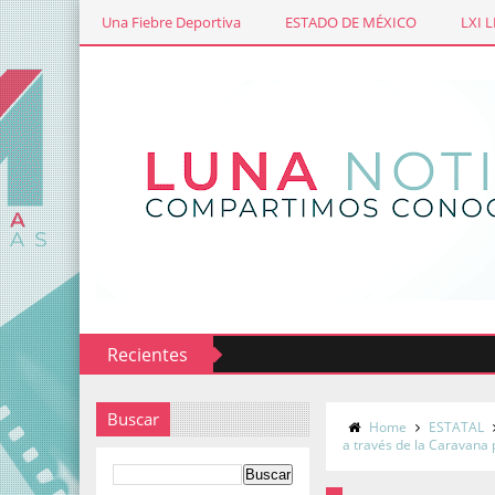
Una Fiebre Deportiva
ESTADO DE MÉXICO
LXI 
Recientes
a contra gusano barrenador
Supervisan avance de la const
Buscar
Home
ESTATAL
a través de la Caravana 