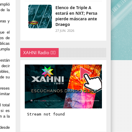
umplió
Elenco de Triple A
 de la
estará en NXT; Persa
pierde máscara ante
oras y
Draego
27 JUN. 2026
que el
nos de
blicas
cumpla
XAHNI Radio 👇🏽
 están
 decir
ebles,
 de su
ereses
imitar
 total
 si es
n a la
 desde