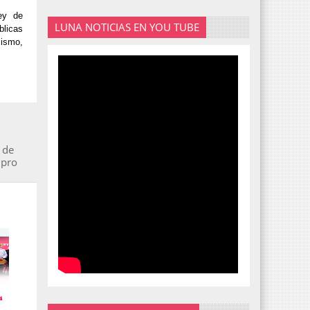
ey de
LUNA NOTICIAS EN YOU TUBE
blicas
lismo,
 de
upro