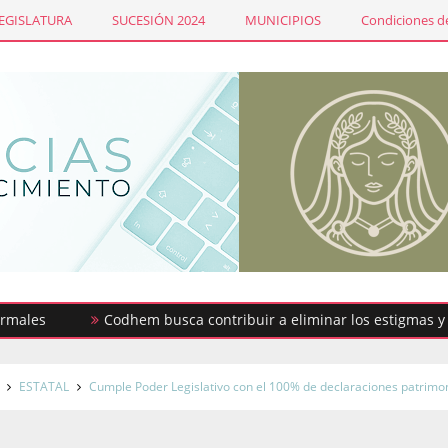
LEGISLATURA
SUCESIÓN 2024
MUNICIPIOS
Condiciones de
Codhem busca contribuir a eliminar los estigmas y mitos 
ESTATAL
Cumple Poder Legislativo con el 100% de declaraciones patrimo