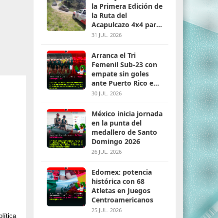
la Primera Edición de
la Ruta del
Acapulcazo 4x4 para
parejas
31 JUL. 2026
Arranca el Tri
Femenil Sub-23 con
empate sin goles
ante Puerto Rico en
Santo Domingo 2026
30 JUL. 2026
México inicia jornada
en la punta del
medallero de Santo
Domingo 2026
26 JUL. 2026
Edomex: potencia
histórica con 68
Atletas en Juegos
Centroamericanos
25 JUL. 2026
lítica