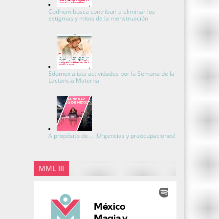
Codhem busca contribuir a eliminar los
estigmas y mitos de la menstruación
Edomex alista actividades por la Semana de la
Lactancia Materna
A propósito de… ¡Urgencias y preocupaciones!
MML III