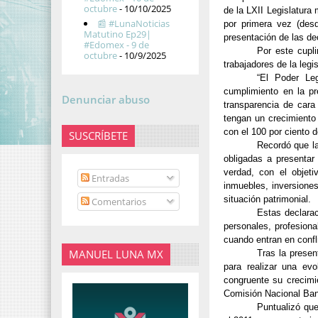
octubre
- 10/10/2025
de la LXII Legislatura
📰 #LunaNoticias
por primera vez (des
Matutino Ep29|
presentación de las dec
#Edomex - 9 de
Por este cupl
octubre
- 10/9/2025
trabajadores de la leg
“El Poder Leg
cumplimiento en la p
Denunciar abuso
transparencia de cara
tengan un crecimiento
con el 100 por ciento d
SUSCRÍBETE
Recordó que la
obligadas a presentar 
verdad, con el objeti
Entradas
inmuebles, inversiones
situación patrimonial.
Comentarios
Estas declarac
personales, profesiona
cuando entran en confl
MANUEL LUNA MX
Tras la presen
para realizar una evo
congruente su crecimie
Comisión Nacional Banc
Puntualizó que