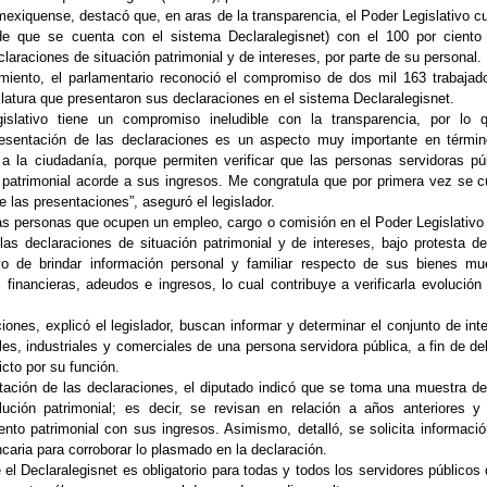
 mexiquense, destacó que, en aras de la transparencia, el Poder Legislativo c
de que se cuenta con el sistema Declaralegisnet) con el 100 por ciento
laraciones de situación patrimonial y de intereses, por parte de su personal.
imiento, el parlamentario reconoció el compromiso de dos mil 163 trabajad
islatura que presentaron sus declaraciones en el sistema Declaralegisnet.
islativo tiene un compromiso ineludible con la transparencia, por lo 
resentación de las declaraciones es un aspecto muy importante en térmi
 a la ciudadanía, porque permiten verificar que las personas servidoras pú
 patrimonial acorde a sus ingresos. Me congratula que por primera vez se 
e las presentaciones”, aseguró el legislador.
s personas que ocupen un empleo, cargo o comisión en el Poder Legislativo
las declaraciones de situación patrimonial y de intereses, bajo protesta de
vo de brindar información personal y familiar respecto de sus bienes mu
 financieras, adeudos e ingresos, lo cual contribuye a verificarla evolución
iones, explicó el legislador, buscan informar y determinar el conjunto de int
les, industriales y comerciales de una persona servidora pública, a fin de del
icto por su función.
tación de las declaraciones, el diputado indicó que se toma una muestra del
lución patrimonial; es decir, se revisan en relación a años anteriores y
nto patrimonial con sus ingresos. Asimismo, detalló, se solicita informació
aria para corroborar lo plasmado en la declaración.
 el Declaralegisnet es obligatorio para todas y todos los servidores públicos