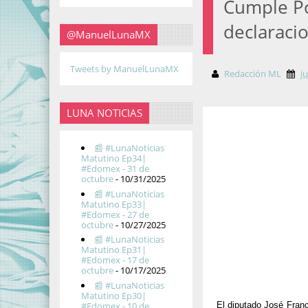
Cumple Po
declaraci
@ManuelLunaMX
Tweets by ManuelLunaMX
Redacción ML
j
LUNA NOTICIAS
📰 #LunaNoticias
Matutino Ep34|
#Edomex - 31 de
octubre
- 10/31/2025
📰 #LunaNoticias
Matutino Ep33|
#Edomex - 27 de
octubre
- 10/27/2025
📰 #LunaNoticias
Matutino Ep31|
#Edomex - 17 de
octubre
- 10/17/2025
📰 #LunaNoticias
Matutino Ep30|
#Edomex - 10 de
El diputado José Franc