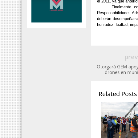
el 2011, ya que anteri
Finalmente c
Responsabilidades Adm
deberán desempeñarse d
honradez, lealtad, impa
prev
Otorgará GEM apoyo
drones en munic
Related Posts