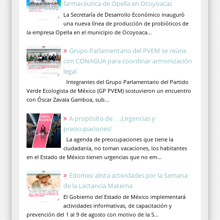
farmacéutica de Opella en Ocoyoacac
La Secretaría de Desarrollo Económico inauguró
una nueva línea de producción de probióticos de
la empresa Opella en el municipio de Ocoyoaca...
Grupo Parlamentario del PVEM se reúne
con CONAGUA para coordinar armonización
legal
Integrantes del Grupo Parlamentario del Partido
Verde Ecologista de México (GP PVEM) sostuvieron un encuentro
con Óscar Zavala Gamboa, sub...
A propósito de… ¡Urgencias y
preocupaciones!
La agenda de preocupaciones que tiene la
ciudadanía, no toman vacaciones, los habitantes
en el Estado de México tienen urgencias que no em...
Edomex alista actividades por la Semana
de la Lactancia Materna
El Gobierno del Estado de México implementará
actividades informativas, de capacitación y
prevención del 1 al 9 de agosto con motivo de la S...