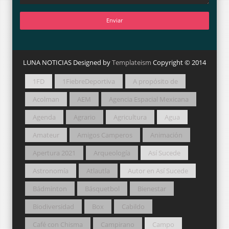
LUNA NOTICIAS Designed by
Templateism
Copyright © 2014
1FD
1FiebreDeportiva
A propósito de
Acolman
AEM
Agencia Espacial Mexicana
Agenda
Agrario
Agricultura
Agua
Amateur
Amigos Camperos
Animación
Apertura 2021
Arqueología
Así Sucede
Astronomía
Atlautla
Autor en Así Sucede
Bádminton
Básquetbol
Bienestar
Biodiversidad
Box
Cabildo
Café con Chisma
Campirano
Campo