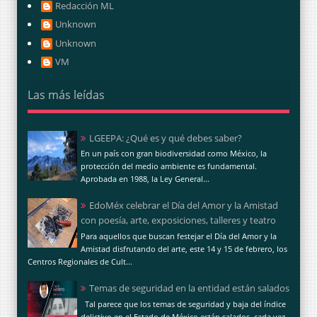
Redacción ML
Unknown
Unknown
VM
Las más leídas
LGEEPA: ¿Qué es y qué debes saber?
En un país con gran biodiversidad como México, la
protección del medio ambiente es fundamental.
Aprobada en 1988, la Ley General...
EdoMéx celebrar el Día del Amor y la Amistad
con poesía, arte, exposiciones, talleres y teatro
Para aquellos que buscan festejar el Día del Amor y la
Amistad disfrutando del arte, este 14 y 15 de febrero, los
Centros Regionales de Cult...
Temas de seguridad en la entidad están salados
Tal parece que los temas de seguridad y baja del índice
delictivo en el Estado de México están salados, cada vez