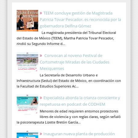
TEEM concluye gestión de Magistrada
Patricia Tovar Pescador, es reconocida por la
gobernadora Delfina Gómez
La magistrada presidenta del Tribunal Electoral
del Estado de México (TEEM), Martha Patricia Tovar Pescador,
rindió su Segundo Informe d...
Convocan al noveno Festival de
Cortometraje Miradas de las Ciudades
Mexiquenses
La Secretaría de Desarrollo Urbano e
Infraestructura (Sedui) del Estado de México, en coordinación con
la Facultad de Estudios Superiores Ac...
Especialista aborda la crianza consciente y
respetuosa en podcast de CODHEM
Menores de edad requieren entornos protectores
libres de violencia y con reglas claras, según señaló
la psicoterapeuta Lizette Bretón García...
Inauguran nueva planta de producción