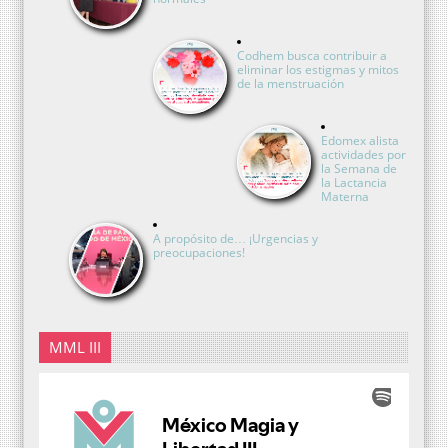
Codhem busca contribuir a
eliminar los estigmas y mitos
de la menstruación
Edomex alista
actividades por
la Semana de
la Lactancia
Materna
A propósito de… ¡Urgencias y
preocupaciones!
MML III