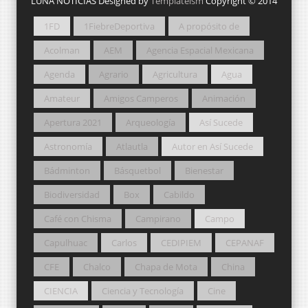
LUNA NOTICIAS Designed by
Templateism
Copyright © 2014
1FD
1FiebreDeportiva
A propósito de
Acolman
AEM
Agencia Espacial Mexicana
Agenda
Agrario
Agricultura
Agua
Amateur
Amigos Camperos
Animación
Apertura 2021
Arqueología
Así Sucede
Astronomía
Atlautla
Autor en Así Sucede
Bádminton
Básquetbol
Bienestar
Biodiversidad
Box
Cabildo
Café con Chisma
Campirano
Campo
Capulhuac
Carlos
CEDIPIEM
CEPANAF
CFE
Chalco
Chapa de Mota
China
CIENCIA
Ciencia y Tecnología
Cine