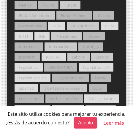
Festival
FGJEM
Fútbol
Fútbol Americano
Fútbol Femenil
Galería
Gastronomía
GEM
Huixquilucan
IEEM
IFTTT
INE
INE Edomex
Infoem
Intermedia
Internacional
Jilotzingo
Jocotitlán
JUDICIAL
Laboral
Latidos
Legislatura
LEGISLATURA
Legislatura LXI
Legislatura LXII
Legislatura LXVI
Lerma
Libertad
Libertad de expresión
Local
Lucha Libre
Lucha Libre AAA
LXI Legislatura
LXII Legislatura
Manuel Luna
Marcapasos
Este sitio utiliza cookies para mejorar tu experiencia.
MC
Medio Ambiente
Metepec
¿Estás de acuerdo con esto?
Leer más
Acepto
Mexicaltzingo
México magia y libertad