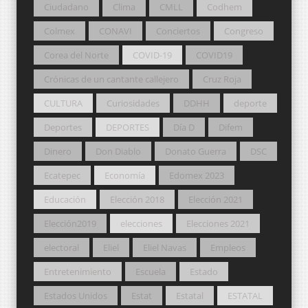
Ciudadano
Clima
CMLL
Codhem
Colmex
CONAVI
Conciertos
Congreso
Corea del Norte
COVID-19
COVID19
Crónicas de un cantante callejero
Cruz Roja
CULTURA
Curiosidades
DDHH
deporte
Deportes
DEPORTES
Día D
Difem
Dinero
Don Diablo
Donato Guerra
DSC
Ecatepec
Economía
Edomex 2023
Educación
Elección 2018
Elección 2021
Elección2019
elecciones
Elecciones 2021
electoral
Eliel
Eliel Navas
Empleos
Entretenimiento
Escuela
Estado
Estados Unidos
Estat
Estatal
ESTATAL