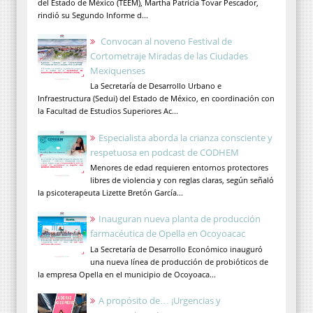
del Estado de México (TEEM), Martha Patricia Tovar Pescador,
rindió su Segundo Informe d...
Convocan al noveno Festival de
Cortometraje Miradas de las Ciudades
Mexiquenses
La Secretaría de Desarrollo Urbano e
Infraestructura (Sedui) del Estado de México, en coordinación con
la Facultad de Estudios Superiores Ac...
Especialista aborda la crianza consciente y
respetuosa en podcast de CODHEM
Menores de edad requieren entornos protectores
libres de violencia y con reglas claras, según señaló
la psicoterapeuta Lizette Bretón García...
Inauguran nueva planta de producción
farmacéutica de Opella en Ocoyoacac
La Secretaría de Desarrollo Económico inauguró
una nueva línea de producción de probióticos de
la empresa Opella en el municipio de Ocoyoaca...
A propósito de… ¡Urgencias y