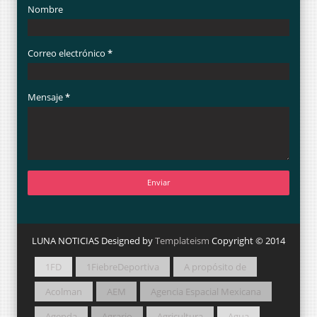
Nombre
Correo electrónico
*
Mensaje
*
LUNA NOTICIAS Designed by
Templateism
Copyright © 2014
1FD
1FiebreDeportiva
A propósito de
Acolman
AEM
Agencia Espacial Mexicana
Agenda
Agrario
Agricultura
Agua