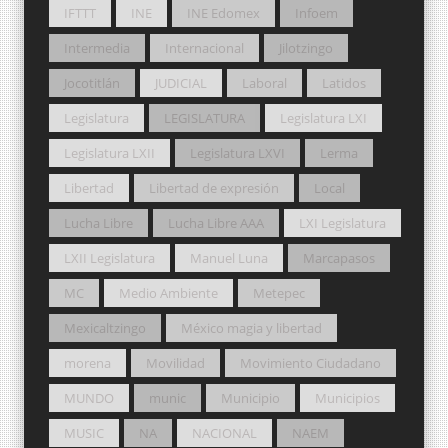
IFTTT
INE
INE Edomex
Infoem
Intermedia
Internacional
Jilotzingo
Jocotitlán
JUDICIAL
Laboral
Latidos
Legislatura
LEGISLATURA
Legislatura LXI
Legislatura LXII
Legislatura LXVI
Lerma
Libertad
Libertad de expresión
Local
Lucha Libre
Lucha Libre AAA
LXI Legislatura
LXII Legislatura
Manuel Luna
Marcapasos
MC
Medio Ambiente
Metepec
Mexicaltzingo
México magia y libertad
morena
Movilidad
Movimiento Ciudadano
MUNDO
munic
Municipio
Municipios
MUSIC
NA
NACIONAL
NAEM