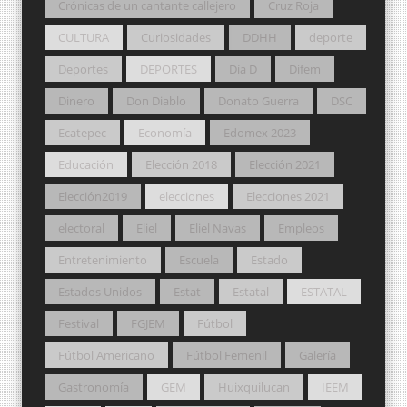
Crónicas de un cantante callejero
Cruz Roja
CULTURA
Curiosidades
DDHH
deporte
Deportes
DEPORTES
Día D
Difem
Dinero
Don Diablo
Donato Guerra
DSC
Ecatepec
Economía
Edomex 2023
Educación
Elección 2018
Elección 2021
Elección2019
elecciones
Elecciones 2021
electoral
Eliel
Eliel Navas
Empleos
Entretenimiento
Escuela
Estado
Estados Unidos
Estat
Estatal
ESTATAL
Festival
FGJEM
Fútbol
Fútbol Americano
Fútbol Femenil
Galería
Gastronomía
GEM
Huixquilucan
IEEM