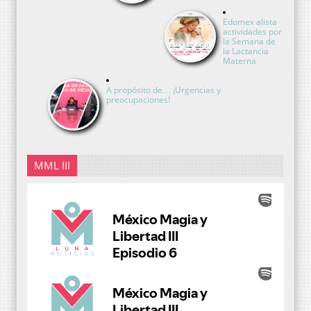
Edomex alista
actividades por
la Semana de
la Lactancia
Materna
A propósito de… ¡Urgencias y
preocupaciones!
MML III