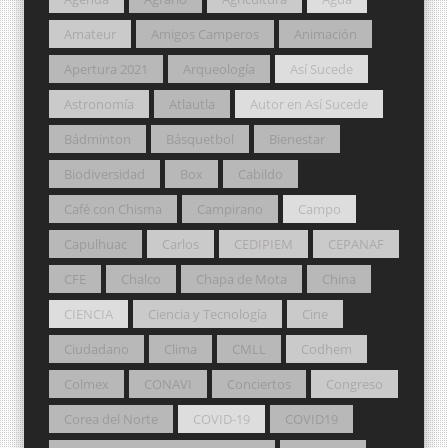
Amateur
Amigos Camperos
Animación
Apertura 2021
Arqueología
Así Sucede
Astronomía
Atlautla
Autor en Así Sucede
Bádminton
Básquetbol
Bienestar
Biodiversidad
Box
Cabildo
Café con Chisma
Campirano
Campo
Capulhuac
Carlos
CEDIPIEM
CEPANAF
CFE
Chalco
Chapa de Mota
China
CIENCIA
Ciencia y Tecnología
Cine
Ciudadano
Clima
CMLL
Codhem
Colmex
CONAVI
Conciertos
Congreso
Corea del Norte
COVID-19
COVID19