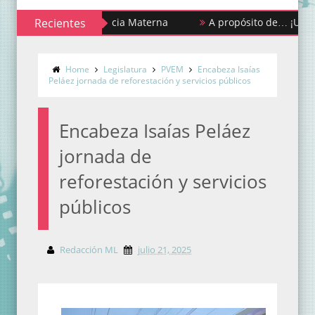
na de la Lactancia Materna
Recientes
A propósito de… ¡Urgencias y 
Home
Legislatura
PVEM
Encabeza Isaías
Peláez jornada de reforestación y servicios públicos
Encabeza Isaías Peláez
jornada de
reforestación y servicios
públicos
Redacción ML
julio 21, 2025