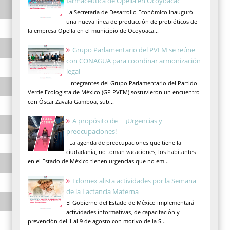
farmacéutica de Opella en Ocoyoacac
La Secretaría de Desarrollo Económico inauguró
una nueva línea de producción de probióticos de
la empresa Opella en el municipio de Ocoyoaca...
Grupo Parlamentario del PVEM se reúne
con CONAGUA para coordinar armonización
legal
Integrantes del Grupo Parlamentario del Partido
Verde Ecologista de México (GP PVEM) sostuvieron un encuentro
con Óscar Zavala Gamboa, sub...
A propósito de… ¡Urgencias y
preocupaciones!
La agenda de preocupaciones que tiene la
ciudadanía, no toman vacaciones, los habitantes
en el Estado de México tienen urgencias que no em...
Edomex alista actividades por la Semana
de la Lactancia Materna
El Gobierno del Estado de México implementará
actividades informativas, de capacitación y
prevención del 1 al 9 de agosto con motivo de la S...