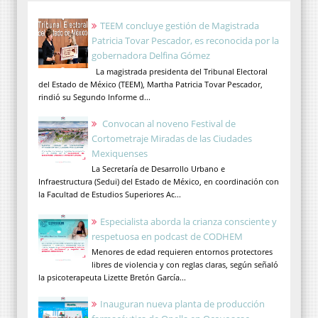
TEEM concluye gestión de Magistrada
Patricia Tovar Pescador, es reconocida por la
gobernadora Delfina Gómez
La magistrada presidenta del Tribunal Electoral
del Estado de México (TEEM), Martha Patricia Tovar Pescador,
rindió su Segundo Informe d...
Convocan al noveno Festival de
Cortometraje Miradas de las Ciudades
Mexiquenses
La Secretaría de Desarrollo Urbano e
Infraestructura (Sedui) del Estado de México, en coordinación con
la Facultad de Estudios Superiores Ac...
Especialista aborda la crianza consciente y
respetuosa en podcast de CODHEM
Menores de edad requieren entornos protectores
libres de violencia y con reglas claras, según señaló
la psicoterapeuta Lizette Bretón García...
Inauguran nueva planta de producción