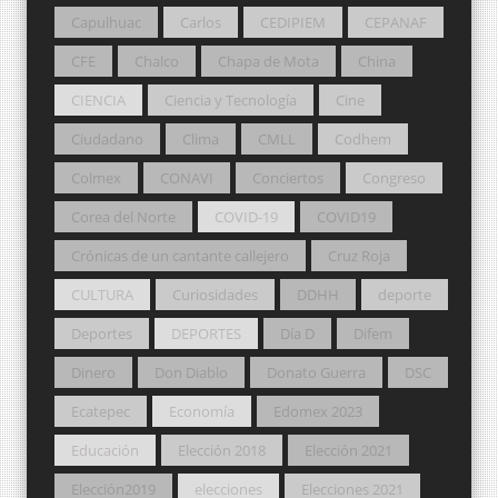
Capulhuac
Carlos
CEDIPIEM
CEPANAF
CFE
Chalco
Chapa de Mota
China
CIENCIA
Ciencia y Tecnología
Cine
Ciudadano
Clima
CMLL
Codhem
Colmex
CONAVI
Conciertos
Congreso
Corea del Norte
COVID-19
COVID19
Crónicas de un cantante callejero
Cruz Roja
CULTURA
Curiosidades
DDHH
deporte
Deportes
DEPORTES
Día D
Difem
Dinero
Don Diablo
Donato Guerra
DSC
Ecatepec
Economía
Edomex 2023
Educación
Elección 2018
Elección 2021
Elección2019
elecciones
Elecciones 2021