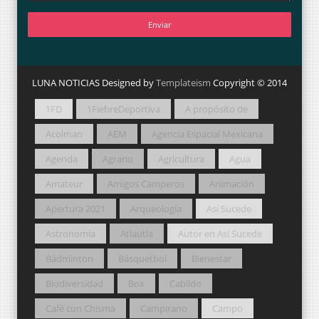
LUNA NOTICIAS Designed by
Templateism
Copyright © 2014
1FD
1FiebreDeportiva
A propósito de
Acolman
AEM
Agencia Espacial Mexicana
Agenda
Agrario
Agricultura
Agua
Amateur
Amigos Camperos
Animación
Apertura 2021
Arqueología
Así Sucede
Astronomía
Atlautla
Autor en Así Sucede
Bádminton
Básquetbol
Bienestar
Biodiversidad
Box
Cabildo
Café con Chisma
Campirano
Campo