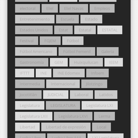
electoral
Eliel
Eliel Navas
Empleos
Entretenimiento
Escuela
Estado
Estados Unidos
Estat
Estatal
ESTATAL
Festival
FGJEM
Fútbol
Fútbol Americano
Fútbol Femenil
Galería
Gastronomía
GEM
Huixquilucan
IEEM
IFTTT
INE
INE Edomex
Infoem
Intermedia
Internacional
Jilotzingo
Jocotitlán
JUDICIAL
Laboral
Latidos
Legislatura
LEGISLATURA
Legislatura LXI
Legislatura LXII
Legislatura LXVI
Lerma
Libertad
Libertad de expresión
Local
Lucha Libre
Lucha Libre AAA
LXI Legislatura