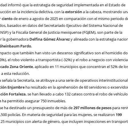
ridad informó que la estrategia de seguridad implementada en el Estado de
cción en la incidencia delictiva, con la
extorsión
a la cabeza, mostrando un
r ciento
de enero a agosto de 2025 en comparación con el mismo periodo d
ados, basados en datos del Secretariado Ejecutivo del Sistema Nacional de
NSP) y la Fiscalía General de Justicia mexiquense (FGJEM), son parte de la
por la gobernadora
Delfina Gómez Álvarez
y alineada con la estrategia nacio
 Sheinbaum Pardo
.
impacto que también han visto un descenso significativo son el homicidio d
50%), el robo violento a transportista (-32%) y el robo a negocio con violencia
cado Zona Oriente
, aplicado en 11 municipios que concentran el 52% de lo
 a esta reducción.
ia señala la Secretaría, se atribuye a una serie de operativos interinstitucional
ción Enjambre
ha resultado en la aprehensión de 60 servidores o exservido
ción Fortaleza
, se han llevado a cabo 132 cateos contra el robo de vehículos
n
ha permitido asegurar 750 inmuebles.
se ha destinado un presupuesto de más de
297 millones de pesos
para reni
3,500 policías. En materia de seguridad para las mujeres, se realizaron
199
25 municipios con alerta de género, que incluyen inspecciones en transpor