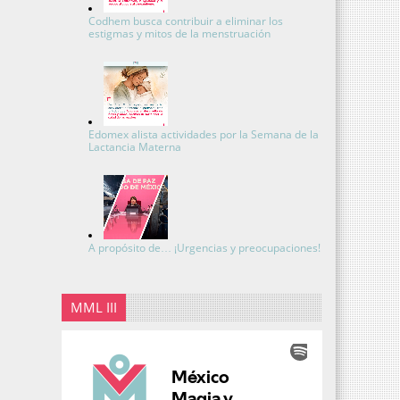
Codhem busca contribuir a eliminar los
estigmas y mitos de la menstruación
Edomex alista actividades por la Semana de la
Lactancia Materna
A propósito de… ¡Urgencias y preocupaciones!
MML III