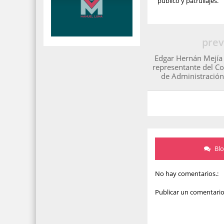
público y patrullajes.
prev
Edgar Hernán Mejía
representante del C
de Administración 
Bl
No hay comentarios.:
Publicar un comentari