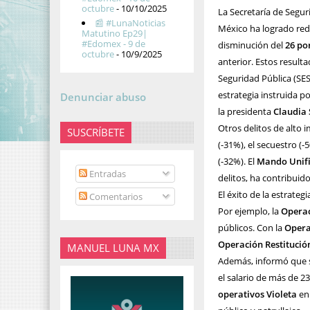
octubre
- 10/10/2025
La Secretaría de Segu
📰 #LunaNoticias
México ha logrado redu
Matutino Ep29|
#Edomex - 9 de
disminución del
26 po
octubre
- 10/9/2025
anterior. Estos result
Seguridad Pública (SES
estrategia instruida 
Denunciar abuso
la presidenta
Claudia
Otros delitos de alto 
SUSCRÍBETE
(-31%), el secuestro (-
(-32%). El
Mando Unifi
Entradas
delitos, ha contribuido
El éxito de la estrateg
Comentarios
Por ejemplo, la
Opera
públicos. Con la
Opera
Operación Restitució
MANUEL LUNA MX
Además, informó que 
el salario de más de 2
operativos Violeta
en 