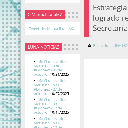
Estrategi
@ManuelLunaMX
logrado re
Secretarí
Tweets by ManuelLunaMX
Redacción LUNA NO
LUNA NOTICIAS
📰 #LunaNoticias
Matutino Ep34|
#Edomex - 31 de
octubre
- 10/31/2025
📰 #LunaNoticias
Matutino Ep33|
#Edomex - 27 de
octubre
- 10/27/2025
📰 #LunaNoticias
Matutino Ep31|
#Edomex - 17 de
octubre
- 10/17/2025
📰 #LunaNoticias
Matutino Ep30|
#Edomex - 10 de