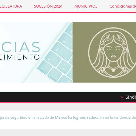
LEGISLATURA
SUCESIÓN 2024
MUNICIPIOS
Condiciones de
Sindicato de
gia de seguridad en el Estado de México ha logrado reducción en la incidencia del