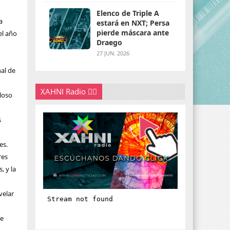
Elenco de Triple A
a
estará en NXT; Persa
pierde máscara ante
el año
Draego
27 JUN. 2026
nal de
XAHNI Radio 👇🏽
oloso
s
es.
res
, y la
velar
te