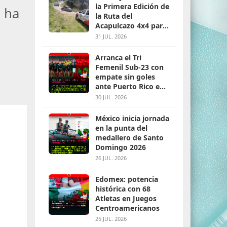
la Primera Edición de
o ha
la Ruta del
Acapulcazo 4x4 para
parejas
31 JUL. 2026
Arranca el Tri
Femenil Sub-23 con
empate sin goles
ante Puerto Rico en
Santo Domingo 2026
30 JUL. 2026
México inicia jornada
en la punta del
medallero de Santo
Domingo 2026
26 JUL. 2026
Edomex: potencia
histórica con 68
Atletas en Juegos
Centroamericanos
25 JUL. 2026