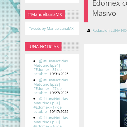
Edomex co
Masivo
@ManuelLunaMX
Tweets by ManuelLunaMX
Redacción LUNA NO
LUNA NOTICIAS
📰 #LunaNoticias
Matutino Ep34|
#Edomex - 31 de
octubre
- 10/31/2025
📰 #LunaNoticias
Matutino Ep33|
#Edomex - 27 de
octubre
- 10/27/2025
📰 #LunaNoticias
Matutino Ep31|
#Edomex - 17 de
octubre
- 10/17/2025
📰 #LunaNoticias
Matutino Ep30|
#Edomex - 10 de