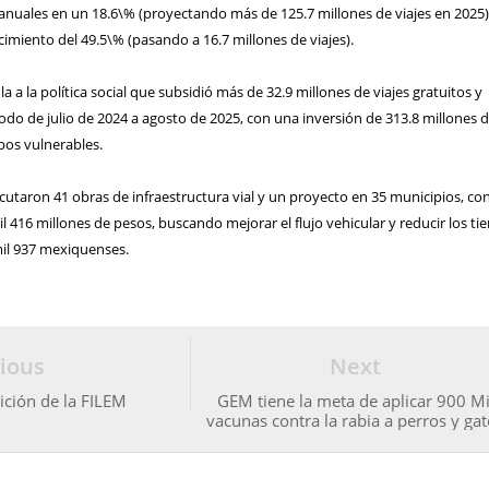
anuales en un 18.6\% (proyectando más de 125.7 millones de viajes en 2025),
imiento del 49.5\% (pasando a 16.7 millones de viajes).
 a la política social que subsidió más de 32.9 millones de viajes gratuitos y
odo de julio de 2024 a agosto de 2025, con una inversión de 313.8 millones 
pos vulnerables.
cutaron 41 obras de infraestructura vial y un proyecto en 35 municipios, co
il 416 millones de pesos, buscando mejorar el flujo vehicular y reducir los t
mil 937 mexiquenses.
ious
Next
ición de la FILEM
GEM tiene la meta de aplicar 900 Mi
vacunas contra la rabia a perros y ga