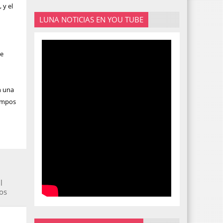
 y el
LUNA NOTICIAS EN YOU TUBE
de
n una
iempos
l
tos