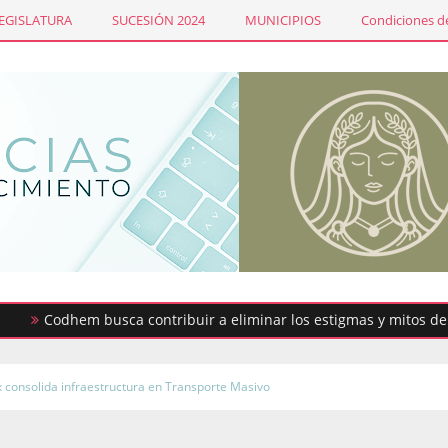
LEGISLATURA
SUCESIÓN 2024
MUNICIPIOS
Condiciones de
odhem busca contribuir a eliminar los estigmas y mitos de la men
consolida infraestructura en Transporte Masivo