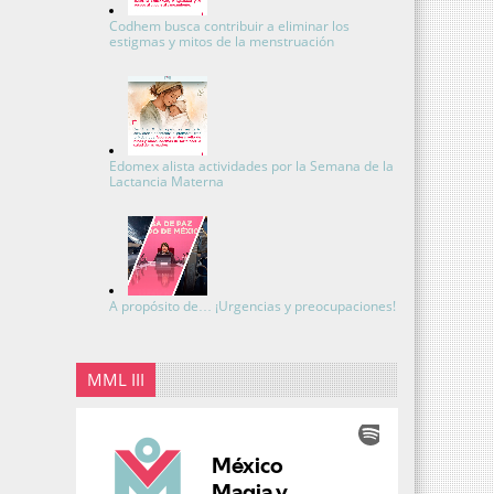
Codhem busca contribuir a eliminar los
estigmas y mitos de la menstruación
Edomex alista actividades por la Semana de la
Lactancia Materna
A propósito de… ¡Urgencias y preocupaciones!
MML III