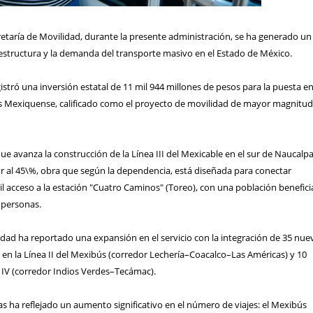
etaría de Movilidad, durante la presente administración, se ha generado un
aestructura y la demanda del transporte masivo en el Estado de México.
gistró una inversión estatal de 11 mil 944 millones de pesos para la puesta e
s Mexiquense, calificado como el proyecto de movilidad de mayor magnitud
ue avanza la construcción de la Línea III del Mexicable en el sur de Naucalp
r al 45\%, obra que según la dependencia, está diseñada para conectar
l acceso a la estación "Cuatro Caminos" (Toreo), con una población benefic
 personas.
idad ha reportado una expansión en el servicio con la integración de 35 nue
5 en la Línea II del Mexibús (corredor Lechería–Coacalco–Las Américas) y 10
a IV (corredor Indios Verdes–Tecámac).
as ha reflejado un aumento significativo en el número de viajes: el Mexibús