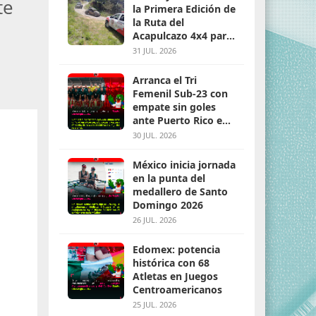
te
la Primera Edición de
la Ruta del
Acapulcazo 4x4 para
parejas
31 JUL. 2026
Arranca el Tri
Femenil Sub-23 con
empate sin goles
ante Puerto Rico en
Santo Domingo 2026
30 JUL. 2026
México inicia jornada
en la punta del
medallero de Santo
Domingo 2026
26 JUL. 2026
Edomex: potencia
histórica con 68
Atletas en Juegos
Centroamericanos
25 JUL. 2026