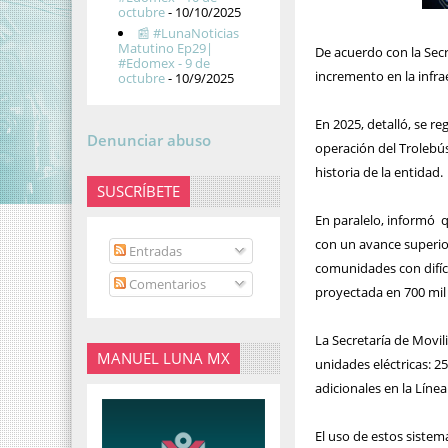
octubre
- 10/10/2025
📰 #LunaNoticias
Matutino Ep29|
De acuerdo con la Secr
#Edomex - 9 de
incremento en la infr
octubre
- 10/9/2025
En 2025, detalló, se re
Denunciar abuso
operación del Trolebú
historia de la entidad.
SUSCRÍBETE
En paralelo, informó q
con un avance superio
Entradas
comunidades con difíci
Comentarios
proyectada en 700 mil
La Secretaría de Movil
MANUEL LUNA MX
unidades eléctricas: 2
adicionales en la Líne
El uso de estos sistem