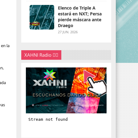
Elenco de Triple A
estará en NXT; Persa
pierde máscara ante
Draego
27 JUN. 2026
n
 en la
XAHNI Radio 👇🏽
an,
iada
vas