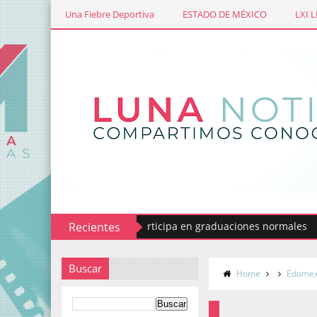
Una Fiebre Deportiva
ESTADO DE MÉXICO
LXI 
 del Estado de México participa en graduaciones normales
Recientes
C
Buscar
Home
Edomex 