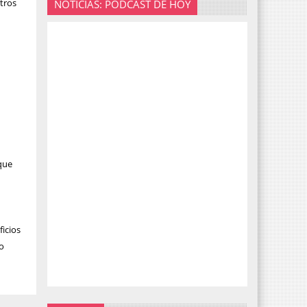
tros
NOTICIAS: PODCAST DE HOY
que
icios
ro