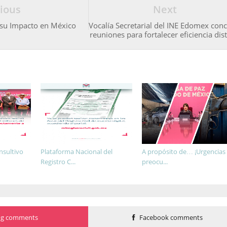
ious
Next
 su Impacto en México
Vocalía Secretarial del INE Edomex con
reuniones para fortalecer eficiencia dist
nsultivo
Plataforma Nacional del
A propósito de… ¡Urgencias
Registro C...
preocu...
og comments
Facebook comments