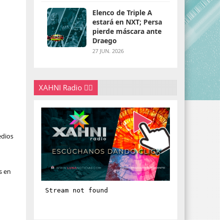
Elenco de Triple A
estará en NXT; Persa
pierde máscara ante
Draego
27 JUN. 2026
XAHNI Radio 👇🏽
edios
s en