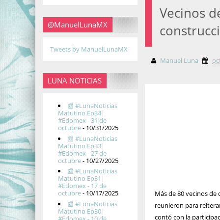
Vecinos d
@ManuelLunaMX
construcc
Tweets by ManuelLunaMX
Manuel Luna
oc
LUNA NOTICIAS
📰 #LunaNoticias
Matutino Ep34|
#Edomex - 31 de
octubre
- 10/31/2025
📰 #LunaNoticias
Matutino Ep33|
#Edomex - 27 de
octubre
- 10/27/2025
📰 #LunaNoticias
Matutino Ep31|
#Edomex - 17 de
octubre
- 10/17/2025
Más de 80 vecinos de 
📰 #LunaNoticias
reunieron para reitera
Matutino Ep30|
contó con la particip
#Edomex - 10 de