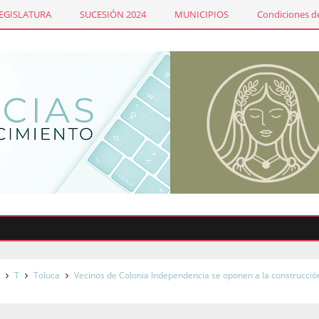
LEGISLATURA
SUCESIÓN 2024
MUNICIPIOS
Condiciones de
s
T
Toluca
Vecinos de Colonia Independencia se oponen a la construcció