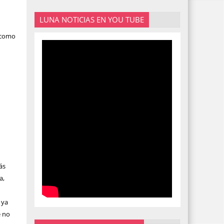
LUNA NOTICIAS EN YOU TUBE
í como
ás
a,
 ya
e no