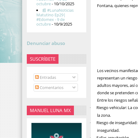
octubre
- 10/10/2025
Fontana, quienes repr
📰 #LunaNoticias
Matutino Ep29|
#Edomex - 9 de
octubre
- 10/9/2025
Denunciar abuso
SUSCRÍBETE
Los vecinos manifesta
Entradas
representan un riesgo s
adultos mayores, así c
Comentarios
donde se pretenden co
Entre los riesgos seña
Riesgo vehicular: La c
·
MANUEL LUNA MX
la zona.
Riesgo de inseguridad
·
inseguridad.
Fallas arquitectón
·