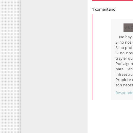
1 comentario:
AN
No hay 
Si no no
Si no pro
Si no nos
trayler q
Por algun
para lle
infraestru
Propiciar 
son neces
Responde