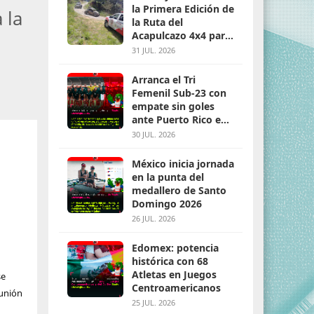
la Primera Edición de
 la
la Ruta del
Acapulcazo 4x4 para
parejas
31 JUL. 2026
Arranca el Tri
Femenil Sub-23 con
empate sin goles
ante Puerto Rico en
Santo Domingo 2026
30 JUL. 2026
México inicia jornada
en la punta del
medallero de Santo
Domingo 2026
26 JUL. 2026
Edomex: potencia
histórica con 68
Atletas en Juegos
se
Centroamericanos
eunión
25 JUL. 2026