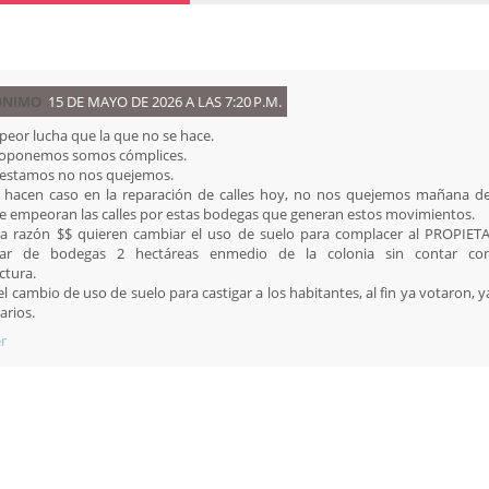
ÓNIMO
15 DE MAYO DE 2026 A LAS 7:20 P.M.
peor lucha que la que no se hace.
s oponemos somos cómplices.
testamos no nos quejemos.
 hacen caso en la reparación de calles hoy, no nos quejemos mañana de
ue empeoran las calles por estas bodegas que generan estos movimientos.
a razón $$ quieren cambiar el uso de suelo para complacer al PROPIET
nar de bodegas 2 hectáreas enmedio de la colonia sin contar co
ctura.
el cambio de uso de suelo para castigar a los habitantes, al fin ya votaron, 
arios.
r