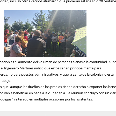
vidad; incluso otros vecinos afirmaron que pudieran estar a sólo 20 centíme
pación es el aumento del volumen de personas ajenas a la comunidad. Aun
 el Ingeniero Martínez indicó que estos serían principalmente para
ros, no para puestos administrativos, y que la gente de la colonia no está
trabajo.
on que, aunque los dueños de los predios tienen derecho a exponer los benef
no van a beneficiar en nada a la ciudadanía. La reunión concluyó con un cla
odegas", reiterado en múltiples ocasiones por los asistentes.