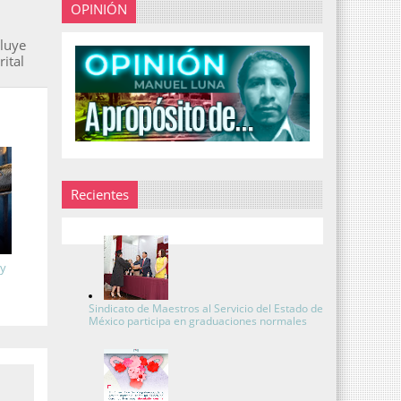
OPINIÓN
cluye
rital
Recientes
 y
Sindicato de Maestros al Servicio del Estado de
México participa en graduaciones normales