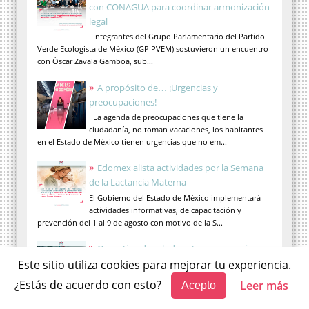
con CONAGUA para coordinar armonización
legal
Integrantes del Grupo Parlamentario del Partido
Verde Ecologista de México (GP PVEM) sostuvieron un encuentro
con Óscar Zavala Gamboa, sub...
A propósito de… ¡Urgencias y
preocupaciones!
La agenda de preocupaciones que tiene la
ciudadanía, no toman vacaciones, los habitantes
en el Estado de México tienen urgencias que no em...
Edomex alista actividades por la Semana
de la Lactancia Materna
El Gobierno del Estado de México implementará
actividades informativas, de capacitación y
prevención del 1 al 9 de agosto con motivo de la S...
Operativo de salud protege a peregrinos
queretanos en territorio mexiquense
Este sitio utiliza cookies para mejorar tu experiencia.
El Gobierno del Estado de México implementó un
¿Estás de acuerdo con esto?
Leer más
Acepto
operativo de atención médica, vigilancia sanitaria y
prevención de enfermedades para proteg...