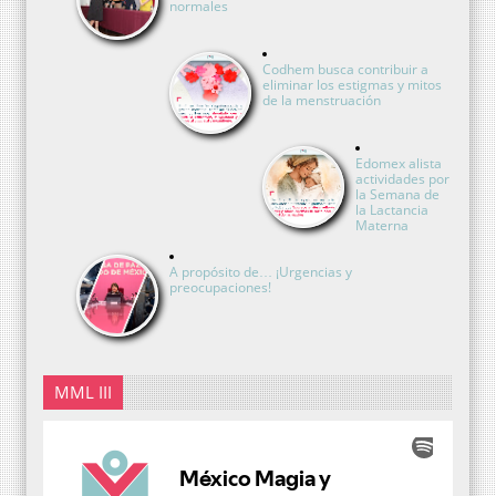
normales
Codhem busca contribuir a
eliminar los estigmas y mitos
de la menstruación
Edomex alista
actividades por
la Semana de
la Lactancia
Materna
A propósito de… ¡Urgencias y
preocupaciones!
MML III