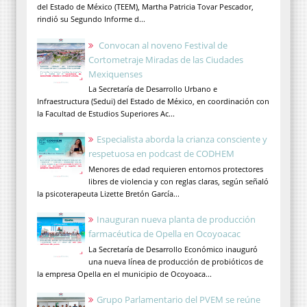
del Estado de México (TEEM), Martha Patricia Tovar Pescador,
rindió su Segundo Informe d...
Convocan al noveno Festival de
Cortometraje Miradas de las Ciudades
Mexiquenses
La Secretaría de Desarrollo Urbano e
Infraestructura (Sedui) del Estado de México, en coordinación con
la Facultad de Estudios Superiores Ac...
Especialista aborda la crianza consciente y
respetuosa en podcast de CODHEM
Menores de edad requieren entornos protectores
libres de violencia y con reglas claras, según señaló
la psicoterapeuta Lizette Bretón García...
Inauguran nueva planta de producción
farmacéutica de Opella en Ocoyoacac
La Secretaría de Desarrollo Económico inauguró
una nueva línea de producción de probióticos de
la empresa Opella en el municipio de Ocoyoaca...
Grupo Parlamentario del PVEM se reúne