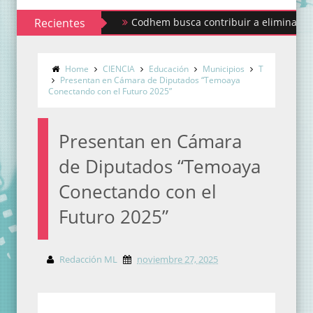
Recientes
Codhem busca contribuir a eliminar los estigm
Sindicato de Maestros al Servicio del Estado 
Home
CIENCIA
Educación
Municipios
T
Presentan en Cámara de Diputados “Temoaya
Conectando con el Futuro 2025”
Presentan en Cámara
de Diputados “Temoaya
Conectando con el
Futuro 2025”
Redacción ML
noviembre 27, 2025