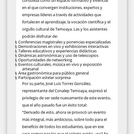
consolida como un espacio formativo y vivencial
en el que convergen instituciones, expertos y
empresas líderes a través de actividades que
fortalecen el aprendizaje, la vocación científica y el
orgullo cultural de Temoaya. Las y los asistentes
podrán disfrutar de:
Conferencias magistrales y ponencias especializadas
§
Demostraciones en vivo y exhibiciones interactivas
§
Talleres educativos y experiencias didácticas
§
Dinámicas astronómicas y uso de telescopios
§
Oportunidades de networking
§
Eventos culturales, música en vivo y exposición
§
artesanal
Área gastronómica para público general
§
Participación estelar sorpresa
§
Por su parte, José Luis Torres González,
representante del Conalep Temoaya, expresó el
privilegio de ser sede nuevamente de este evento,
que el año pasado fue un éxito total:
“Derivado de esto, ahora se provocó un evento
más integral, más ambicioso, sobre todo para el
beneficio de todos los estudiantes, que en ese
caso somos por los que el colegio existe, ¿no? En