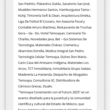
San Pedrito, Platanitos Zukilu, Sanatorio San José,
Muebles Hermanos Santos, Hamburguesa Tama –
Kühji, Tintorería Soft & Clean, Arquitectura Emeka,
Liga De Fútbol El Crucero, Am Asesoría Fiscal y
Contable Arturo Martínez, Restaurante de Truchas
Gora – Ga - Do, Hotel Temoayan, Carnicería Tío
Charles, Novedades Java, Bet – Gui Sistemas De
Tecnología, Materiales Chávez, Cremería y
Abarrotes Estrella, Medica Integral San Pedro,
Tecnología Celular Temoaya, Dulces Don Mario,
Carin Casa del Artesano Indígena, Materiales Los
Arcos, TCT Inmobiliaria, Inmobiliaria Grupo Sadasi,
Maderería La Hacienda, Despacho de Abogados
Temoaya, Consultoria 3C, Distribuidora de
Cárnicos Grevac, Dualiv.
"Temoaya Conectando con el Futuro 2025" es un
evento diseñado para la juventud y la comunidad
científica y cultural del Estado de México, que
busca generar valor y reconstruir el tejido social en