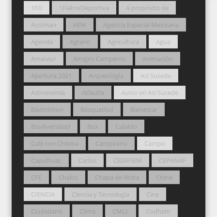
1FD
1FiebreDeportiva
A propósito de
Acolman
AEM
Agencia Espacial Mexicana
Agenda
Agrario
Agricultura
Agua
Amateur
Amigos Camperos
Animación
Apertura 2021
Arqueología
Así Sucede
Astronomía
Atlautla
Autor en Así Sucede
Bádminton
Básquetbol
Bienestar
Biodiversidad
Box
Cabildo
Café con Chisma
Campirano
Campo
Capulhuac
Carlos
CEDIPIEM
CEPANAF
CFE
Chalco
Chapa de Mota
China
CIENCIA
Ciencia y Tecnología
Cine
Ciudadano
Clima
CMLL
Codhem