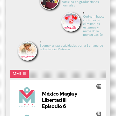
participa en graduaciones
normales
Codhem busca
contribuir a
eliminar los
estigmas y
mitos de la
menstruación
Edomex alista actividades por la Semana de
la Lactancia Materna
MML III