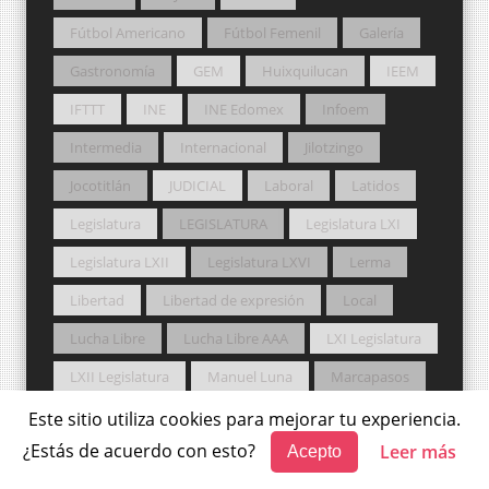
Fútbol Americano
Fútbol Femenil
Galería
Gastronomía
GEM
Huixquilucan
IEEM
IFTTT
INE
INE Edomex
Infoem
Intermedia
Internacional
Jilotzingo
Jocotitlán
JUDICIAL
Laboral
Latidos
Legislatura
LEGISLATURA
Legislatura LXI
Legislatura LXII
Legislatura LXVI
Lerma
Libertad
Libertad de expresión
Local
Lucha Libre
Lucha Libre AAA
LXI Legislatura
LXII Legislatura
Manuel Luna
Marcapasos
MC
Medio Ambiente
Metepec
Este sitio utiliza cookies para mejorar tu experiencia.
¿Estás de acuerdo con esto?
Leer más
Acepto
Mexicaltzingo
México magia y libertad