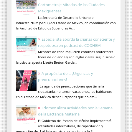
Cortometraje Miradas de las Ciudades
Mexiquenses
La Secretaría de Desarrollo Urbano e
Infraestructura (Sedui) del Estado de México, en coordinación con
la Facultad de Estudios Superiores Ac...
Especialista aborda la crianza consciente y
respetuosa en podcast de CODHEM
Menores de edad requieren entornos protectores
libres de violencia y con reglas claras, según señaló
la psicoterapeuta Lizette Bretón García...
A propósito de… ¡Urgencias y
preocupaciones!
La agenda de preocupaciones que tiene la
ciudadanía, no toman vacaciones, los habitantes
en el Estado de México tienen urgencias que no em...
Edomex alista actividades por la Semana
de la Lactancia Materna
El Gobierno del Estado de México implementará
actividades informativas, de capacitación y
prevención del 1 al 9 de agosto con motivo de la S...