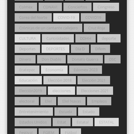
Colmex
CONAVI
Conciertos
Congreso
Corea del Norte
COVID-19
COVID19
Crónicas de un cantante callejero
Cruz Roja
CULTURA
Curiosidades
DDHH
deporte
Deportes
DEPORTES
Día D
Difem
Dinero
Don Diablo
Donato Guerra
DSC
Ecatepec
Economía
Edomex 2023
Educación
Elección 2018
Elección 2021
Elección2019
elecciones
Elecciones 2021
electoral
Eliel
Eliel Navas
Empleos
Entretenimiento
Escuela
Estado
Estados Unidos
Estat
Estatal
ESTATAL
Festival
FGJEM
Fútbol