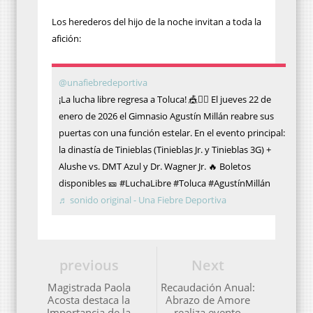
Los herederos del hijo de la noche invitan a toda la
afición:
@unafiebredeportiva
¡La lucha libre regresa a Toluca! 🎪🤼‍♂️ El jueves 22 de
enero de 2026 el Gimnasio Agustín Millán reabre sus
puertas con una función estelar. En el evento principal:
la dinastía de Tinieblas (Tinieblas Jr. y Tinieblas 3G) +
Alushe vs. DMT Azul y Dr. Wagner Jr. 🔥 Boletos
disponibles 🎫 #LuchaLibre #Toluca #AgustínMillán
♬ sonido original - Una Fiebre Deportiva
previous
Next
Magistrada Paola
Recaudación Anual:
Acosta destaca la
Abrazo de Amore
Importancia de la
realiza evento