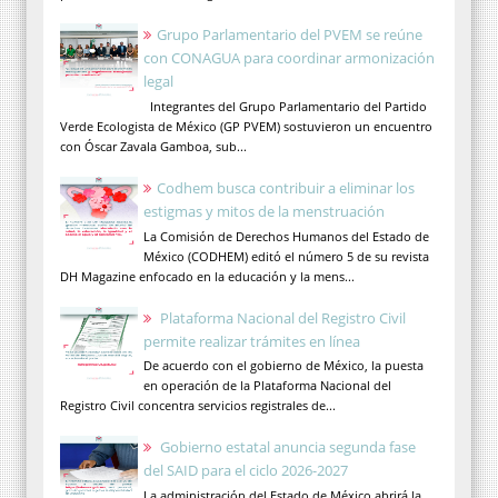
Grupo Parlamentario del PVEM se reúne
con CONAGUA para coordinar armonización
legal
Integrantes del Grupo Parlamentario del Partido
Verde Ecologista de México (GP PVEM) sostuvieron un encuentro
con Óscar Zavala Gamboa, sub...
Codhem busca contribuir a eliminar los
estigmas y mitos de la menstruación
La Comisión de Derechos Humanos del Estado de
México (CODHEM) editó el número 5 de su revista
DH Magazine enfocado en la educación y la mens...
Plataforma Nacional del Registro Civil
permite realizar trámites en línea
De acuerdo con el gobierno de México, la puesta
en operación de la Plataforma Nacional del
Registro Civil concentra servicios registrales de...
Gobierno estatal anuncia segunda fase
del SAID para el ciclo 2026-2027
La administración del Estado de México abrirá la