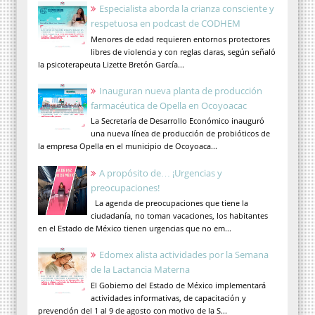
Especialista aborda la crianza consciente y
respetuosa en podcast de CODHEM
Menores de edad requieren entornos protectores
libres de violencia y con reglas claras, según señaló
la psicoterapeuta Lizette Bretón García...
Inauguran nueva planta de producción
farmacéutica de Opella en Ocoyoacac
La Secretaría de Desarrollo Económico inauguró
una nueva línea de producción de probióticos de
la empresa Opella en el municipio de Ocoyoaca...
A propósito de… ¡Urgencias y
preocupaciones!
La agenda de preocupaciones que tiene la
ciudadanía, no toman vacaciones, los habitantes
en el Estado de México tienen urgencias que no em...
Edomex alista actividades por la Semana
de la Lactancia Materna
El Gobierno del Estado de México implementará
actividades informativas, de capacitación y
prevención del 1 al 9 de agosto con motivo de la S...