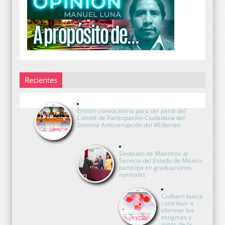
Recientes
Emiten convocatoria para ser parte del
Comité de Participación Ciudadana del
Sistema Anticorrupción del #Edomex
Sindicato de Maestros al
Servicio del Estado de México
participa en graduaciones
normales
Codhem busca
contribuir a
eliminar los
estigmas y
mitos de la