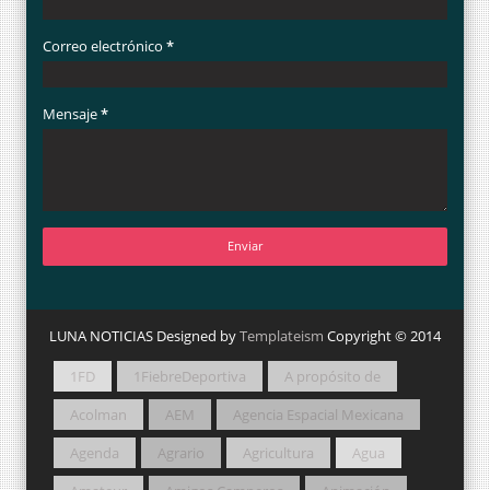
Correo electrónico
*
Mensaje
*
LUNA NOTICIAS Designed by
Templateism
Copyright © 2014
1FD
1FiebreDeportiva
A propósito de
Acolman
AEM
Agencia Espacial Mexicana
Agenda
Agrario
Agricultura
Agua