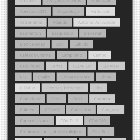
Amateur
Amigos Camperos
Animación
Apertura 2021
Arqueología
Así Sucede
Astronomía
Atlautla
Autor en Así Sucede
Bádminton
Básquetbol
Bienestar
Biodiversidad
Box
Cabildo
Café con Chisma
Campirano
Campo
Capulhuac
Carlos
CEDIPIEM
CEPANAF
CFE
Chalco
Chapa de Mota
China
CIENCIA
Ciencia y Tecnología
Cine
Ciudadano
Clima
CMLL
Codhem
Colmex
CONAVI
Conciertos
Congreso
Corea del Norte
COVID-19
COVID19
Crónicas de un cantante callejero
Cruz Roja