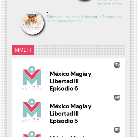
menstruación
Edomex alista actividades por la Semana de
la Lactancia Materna
MML III