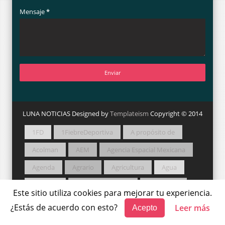
Mensaje
*
LUNA NOTICIAS Designed by
Templateism
Copyright © 2014
1FD
1FiebreDeportiva
A propósito de
Acolman
AEM
Agencia Espacial Mexicana
Agenda
Agrario
Agricultura
Agua
Amateur
Amigos Camperos
Animación
Este sitio utiliza cookies para mejorar tu experiencia.
Apertura 2021
Arqueología
Así Sucede
¿Estás de acuerdo con esto?
Leer más
Acepto
Astronomía
Atlautla
Autor en Así Sucede