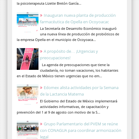
la psicoterapeuta Lizette Bretón García...
Inauguran nueva planta de producción
farmacéutica de Opella en Ocoyoacac
La Secretaría de Desarrollo Económico inauguró
una nueva línea de producción de probióticos de
la empresa Opella en el municipio de Ocoyoaca...
A propósito de… ¡Urgencias y
preocupaciones!
La agenda de preocupaciones que tiene la
ciudadanía, no toman vacaciones, los habitantes
en el Estado de México tienen urgencias que no em...
Edomex alista actividades por la Semana
de la Lactancia Materna
El Gobierno del Estado de México implementará
actividades informativas, de capacitación y
prevención del 1 al 9 de agosto con motivo de la S...
Grupo Parlamentario del PVEM se reúne
con CONAGUA para coordinar armonización
legal