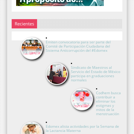
Recientes
Emiten convocatoria para ser parte del
Comité de Participación Ciudadana del
Sistema Anticorrupción del #Edomex
Sindicato de Maestros al
Servicio del Estado de México
participa en graduaciones
normales
Codhem busca
contribuir a
eliminar los
estigmas y
mitos de la
menstruación
Edomex alista actividades por la Semana de
la Lactancia Materna