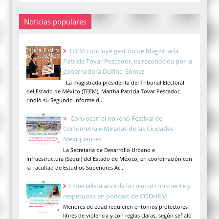
Noticias populares
TEEM concluye gestión de Magistrada
Patricia Tovar Pescador, es reconocida por la
gobernadora Delfina Gómez
La magistrada presidenta del Tribunal Electoral
del Estado de México (TEEM), Martha Patricia Tovar Pescador,
rindió su Segundo Informe d...
Convocan al noveno Festival de
Cortometraje Miradas de las Ciudades
Mexiquenses
La Secretaría de Desarrollo Urbano e
Infraestructura (Sedui) del Estado de México, en coordinación con
la Facultad de Estudios Superiores Ac...
Especialista aborda la crianza consciente y
respetuosa en podcast de CODHEM
Menores de edad requieren entornos protectores
libres de violencia y con reglas claras, según señaló