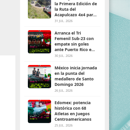
la Primera Edición de
la Ruta del
Acapulcazo 4x4 para
parejas
31 JUL. 2026
Arranca el Tri
Femenil Sub-23 con
empate sin goles
ante Puerto Rico en
Santo Domingo 2026
30 JUL. 2026
México inicia jornada
en la punta del
medallero de Santo
Domingo 2026
26 JUL. 2026
Edomex: potencia
histórica con 68
Atletas en Juegos
Centroamericanos
25 JUL. 2026