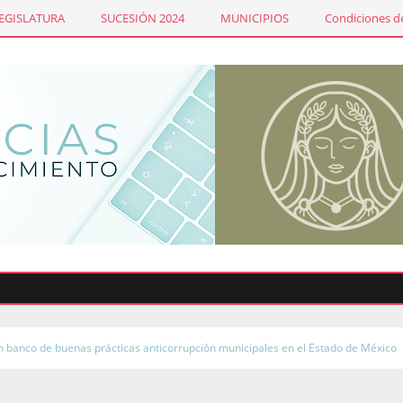
LEGISLATURA
SUCESIÓN 2024
MUNICIPIOS
Condiciones de
n banco de buenas prácticas anticorrupción municipales en el Estado de México