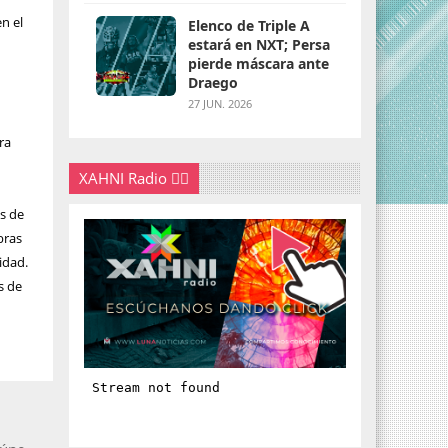
en el
Elenco de Triple A
estará en NXT; Persa
pierde máscara ante
Draego
27 JUN. 2026
a
ra
XAHNI Radio 👇🏽
os de
bras
idad.
s de