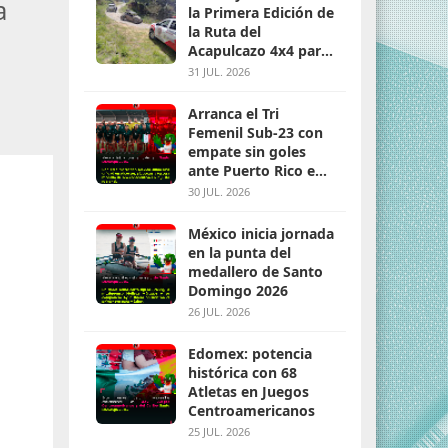
a
la Primera Edición de
la Ruta del
Acapulcazo 4x4 para
parejas
31 JUL. 2026
Arranca el Tri
Femenil Sub-23 con
empate sin goles
ante Puerto Rico en
Santo Domingo 2026
30 JUL. 2026
México inicia jornada
en la punta del
medallero de Santo
Domingo 2026
26 JUL. 2026
Edomex: potencia
histórica con 68
Atletas en Juegos
Centroamericanos
25 JUL. 2026