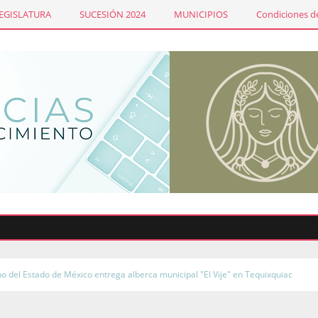
LEGISLATURA
SUCESIÓN 2024
MUNICIPIOS
Condiciones de
o del Estado de México entrega alberca municipal "El Vije" en Tequixquiac