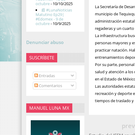
octubre
- 10/10/2025
La Secretaría de Desarr
📰 #LunaNoticias
municipio de Tequixqu
Matutino Ep29|
#Edomex - 9 de
administración estatal 
octubre
- 10/9/2025
regaderas y un cuarto
La infraestructura busc
Denunciar abuso
personas mayores y es
practicar natación. Ha
SUSCRÍBETE
entrenamientos deporti
Por su parte, personal
salud y atención a los
Entradas
en el Estado de México
Comentarios
Las autoridades estat
recreación y deporte e
tiempos de traslado y 
MANUEL LUNA MX
prev