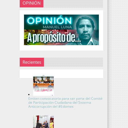
OPINIÓN
Recientes
Emiten convocatoria para ser parte del Comité
de Participación Ciudadana del Sistema
Anticorrupción del #Edomex