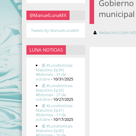
Gobierno 
municipal 
@ManuelLunaMX
Tweets by ManuelLunaMX
Redacción LUNA NO
LUNA NOTICIAS
📰 #LunaNoticias
Matutino Ep34|
#Edomex - 31 de
octubre
- 10/31/2025
📰 #LunaNoticias
Matutino Ep33|
#Edomex - 27 de
octubre
- 10/27/2025
📰 #LunaNoticias
Matutino Ep31|
#Edomex - 17 de
octubre
- 10/17/2025
📰 #LunaNoticias
Matutino Ep30|
#Edomex - 10 de