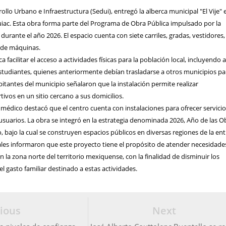
ollo Urbano e Infraestructura (Sedui), entregó la alberca municipal "El Vije" 
iac. Esta obra forma parte del Programa de Obra Pública impulsado por la
durante el año 2026. El espacio cuenta con siete carriles, gradas, vestidores,
 de máquinas.
a facilitar el acceso a actividades físicas para la población local, incluyendo 
tudiantes, quienes anteriormente debían trasladarse a otros municipios pa
bitantes del municipio señalaron que la instalación permite realizar
vos en un sitio cercano a sus domicilios.
 médico destacó que el centro cuenta con instalaciones para ofrecer servici
 usuarios. La obra se integró en la estrategia denominada 2026, Año de las O
, bajo la cual se construyen espacios públicos en diversas regiones de la ent
ales informaron que este proyecto tiene el propósito de atender necesidade
n la zona norte del territorio mexiquense, con la finalidad de disminuir los
el gasto familiar destinado a estas actividades.
ious
Next