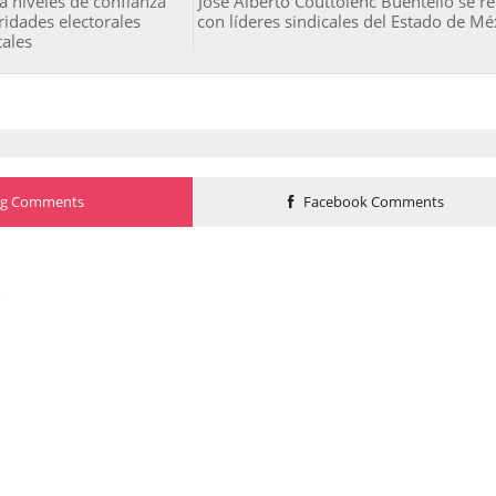
a niveles de confianza
José Alberto Couttolenc Buentello se r
idades electorales
con líderes sindicales del Estado de Mé
tales
og Comments
Facebook Comments
o