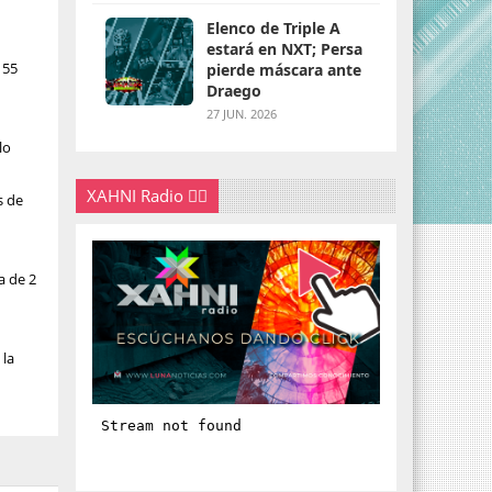
Elenco de Triple A
estará en NXT; Persa
155
pierde máscara ante
Draego
27 JUN. 2026
lo
XAHNI Radio 👇🏽
s de
a de 2
 la