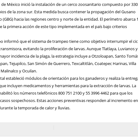
 de México inició la instalación de un cerco zoosanitario compuesto por 330
ios de la zona sur. Esta medida busca contener la propagación del Gusano
(GBG) hacia las regiones centro y norte de la entidad. El perímetro abarca 
e la primera acción de este tipo implementada en el país bajo criterios
o informó que el sistema de trampeo tiene como objetivo interrumpir el cic
transmisora, evitando la proliferación de larvas. Aunque Tlatlaya, Luvianos y
yor incidencia de la plaga, la estrategia incluye a Otzoloapan, Santo Tomá
pan, Tejupilco, San Simón de Guerrero, Texcaltitlán, Coatepec Harinas, Villa
Malinalco y Ocuilan.
tal estableció módulos de orientación para los ganaderos y realiza la entreg
s que incluyen medicamentos y herramientas para la extracción de larvas. La
abilitó los números telefónicos 800 751 2100 y 55 3996 4462 para que los
casos sospechosos. Estas acciones preventivas responden al incremento en
durante la temporada de calor y lluvias.