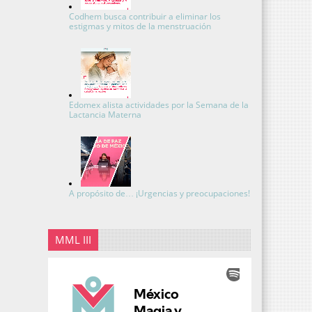
Codhem busca contribuir a eliminar los
estigmas y mitos de la menstruación
Edomex alista actividades por la Semana de la
Lactancia Materna
A propósito de… ¡Urgencias y preocupaciones!
MML III