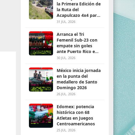
la Primera Edición de
la Ruta del
Acapulcazo 4x4 para
parejas
31 JUL. 2026
Arranca el Tri
Femenil Sub-23 con
empate sin goles
ante Puerto Rico en
Santo Domingo 2026
30 JUL. 2026
México inicia jornada
en la punta del
medallero de Santo
Domingo 2026
26 JUL. 2026
Edomex: potencia
histórica con 68
Atletas en Juegos
Centroamericanos
25 JUL. 2026