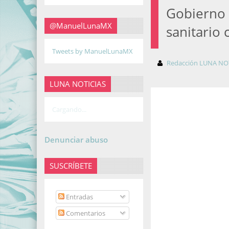
Gobierno 
@ManuelLunaMX
sanitario
Tweets by ManuelLunaMX
Redacción LUNA NO
LUNA NOTICIAS
Cargando...
Denunciar abuso
SUSCRÍBETE
Entradas
Comentarios