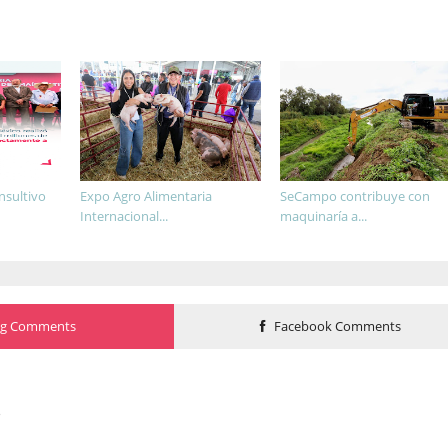
nsultivo
Expo Agro Alimentaria
SeCampo contribuye con
Internacional...
maquinaría a...
og Comments
Facebook Comments
o