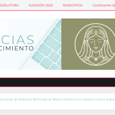
LEGISLATURA
SUCESIÓN 2024
MUNICIPIOS
Condiciones de
Sind
Secampo
Gobierno del Estado de México instala cerco sanitario contra el gu