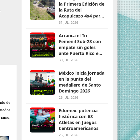
la Primera Edición de
L
la Ruta del
Acapulcazo 4x4 para
parejas
31 JUL. 2026
Arranca el Tri
Femenil Sub-23 con
empate sin goles
ante Puerto Rico en
Santo Domingo 2026
30 JUL. 2026
México inicia jornada
en la punta del
medallero de Santo
Domingo 2026
26 JUL. 2026
tado de
utados
Edomex: potencia
histórica con 68
 ramo,
Atletas en Juegos
Centroamericanos
25 JUL. 2026