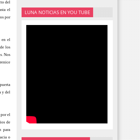
to del
sta el
LUNA NOTICIAS EN YOU TUBE
os por
 en el
de los
os. Nos
erenice
puerta
a y del
 por el
rios de
n para
macia o