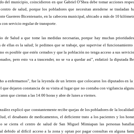
do del municipio, coincidieron en que Gabriel O’Shea debe tomar acciones respec
 centro de salud, porque los pobladores que necesitan atenderse se trasladan ha
nte Guerrero Bicentenario, en la cabecera municipal, ubicado a más de 10 kilómetr
con servicio regular de transporte.
rio de Salud a que tome las medidas necesarias, porque hay muchas prioridades
de ellas es la salud; le pedimos que se trabaje, que supervise el funcionamiento 
no es posible que estén cerrados y que la población no tenga acceso a sus servici
nados, pero esto va a trascender, no se va a quedar así”, enfatizó la diputada B
o a enfermarnos”, fue la leyenda de un letrero que colocaron los diputados en la 
el que dejaron constancia de su visita al lugar que no contaba con vigilancia algun
caron que cierran a las 14:00 horas y abre de lunes a viernes.
nzález explicó que constantemente recibe quejas de los pobladores de la localidad
alud, el desabasto de medicamentos, el deficiente trato a los pacientes y los hora
o se cierra el centro de salud de San Miguel Mimiapan las personas batalla
tal debido al difícil acceso a la zona y optan por pagar consultas en alguna far