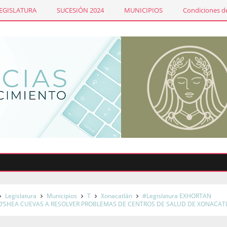
LEGISLATURA
SUCESIÓN 2024
MUNICIPIOS
Condiciones de
Sind
Legislatura
Municipios
T
Xonacatlán
#Legislatura EXHORTAN
O’SHEA CUEVAS A RESOLVER PROBLEMAS DE CENTROS DE SALUD DE XONACAT