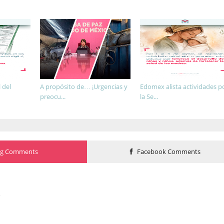
 del
A propósito de… ¡Urgencias y
Edomex alista actividades p
preocu...
la Se...
og Comments
Facebook Comments
o