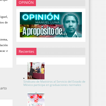
OPINIÓN
iguel,
ios de
terna,
lación
acac e
Recientes
Sindicato de Maestros al Servicio del Estado de
México participa en graduaciones normales
arto