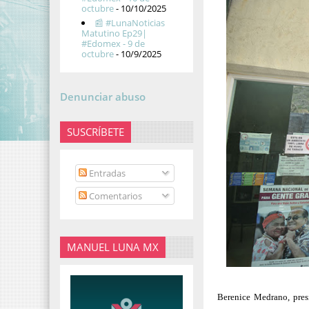
octubre
- 10/10/2025
📰 #LunaNoticias
Matutino Ep29|
#Edomex - 9 de
octubre
- 10/9/2025
Denunciar abuso
SUSCRÍBETE
Entradas
Comentarios
MANUEL LUNA MX
Berenice Medrano, presi