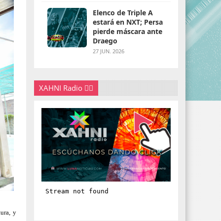
Elenco de Triple A
estará en NXT; Persa
pierde máscara ante
Draego
27 JUN. 2026
XAHNI Radio 👇🏽
ura, y