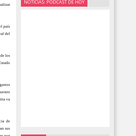
NOTICIAS: PODCAST DE HOY
nalizar
l país
eal del
 de los
 Estado
 gastos
uestro
ita va
cia de
jan sus
tas que