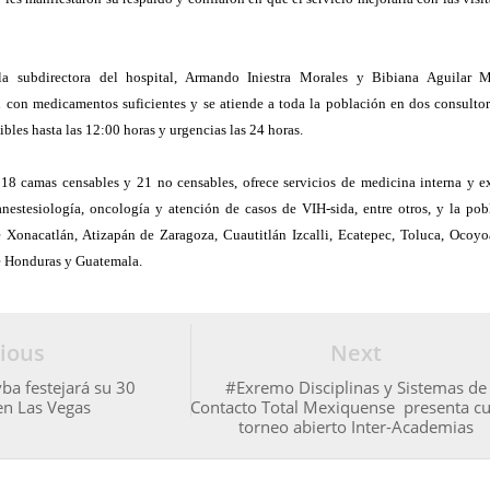
la subdirectora del hospital, Armando Iniestra Morales y Bibiana Aguilar M
 con medicamentos suficientes y se atiende a toda la población en dos consultor
bles hasta las 12:00 horas y urgencias las 24 horas.
 18 camas censables y 21 no censables, ofrece servicios de medicina interna y ex
 anestesiología, oncología y atención de casos de VIH-sida, entre otros, y la pob
 Xonacatlán, Atizapán de Zaragoza, Cuautitlán Izcalli, Ecatepec, Toluca, Ocoyo
e Honduras y Guatemala.
ious
Next
ba festejará su 30
#Exremo Disciplinas y Sistemas de
en Las Vegas
Contacto Total Mexiquense presenta cu
torneo abierto Inter-Academias