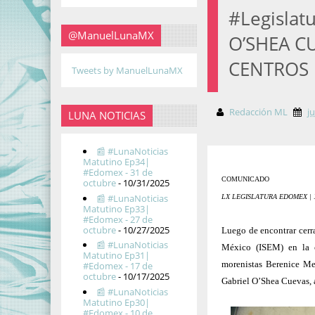
#Legisla
@ManuelLunaMX
O’SHEA C
CENTROS 
Tweets by ManuelLunaMX
Redacción ML
j
LUNA NOTICIAS
📰 #LunaNoticias
Matutino Ep34|
#Edomex - 31 de
COMUNICADO
octubre
- 10/31/2025
📰 #LunaNoticias
LX LEGISLATURA EDOMEX | 1
Matutino Ep33|
#Edomex - 27 de
octubre
- 10/27/2025
Luego de encontrar cerra
📰 #LunaNoticias
México (ISEM) en la 
Matutino Ep31|
morenistas Berenice Me
#Edomex - 17 de
octubre
- 10/17/2025
Gabriel O’Shea Cuevas, a
📰 #LunaNoticias
Matutino Ep30|
#Edomex - 10 de