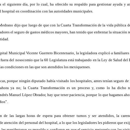
a el siguiente día, por lo cual, ha ofrecido su respaldo para gestionar ayuda y a
l hospital en coordinación con las autoridades municipales.
 Medrano dijo que luego de que con la Cuarta Transformación de la vida pública de
sladores el seguro de gastos médicos mayores, han tenido que enfrentar la situación r
tidad.
spital Municipal Vicente Guerrero Bicentenario, la legisladora explicó a familiares
fuera del nosocomio que la 60 Legislatura está trabajando en la Ley de Salud del
las condiciones en las que son atendidos los mexiquenses.
ricas, porque ningún diputado había visitado los hospitales, antes tenían seguro de
ahora ya no; la Cuarta Transformación es un proceso y, como lo ha dicho n
ndrés Manuel López Obrador, hay que tener paciencia, porque lo que hagamos ahor
años”.
n de las largas horas de espera para obtener turnos y ser atendidos, la caren
e atención del personal del hospital, a lo que los legisladores les pidieron que exi
les manifestaron su respaldo y confiaron en que el servicio mejoraría con las visi