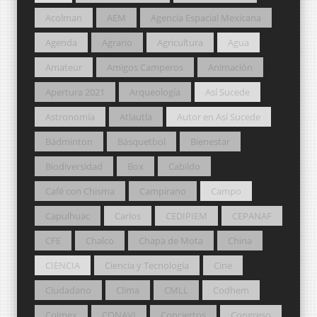
Acolman
AEM
Agencia Espacial Mexicana
Agenda
Agrario
Agricultura
Agua
Amateur
Amigos Camperos
Animación
Apertura 2021
Arqueología
Así Sucede
Astronomía
Atlautla
Autor en Así Sucede
Bádminton
Básquetbol
Bienestar
Biodiversidad
Box
Cabildo
Café con Chisma
Campirano
Campo
Capulhuac
Carlos
CEDIPIEM
CEPANAF
CFE
Chalco
Chapa de Mota
China
CIENCIA
Ciencia y Tecnología
Cine
Ciudadano
Clima
CMLL
Codhem
Colmex
CONAVI
Conciertos
Congreso