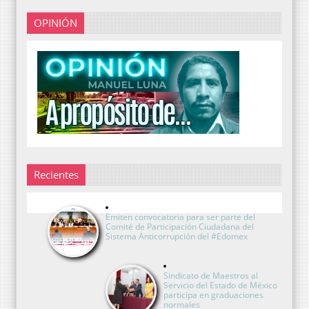
OPINIÓN
Recientes
Emiten convocatoria para ser parte del
Comité de Participación Ciudadana del
Sistema Anticorrupción del #Edomex
Sindicato de Maestros al
Servicio del Estado de México
participa en graduaciones
normales