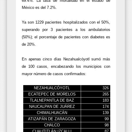
69.4%. La tasa de mortalidad en el estado de
México es del 7.2%.
Ya son 1229 pacientes hospitalizados con el 50%,
superando por 3 pacientes a los ambulatorios
(50%); el porcentaje de pacientes con diabetes es
de 20%.
En apenas cinco días Nezahualcóyotl sumó más
de 100 casos, encabezando los municipios con
mayor número de casos confirmados:
NEZAHUALCÓYOTL
326
ECATEPEC DE MORELOS
265
TLALNEPANTLA DE BAZ
183
NAUCALPAN DE JUÁREZ
174
CHIMALHUACÁN
139
ATIZAPÁN DE ZARAGOZA
99
CHALCO
98
CUAUTITLÁN IZCALLI
87