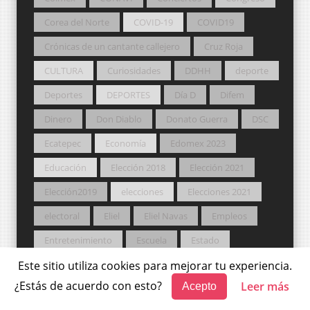
Corea del Norte
COVID-19
COVID19
Crónicas de un cantante callejero
Cruz Roja
CULTURA
Curiosidades
DDHH
deporte
Deportes
DEPORTES
Día D
Difem
Dinero
Don Diablo
Donato Guerra
DSC
Ecatepec
Economía
Edomex 2023
Educación
Elección 2018
Elección 2021
Elección2019
elecciones
Elecciones 2021
electoral
Eliel
Eliel Navas
Empleos
Entretenimiento
Escuela
Estado
Este sitio utiliza cookies para mejorar tu experiencia.
Estados Unidos
Estat
Estatal
ESTATAL
¿Estás de acuerdo con esto?
Leer más
Acepto
Festival
FGJEM
Fútbol