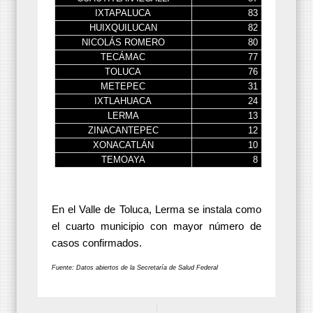
IXTAPALUCA
83
HUIXQUILUCAN
82
NICOLÁS ROMERO
80
TECÁMAC
77
TOLUCA
76
METEPEC
31
IXTLAHUACA
24
LERMA
13
ZINACANTEPEC
12
XONACATLÁN
10
TEMOAYA
8
En el Valle de Toluca, Lerma se instala como
el cuarto municipio con mayor número de
casos confirmados.
Fuente: Datos abiertos de la Secretaría de Salud Federal