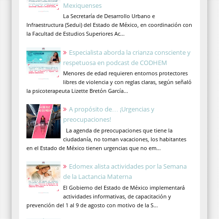
Mexiquenses
La Secretaría de Desarrollo Urbano e
Infraestructura (Sedui) del Estado de México, en coordinación con
la Facultad de Estudios Superiores Ac...
Especialista aborda la crianza consciente y
respetuosa en podcast de CODHEM
Menores de edad requieren entornos protectores
libres de violencia y con reglas claras, según señaló
la psicoterapeuta Lizette Bretón García...
A propósito de… ¡Urgencias y
preocupaciones!
La agenda de preocupaciones que tiene la
ciudadanía, no toman vacaciones, los habitantes
en el Estado de México tienen urgencias que no em...
Edomex alista actividades por la Semana
de la Lactancia Materna
El Gobierno del Estado de México implementará
actividades informativas, de capacitación y
prevención del 1 al 9 de agosto con motivo de la S...