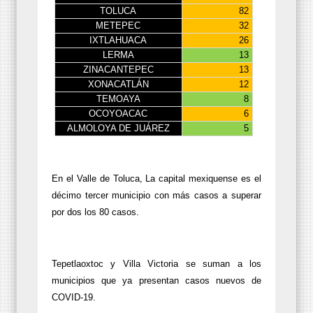
TOLUCA
82
METEPEC
32
IXTLAHUACA
26
LERMA
13
ZINACANTEPEC
13
XONACATLÁN
12
TEMOAYA
8
OCOYOACAC
6
ALMOLOYA DE JUÁREZ
5
En el Valle de Toluca, La capital mexiquense es el
décimo tercer municipio con más casos a superar
por dos los 80 casos.
Tepetlaoxtoc y Villa Victoria se suman a los
municipios que ya presentan casos nuevos de
COVID-19.