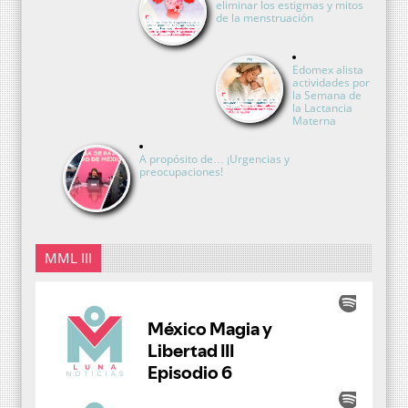
eliminar los estigmas y mitos
de la menstruación
Edomex alista
actividades por
la Semana de
la Lactancia
Materna
A propósito de… ¡Urgencias y
preocupaciones!
MML III