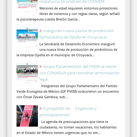
respetuosa en podcast de CODHEM
Menores de edad requieren entornos protectores
libres de violencia y con reglas claras, según señaló
la psicoterapeuta Lizette Bretón García...
Inauguran nueva planta de producción
farmacéutica de Opella en Ocoyoacac
La Secretaría de Desarrollo Económico inauguró
una nueva línea de producción de probióticos de
la empresa Opella en el municipio de Ocoyoaca...
Grupo Parlamentario del PVEM se reúne
con CONAGUA para coordinar armonización
legal
Integrantes del Grupo Parlamentario del Partido
Verde Ecologista de México (GP PVEM) sostuvieron un encuentro
con Óscar Zavala Gamboa, sub...
A propósito de… ¡Urgencias y
preocupaciones!
La agenda de preocupaciones que tiene la
ciudadanía, no toman vacaciones, los habitantes
en el Estado de México tienen urgencias que no em...