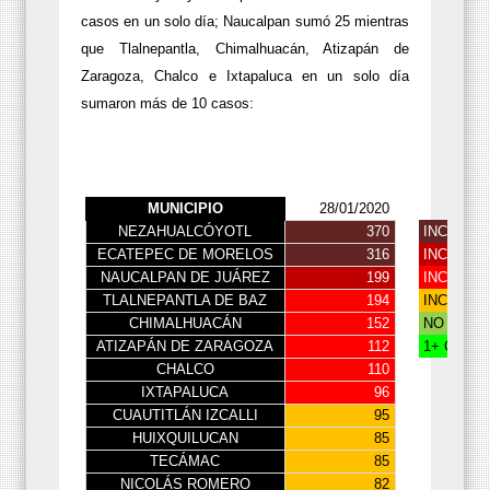
casos en un solo día; Naucalpan sumó 25 mientras
que Tlalnepantla, Chimalhuacán, Atizapán de
Zaragoza, Chalco e Ixtapaluca en un solo día
sumaron más de 10 casos:
MUNICIPIO
28/01/2020
NEZAHUALCÓYOTL
370
INCREME
ECATEPEC DE MORELOS
316
INCREME
NAUCALPAN DE JUÁREZ
199
INCREME
TLALNEPANTLA DE BAZ
194
INCEMEN
CHIMALHUACÁN
152
NO PRES
ATIZAPÁN DE ZARAGOZA
112
1+ CASO
CHALCO
110
IXTAPALUCA
96
CUAUTITLÁN IZCALLI
95
HUIXQUILUCAN
85
TECÁMAC
85
NICOLÁS ROMERO
82