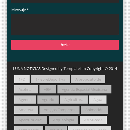
Mensaje
*
LUNA NOTICIAS Designed by
Templateism
Copyright © 2014
1FD
1FiebreDeportiva
A propósito de
Acolman
AEM
Agencia Espacial Mexicana
Agenda
Agrario
Agricultura
Agua
Amateur
Amigos Camperos
Animación
Apertura 2021
Arqueología
Así Sucede
Astronomía
Atlautla
Autor en Así Sucede