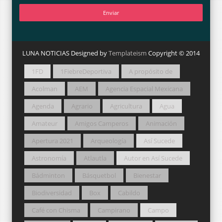
LUNA NOTICIAS Designed by
Templateism
Copyright © 2014
1FD
1FiebreDeportiva
A propósito de
Acolman
AEM
Agencia Espacial Mexicana
Agenda
Agrario
Agricultura
Agua
Amateur
Amigos Camperos
Animación
Apertura 2021
Arqueología
Así Sucede
Astronomía
Atlautla
Autor en Así Sucede
Bádminton
Básquetbol
Bienestar
Biodiversidad
Box
Cabildo
Café con Chisma
Campirano
Campo