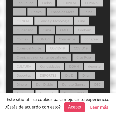
Capulhuac
Carlos
CEDIPIEM
CEPANAF
CFE
Chalco
Chapa de Mota
China
CIENCIA
Ciencia y Tecnología
Cine
Ciudadano
Clima
CMLL
Codhem
Colmex
CONAVI
Conciertos
Congreso
Corea del Norte
COVID-19
COVID19
Crónicas de un cantante callejero
Cruz Roja
CULTURA
Curiosidades
DDHH
deporte
Deportes
DEPORTES
Día D
Difem
Dinero
Don Diablo
Donato Guerra
DSC
Ecatepec
Economía
Edomex 2023
Este sitio utiliza cookies para mejorar tu experiencia.
Educación
Elección 2018
Elección 2021
¿Estás de acuerdo con esto?
Leer más
Acepto
Elección2019
elecciones
Elecciones 2021