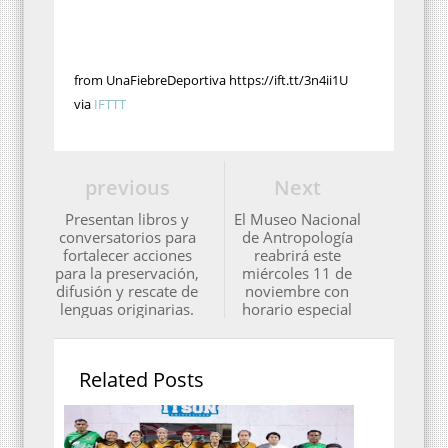
from UnaFiebreDeportiva https://ift.tt/3n4ii1U
via
IFTTT
previous
Next
Presentan libros y
El Museo Nacional
conversatorios para
de Antropología
fortalecer acciones
reabrirá este
para la preservación,
miércoles 11 de
difusión y rescate de
noviembre con
lenguas originarias.
horario especial
Related Posts