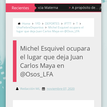
ana de la Lactancia Materna
Recientes
A propósito de… ¡Urgencias y 
os estigmas y mitos de la menstruación
Home
1FD
DEPORTES
IFTTT
T
UnaFiebreDeportiva
Michel Esquivel ocupara el
lugar que deja Juan Carlos Maya en @Osos_LFA
Michel Esquivel ocupara
el lugar que deja Juan
Carlos Maya en
@Osos_LFA
Redacción ML
noviembre 07, 2020