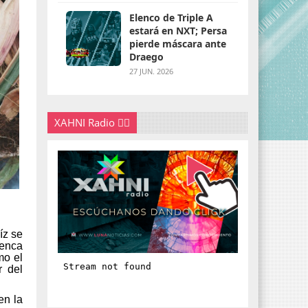
Elenco de Triple A
estará en NXT; Persa
pierde máscara ante
Draego
27 JUN. 2026
XAHNI Radio 👇🏽
íz se
uenca
mo el
r del
en la