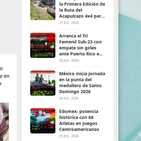
la Primera Edición de
la Ruta del
Acapulcazo 4x4 para
parejas
31 JUL. 2026
Arranca el Tri
Femenil Sub-23 con
empate sin goles
ante Puerto Rico en
Santo Domingo 2026
30 JUL. 2026
mo
México inicia jornada
ar en
en la punta del
e
medallero de Santo
Domingo 2026
26 JUL. 2026
Edomex: potencia
histórica con 68
Atletas en Juegos
Centroamericanos
25 JUL. 2026