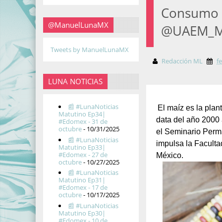
Consumo d
@ManuelLunaMX
@UAEM_
Tweets by ManuelLunaMX
Redacción ML
f
LUNA NOTICIAS
📰 #LunaNoticias
El maíz es la pla
Matutino Ep34|
data del año 2000 
#Edomex - 31 de
octubre
- 10/31/2025
el Seminario Perma
📰 #LunaNoticias
impulsa la Facult
Matutino Ep33|
#Edomex - 27 de
México.
octubre
- 10/27/2025
📰 #LunaNoticias
Matutino Ep31|
#Edomex - 17 de
octubre
- 10/17/2025
📰 #LunaNoticias
Matutino Ep30|
#Edomex - 10 de