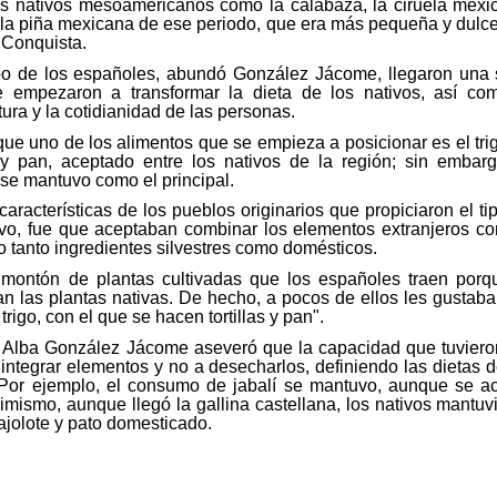
os nativos mesoamericanos como la calabaza, la ciruela mexi
 y la piña mexicana de ese periodo, que era más pequeña y dulc
a Conquista.
bo de los españoles, abundó González Jácome, llegaron una 
 empezaron a transformar la dieta de los nativos, así co
tura y la cotidianidad de las personas.
que uno de los alimentos que se empieza a posicionar es el tri
s y pan, aceptado entre los nativos de la región; sin embarg
se mantuvo como el principal.
aracterísticas de los pueblos originarios que propiciaron el ti
tuvo, fue que aceptaban combinar los elementos extranjeros co
 tanto ingredientes silvestres como domésticos.
montón de plantas cultivadas que los españoles traen porq
an las plantas nativas. De hecho, a pocos de ellos les gustaba
n trigo, con el que se hacen tortillas y pan".
 Alba González Jácome aseveró que la capacidad que tuviero
a integrar elementos y no a desecharlos, definiendo las dietas d
Por ejemplo, el consumo de jabalí se mantuvo, aunque se a
imismo, aunque llegó la gallina castellana, los nativos mantuv
jolote y pato domesticado.