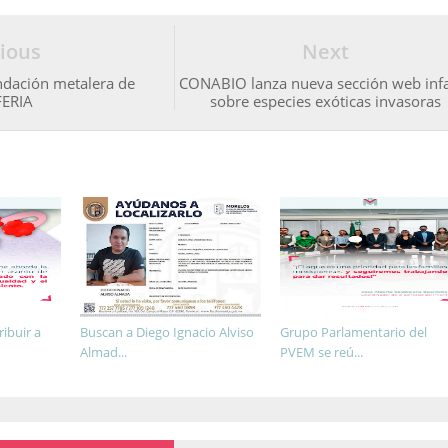
ious
Next
dación metalera de
CONABIO lanza nueva sección web infa
FERIA
sobre especies exóticas invasoras
ibuir a
Buscan a Diego Ignacio Alviso
Grupo Parlamentario del
Almad...
PVEM se reú...