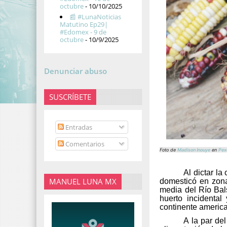
octubre
- 10/10/2025
📰 #LunaNoticias
Matutino Ep29|
#Edomex - 9 de
octubre
- 10/9/2025
Denunciar abuso
SUSCRÍBETE
Entradas
Comentarios
Foto de
Madison Inouye
en
Pex
Al dictar la
MANUEL LUNA MX
domesticó en zona
media del Río Bal
huerto incidental
continente americ
A la par de