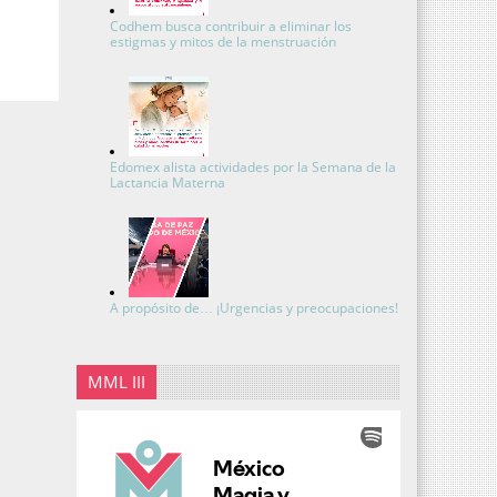
Codhem busca contribuir a eliminar los
estigmas y mitos de la menstruación
Edomex alista actividades por la Semana de la
Lactancia Materna
A propósito de… ¡Urgencias y preocupaciones!
MML III