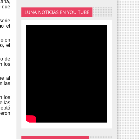
cana,
e que
LUNA NOTICIAS EN YOU TUBE
serie
mo el
go en
o, el
po de
n los
ue al
n las
n los
e las
ceptó
ieron