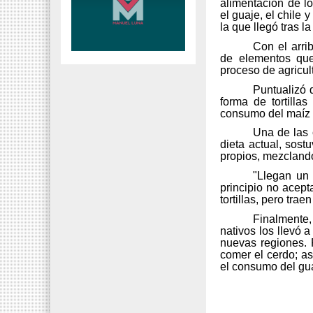
alimentación de l
el guaje, el chile
la que llegó tras l
Con el arri
de elementos que
proceso de agricul
Puntualizó 
forma de tortilla
consumo del maíz 
Una de las c
dieta actual, sos
propios, mezclando
"Llegan un 
principio no acept
tortillas, pero trae
Finalmente,
nativos los llevó 
nuevas regiones. 
comer el cerdo; as
el consumo del gua