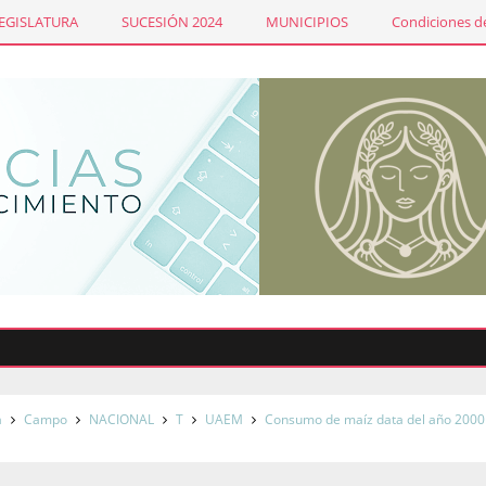
LEGISLATURA
SUCESIÓN 2024
MUNICIPIOS
Condiciones de
Si
a
Campo
NACIONAL
T
UAEM
Consumo de maíz data del año 2000 