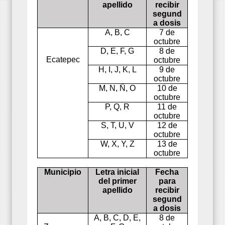
apellido
recibir
segund
a dosis
A, B, C
7 de
octubre
D, E, F, G
8 de
Ecatepec
octubre
H, I, J, K, L
9 de
octubre
M, N, Ñ, O
10 de
octubre
P, Q, R
11 de
octubre
S, T, U, V
12 de
octubre
W, X, Y, Z
13 de
octubre
Muni
cipio
Letra inicial
Fecha
del primer
para
apellido
recibir
segund
a dosis
A, B, C, D, E,
8 de