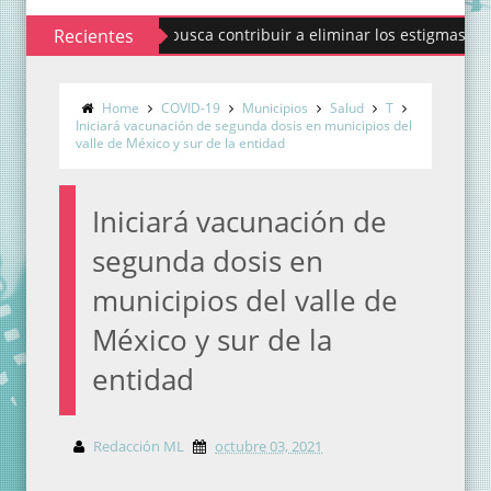
Codhem busca contribuir a eliminar los estigmas y mitos de
Recientes
Home
COVID-19
Municipios
Salud
T
Iniciará vacunación de segunda dosis en municipios del
valle de México y sur de la entidad
Iniciará vacunación de
segunda dosis en
municipios del valle de
México y sur de la
entidad
Redacción ML
octubre 03, 2021