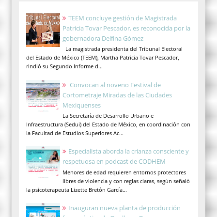
TEEM concluye gestión de Magistrada
Patricia Tovar Pescador, es reconocida por la
gobernadora Delfina Gómez
La magistrada presidenta del Tribunal Electoral
del Estado de México (TEEM), Martha Patricia Tovar Pescador,
rindió su Segundo Informe d...
Convocan al noveno Festival de
Cortometraje Miradas de las Ciudades
Mexiquenses
La Secretaría de Desarrollo Urbano e
Infraestructura (Sedui) del Estado de México, en coordinación con
la Facultad de Estudios Superiores Ac...
Especialista aborda la crianza consciente y
respetuosa en podcast de CODHEM
Menores de edad requieren entornos protectores
libres de violencia y con reglas claras, según señaló
la psicoterapeuta Lizette Bretón García...
Inauguran nueva planta de producción