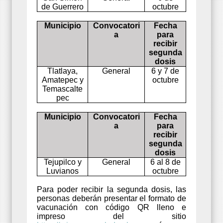
de Guerrero
octubre
Municipio
Convocatori
Fecha
a
para
recibir
segunda
dosis
Tlatlaya,
General
6 y 7 de
Amatepec y
octubre
Temascalte
pec
Municipio
Convocatori
Fecha
a
para
recibir
segunda
dosis
Tejupilco y
General
6 al 8 de
Luvianos
octubre
Para poder recibir la segunda dosis, las
personas deberán presentar el formato de
vacunación con código QR lleno e
impreso del sitio