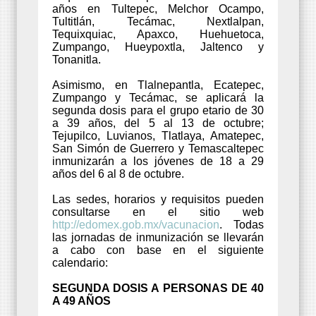
años en Tultepec, Melchor Ocampo,
Tultitlán, Tecámac, Nextlalpan,
Tequixquiac, Apaxco, Huehuetoca,
Zumpango, Hueypoxtla, Jaltenco y
Tonanitla.
Asimismo, en Tlalnepantla, Ecatepec,
Zumpango y Tecámac, se aplicará la
segunda dosis para el grupo etario de 30
a 39 años, del 5 al 13 de octubre;
Tejupilco, Luvianos, Tlatlaya, Amatepec,
San Simón de Guerrero y Temascaltepec
inmunizarán a los jóvenes de 18 a 29
años del 6 al 8 de octubre.
Las sedes, horarios y requisitos pueden
consultarse en el sitio web
http://edomex.gob.mx/vacunacion
. Todas
las jornadas de inmunización se llevarán
a cabo con base en el siguiente
calendario:
SEGUNDA DOSIS A PERSONAS DE 40
A 49 AÑOS