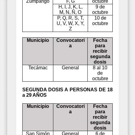
Zumpango
F, G
octubre
H, I, J, K, L,
9 de
M, N, Ñ, O
octubre
P, Q, R, S, T,
10 de
U, V, W, X, Y,
octubre
Z
Municipio
Convocatori
Fecha
a
para
recibir
segunda
dosis
Tecámac
General
8 al 10
de
octubre
SEGUNDA DOSIS A PERSONAS DE 18
a 29 AÑOS
Municipio
Convocatori
Fecha
a
para
recibir
segunda
dosis
San Simón
General
6 de