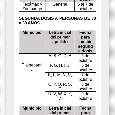
Tecámac y
General
5 al 7 de
Zumpango
octubre
SEGUNDA DOSIS A PERSONAS DE 30
a 39 AÑOS
Municipio
Letra inicial
Fecha
del primer
para
apellido
recibir
segund
a dosis
A, B, C, D, E
5 de
octubre
Tlalnepantl
F, G, H, I, J,
6 de
a
octubre
K, L, M, N, Ñ,
7 de
octubre
O, P, Q, R, S,
8 de
T
octubre
U, V, W, X, Y,
9 de
Z
octubre
Municipio
Letra inicial
Fecha
del primer
para