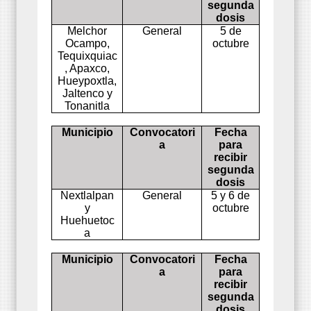
segunda
dosis
Melchor
General
5 de
Ocampo,
octubre
Tequixquiac
, Apaxco,
Hueypoxtla,
Jaltenco y
Tonanitla
Municipio
Convocatori
Fecha
a
para
recibir
segunda
dosis
Nextlalpan
General
5 y 6 de
y
octubre
Huehuetoc
a
Municipio
Convocatori
Fecha
a
para
recibir
segunda
dosis