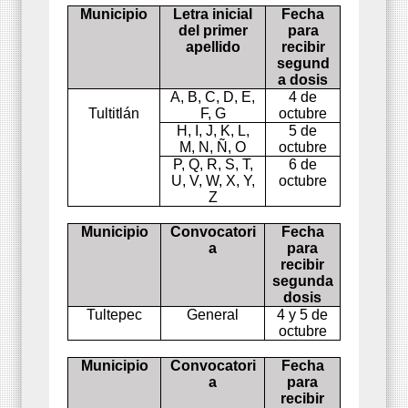
Municipio
Letra inicial
Fecha
del primer
para
apellido
recibir
segund
a dosis
A, B, C, D, E,
4 de
Tultitlán
F, G
octubre
H, I, J, K, L,
5 de
M, N, Ñ, O
octubre
P, Q, R, S, T,
6 de
U, V, W, X, Y,
octubre
Z
Municipio
Convocatori
Fecha
a
para
recibir
segunda
dosis
Tultepec
General
4 y 5 de
octubre
Municipio
Convocatori
Fecha
a
para
recibir