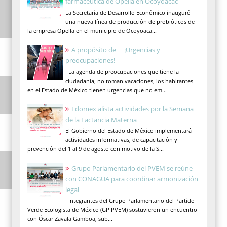
farmacéutica de Opella en Ocoyoacac
La Secretaría de Desarrollo Económico inauguró
una nueva línea de producción de probióticos de
la empresa Opella en el municipio de Ocoyoaca...
A propósito de… ¡Urgencias y
preocupaciones!
La agenda de preocupaciones que tiene la
ciudadanía, no toman vacaciones, los habitantes
en el Estado de México tienen urgencias que no em...
Edomex alista actividades por la Semana
de la Lactancia Materna
El Gobierno del Estado de México implementará
actividades informativas, de capacitación y
prevención del 1 al 9 de agosto con motivo de la S...
Grupo Parlamentario del PVEM se reúne
con CONAGUA para coordinar armonización
legal
Integrantes del Grupo Parlamentario del Partido
Verde Ecologista de México (GP PVEM) sostuvieron un encuentro
con Óscar Zavala Gamboa, sub...