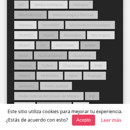
MC
Medio Ambiente
Metepec
Mexicaltzingo
México magia y libertad
morena
Movilidad
Movimiento Ciudadano
MUNDO
munic
Municipio
Municipios
MUSIC
NA
NACIONAL
NAEM
NASA
Nueva Alianza
Ocoyoacac
Ocuilan
Osfem
Otzolotepec
PAN
PEMEX
PERIFERIA
PJEM
Podcast
podcasts
Poder Judicial
Poder Judicial del Estado de México
Pol
Política
Potros Salvajes
PRD
Este sitio utiliza cookies para mejorar tu experiencia.
Premio Nobel
PRI
Probosque
¿Estás de acuerdo con esto?
Leer más
Acepto
Procuraduría Agraria
PT
Pueblos Originarios