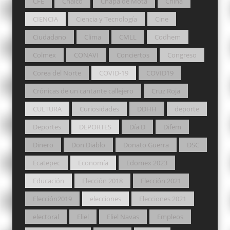
CFE
Chalco
Chapa de Mota
China
CIENCIA
Ciencia y Tecnología
Cine
Ciudadano
Clima
CMLL
Codhem
Colmex
CONAVI
Conciertos
Congreso
Corea del Norte
COVID-19
COVID19
Crónicas de un cantante callejero
Cruz Roja
CULTURA
Curiosidades
DDHH
deporte
Deportes
DEPORTES
Día D
Difem
Dinero
Don Diablo
Donato Guerra
DSC
Ecatepec
Economía
Edomex 2023
Educación
Elección 2018
Elección 2021
Elección2019
elecciones
Elecciones 2021
electoral
Eliel
Eliel Navas
Empleos