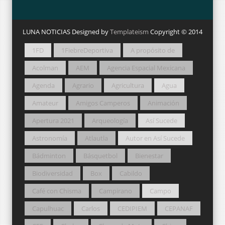
LUNA NOTICIAS Designed by
Templateism
Copyright © 2014
1FD
1FiebreDeportiva
A propósito de
Acolman
AEM
Agencia Espacial Mexicana
Agenda
Agrario
Agricultura
Agua
Amateur
Amigos Camperos
Animación
Apertura 2021
Arqueología
Así Sucede
Astronomía
Atlautla
Autor en Así Sucede
Bádminton
Básquetbol
Bienestar
Biodiversidad
Box
Cabildo
Café con Chisma
Campirano
Campo
Capulhuac
Carlos
CEDIPIEM
CEPANAF