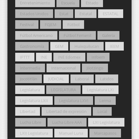
Entretenimiento
Escuela
Estado
Estados Unidos
Estat
Estatal
ESTATAL
Festival
FGJEM
Fútbol
Fútbol Americano
Fútbol Femenil
Galería
Gastronomía
GEM
Huixquilucan
IEEM
IFTTT
INE
INE Edomex
Infoem
Intermedia
Internacional
Jilotzingo
Jocotitlán
JUDICIAL
Laboral
Latidos
Legislatura
LEGISLATURA
Legislatura LXI
Legislatura LXII
Legislatura LXVI
Lerma
Libertad
Libertad de expresión
Local
Lucha Libre
Lucha Libre AAA
LXI Legislatura
LXII Legislatura
Manuel Luna
Marcapasos