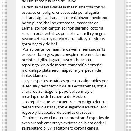
de Omilteme y la rana de Tláloc.
La familia de las aves es la más numerosa con 14
especies en peligro, encabezada por el águila
solitaria, águila tirana, pato real, pinzón mexicano,
hormiguero cholino escamoso, mascarita del
Lerma, gorrión cantor, gorrión serrano, cotorra
serrana occidental, las polluelas amarilla y negra,
rascón azteca, reyezuelo matraquita y los vireos
gorra negra y de bell.
Por su parte, los mamíferos ven amenazadas 12
especies: lobo gris, puercoespín norteamericano,
ocelote, tigrillo, jaguar, tuza michoacana,
teporingo, viejo de monte, tamandúa norteño,
murciélago platanero, mapache, y el pecarí de
labios blancos.
Hay 3 especies acuáticas que son vulnerables por
la sequía y destrucción de sus ecosistemas, son el
charal de Santiago, el pupo del Lerma y el
mexclapique de la cuenca de México.
Los reptiles que se encuentran en peligro dentro
del territorio estatal, son el lagarto alicante cuello
rugoso y la cascabel de bandas cruzadas.
Finalmente, en el mapa se muestran 5 especies de
aves probablemente ya extintas en la entidad: el
garrapatero pijuy, zacatonero corona canela,