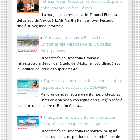
Patricia Tovar Pescador, es reconocida por la
gobernadora Delfina Gómez
La magistrada presidenta del Tribunal Electoral
del Estado de México (TEEM), Martha Patricia Tovar Pescador,
rindió su Segundo Informe d...
Convocan al noveno Festival de
Cortometraje Miradas de las Ciudades
Mexiquenses
La Secretaría de Desarrollo Urbano e
Infraestructura (Sedui) del Estado de México, en coordinación con
la Facultad de Estudios Superiores Ac...
Especialista aborda la crianza consciente y
respetuosa en podcast de CODHEM
Menores de edad requieren entornos protectores
libres de violencia y con reglas claras, según señaló
la psicoterapeuta Lizette Bretón García...
Inauguran nueva planta de producción
farmacéutica de Opella en Ocoyoacac
La Secretaría de Desarrollo Económico inauguró
una nueva línea de producción de probióticos de