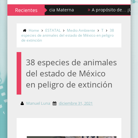
ana de la Lactancia Materna
Recientes
A propósito de… ¡Urgencias y 
Home
ESTATAL
Medio Ambiente
T
38
especies de animales del estado de México en peligro
de extinción
38 especies de animales
del estado de México
en peligro de extinción
Manuel Luna
diciembre 31, 2021