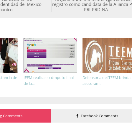
 identidad del México
registro como candidata de la Alianza 
pánico
PRI-PRD-NA
stancia de
IEEM realiza el cómputo final
Defensoría del TEEM brinda
de la...
asesoram...
og Comments
Facebook Comments