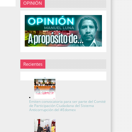
OPINIÓN
Recientes
Emiten convocatoria para ser parte del Comité
de Participación Ciudadana del Sistema
Anticorrupción del #Edomex