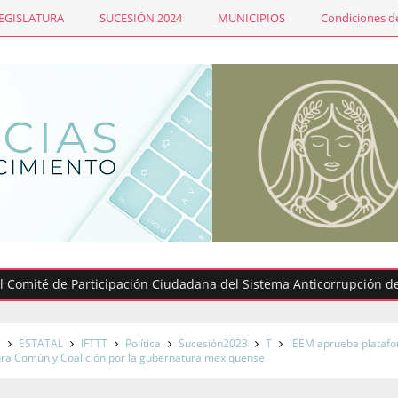
LEGISLATURA
SUCESIÓN 2024
MUNICIPIOS
Condiciones de
té de Participación Ciudadana del Sistema Anticorrupción del #Ed
e
ESTATAL
IFTTT
Política
Sucesión2023
T
IEEM aprueba plataf
ura Común y Coalición por la gubernatura mexiquense