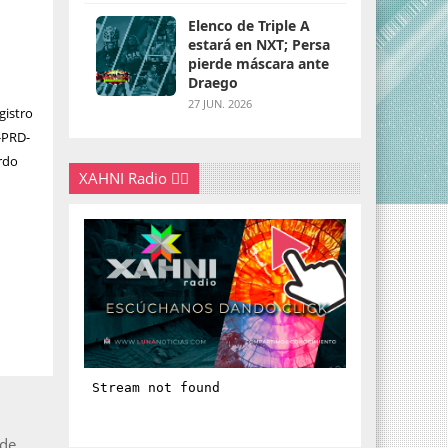
Elenco de Triple A
estará en NXT; Persa
pierde máscara ante
Draego
27 JUN. 2026
gistro
-PRD-
erdo
XAHNI Radio 👇🏽
 de