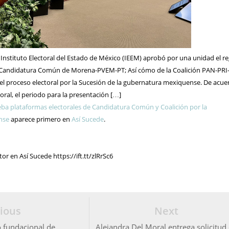
 Instituto Electoral del Estado de México (IEEM) aprobó por una unidad el re
e Candidatura Común de Morena-PVEM-PT; Así cómo de la Coalición PAN-PRI
 el proceso electoral por la Sucesión de la gubernatura mexiquense. De acu
toral, el periodo para la presentación […]
ba plataformas electorales de Candidatura Común y Coalición por la
nse
aparece primero en
Así Sucede
.
r en Así Sucede https://ift.tt/zlRrSc6
ious
Next
o fundacional de
Alejandra Del Moral entrega solicitud