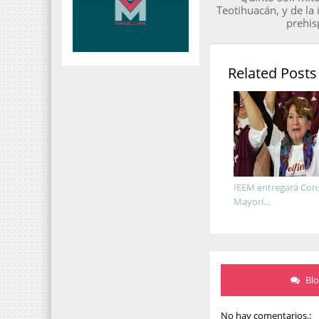
Teotihuacán, y de la
prehis
Related Posts
IEEM entregará Con
Mayorí...
Bl
No hay comentarios.: