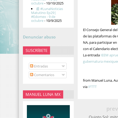
octubre
- 10/10/2025
📰 #LunaNoticias
Matutino Ep29|
#Edomex - 9 de
octubre
- 10/9/2025
El Consejo General del
de las plataformas d
Denunciar abuso
NA, para participar en
con el Calendario elec
SUSCRÍBETE
La entrada
IEEM aprue
gubernatura mexique
Entradas
Comentarios
from Manuel Luna, Auto
via
IFTTT
MANUEL LUNA MX
prev
Quinto Sol: mit