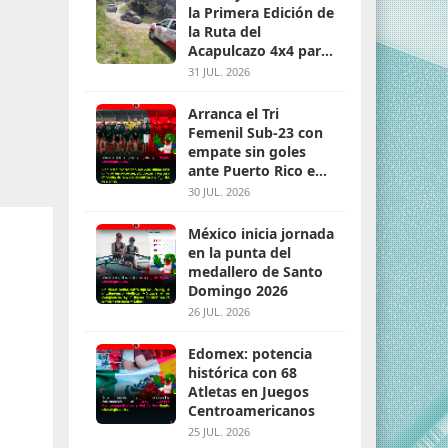
la Primera Edición de
la Ruta del
Acapulcazo 4x4 para
parejas
31 JUL. 2026
Arranca el Tri
Femenil Sub-23 con
empate sin goles
ante Puerto Rico en
Santo Domingo 2026
30 JUL. 2026
México inicia jornada
en la punta del
medallero de Santo
Domingo 2026
26 JUL. 2026
Edomex: potencia
histórica con 68
Atletas en Juegos
Centroamericanos
25 JUL. 2026