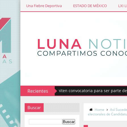
Una Fiebre Deportiva
ESTADO DE MÉXICO
LXI 
Recientes
Emiten convocatoria para ser parte del Comi
Buscar
Home
Así Suced
electorales de Candidat