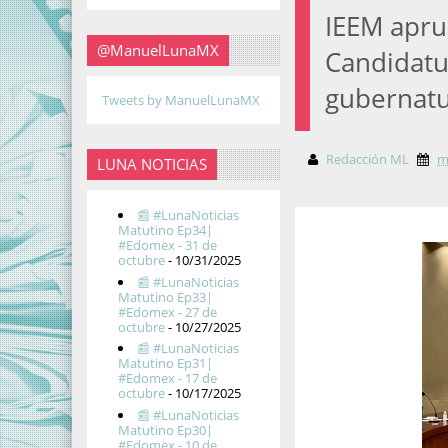
IEEM apru
@ManuelLunaMX
Candidatu
gubernat
Tweets by ManuelLunaMX
Redacción ML
m
LUNA NOTICIAS
📰 #LunaNoticias
Matutino Ep34|
#Edomex - 31 de
octubre
- 10/31/2025
📰 #LunaNoticias
Matutino Ep33|
#Edomex - 27 de
octubre
- 10/27/2025
📰 #LunaNoticias
Matutino Ep31|
#Edomex - 17 de
octubre
- 10/17/2025
📰 #LunaNoticias
Matutino Ep30|
#Edomex - 10 de