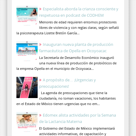
Especialista aborda la crianza consciente y
respetuosa en podcast de CODHEM
Menores de edad requieren entornos protectores
libres de violencia y con reglas claras, según señaló
la psicoterapeuta Lizette Bretón García...
Inauguran nueva planta de producción
farmacéutica de Opella en Ocoyoacac
La Secretaría de Desarrollo Económico inauguró
una nueva línea de producción de probióticos de
la empresa Opella en el municipio de Ocoyoaca...
A propósito de… ¡Urgencias y
preocupaciones!
La agenda de preocupaciones que tiene la
ciudadanía, no toman vacaciones, los habitantes
en el Estado de México tienen urgencias que no em...
Edomex alista actividades por la Semana
de la Lactancia Materna
El Gobierno del Estado de México implementará
actividades informativas, de capacitación y