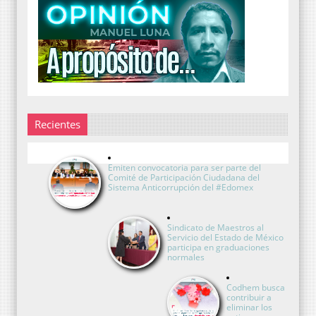
Recientes
Emiten convocatoria para ser parte del
Comité de Participación Ciudadana del
Sistema Anticorrupción del #Edomex
Sindicato de Maestros al
Servicio del Estado de México
participa en graduaciones
normales
Codhem busca
contribuir a
eliminar los