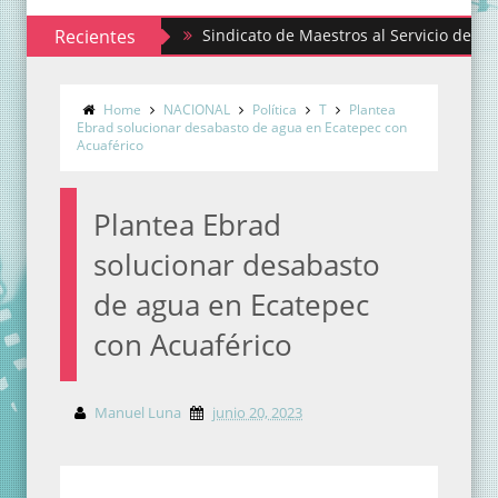
Recientes
Sindicato de Maestros al Servicio del Estado de
Home
NACIONAL
Política
T
Plantea
Ebrad solucionar desabasto de agua en Ecatepec con
Acuaférico
Plantea Ebrad
solucionar desabasto
de agua en Ecatepec
con Acuaférico
Manuel Luna
junio 20, 2023