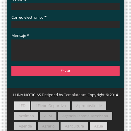
Correo electrónico
*
Mensaje
*
LUNA NOTICIAS Designed by
Templateism
Copyright © 2014
1FD
1FiebreDeportiva
A propósito de
Acolman
AEM
Agencia Espacial Mexicana
Agenda
Agrario
Agricultura
Agua