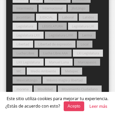
Intermedia
Internacional
Jilotzingo
Jocotitlán
JUDICIAL
Laboral
Latidos
Legislatura
LEGISLATURA
Legislatura LXI
Legislatura LXII
Legislatura LXVI
Lerma
Libertad
Libertad de expresión
Local
Lucha Libre
Lucha Libre AAA
LXI Legislatura
LXII Legislatura
Manuel Luna
Marcapasos
MC
Medio Ambiente
Metepec
Mexicaltzingo
México magia y libertad
morena
Movilidad
Movimiento Ciudadano
MUNDO
munic
Municipio
Municipios
Este sitio utiliza cookies para mejorar tu experiencia.
¿Estás de acuerdo con esto?
Leer más
Acepto
MUSIC
NA
NACIONAL
NAEM