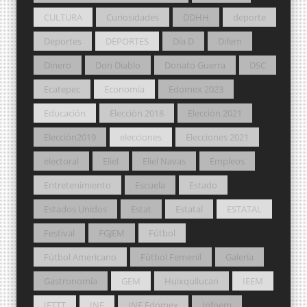
CULTURA
Curiosidades
DDHH
deporte
Deportes
DEPORTES
Día D
Difem
Dinero
Don Diablo
Donato Guerra
DSC
Ecatepec
Economía
Edomex 2023
Educación
Elección 2018
Elección 2021
Elección2019
elecciones
Elecciones 2021
electoral
Eliel
Eliel Navas
Empleos
Entretenimiento
Escuela
Estado
Estados Unidos
Estat
Estatal
ESTATAL
Festival
FGJEM
Fútbol
Fútbol Americano
Fútbol Femenil
Galería
Gastronomía
GEM
Huixquilucan
IEEM
IFTTT
INE
INE Edomex
Infoem