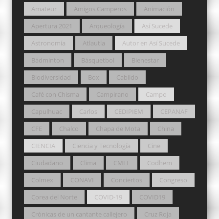
Amateur
Amigos Camperos
Animación
Apertura 2021
Arqueología
Así Sucede
Astronomía
Atlautla
Autor en Así Sucede
Bádminton
Básquetbol
Bienestar
Biodiversidad
Box
Cabildo
Café con Chisma
Campirano
Campo
Capulhuac
Carlos
CEDIPIEM
CEPANAF
CFE
Chalco
Chapa de Mota
China
CIENCIA
Ciencia y Tecnología
Cine
Ciudadano
Clima
CMLL
Codhem
Colmex
CONAVI
Conciertos
Congreso
Corea del Norte
COVID-19
COVID19
Crónicas de un cantante callejero
Cruz Roja