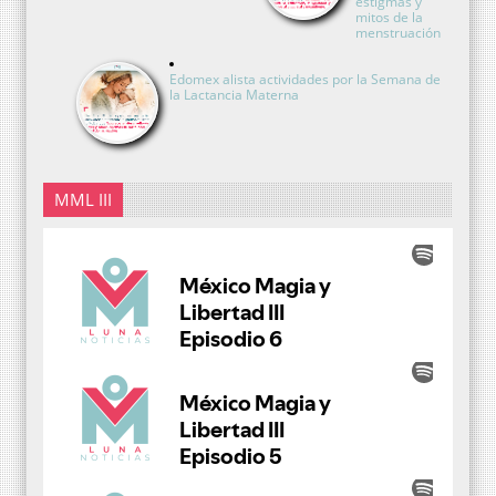
estigmas y
mitos de la
menstruación
Edomex alista actividades por la Semana de
la Lactancia Materna
MML III