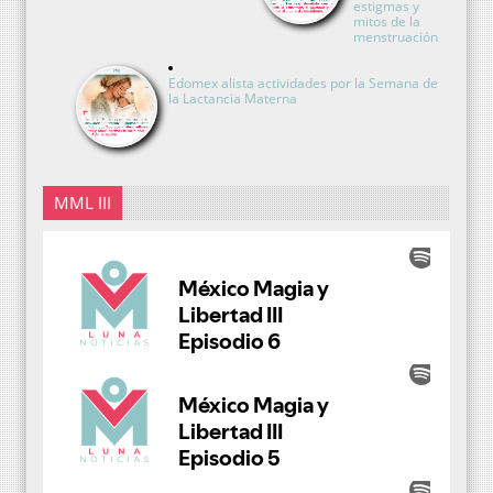
estigmas y
mitos de la
menstruación
Edomex alista actividades por la Semana de
la Lactancia Materna
MML III