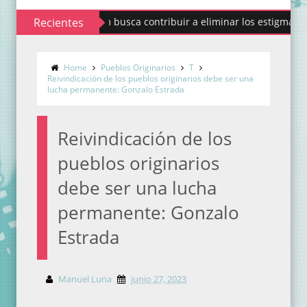
Recientes
Codhem busca contribuir a eliminar los estigmas y mitos d
Home
Pueblos Originarios
T
Reivindicación de los pueblos originarios debe ser una
lucha permanente: Gonzalo Estrada
Reivindicación de los
pueblos originarios
debe ser una lucha
permanente: Gonzalo
Estrada
Manuel Luna
junio 27, 2023