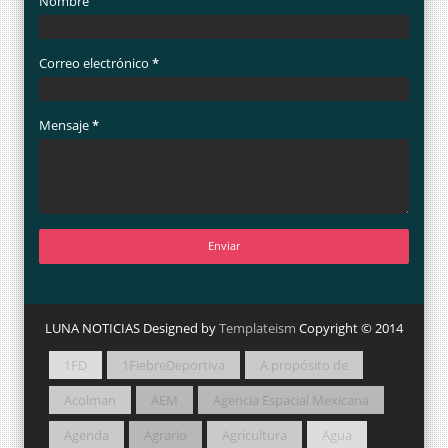
Nombre
Correo electrónico
*
Mensaje
*
LUNA NOTICIAS Designed by
Templateism
Copyright © 2014
1FD
1FiebreDeportiva
A propósito de
Acolman
AEM
Agencia Espacial Mexicana
Agenda
Agrario
Agricultura
Agua