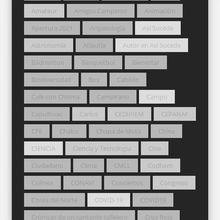
Amateur
Amigos Camperos
Animación
Apertura 2021
Arqueología
Así Sucede
Astronomía
Atlautla
Autor en Así Sucede
Bádminton
Básquetbol
Bienestar
Biodiversidad
Box
Cabildo
Café con Chisma
Campirano
Campo
Capulhuac
Carlos
CEDIPIEM
CEPANAF
CFE
Chalco
Chapa de Mota
China
CIENCIA
Ciencia y Tecnología
Cine
Ciudadano
Clima
CMLL
Codhem
Colmex
CONAVI
Conciertos
Congreso
Corea del Norte
COVID-19
COVID19
Crónicas de un cantante callejero
Cruz Roja