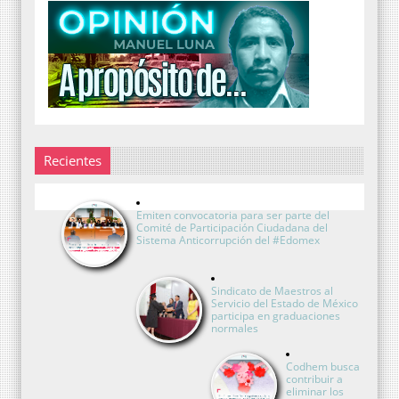
Recientes
Emiten convocatoria para ser parte del
Comité de Participación Ciudadana del
Sistema Anticorrupción del #Edomex
Sindicato de Maestros al
Servicio del Estado de México
participa en graduaciones
normales
Codhem busca
contribuir a
eliminar los