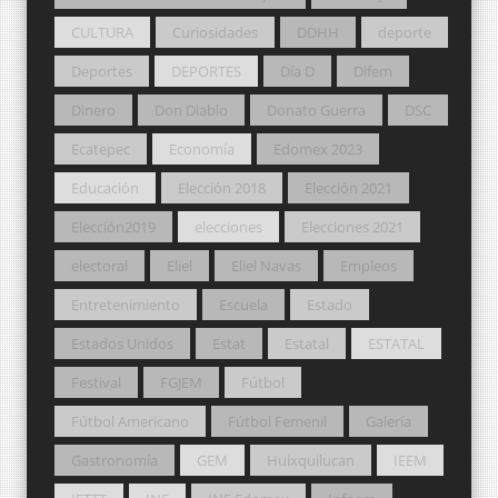
CULTURA
Curiosidades
DDHH
deporte
Deportes
DEPORTES
Día D
Difem
Dinero
Don Diablo
Donato Guerra
DSC
Ecatepec
Economía
Edomex 2023
Educación
Elección 2018
Elección 2021
Elección2019
elecciones
Elecciones 2021
electoral
Eliel
Eliel Navas
Empleos
Entretenimiento
Escuela
Estado
Estados Unidos
Estat
Estatal
ESTATAL
Festival
FGJEM
Fútbol
Fútbol Americano
Fútbol Femenil
Galería
Gastronomía
GEM
Huixquilucan
IEEM