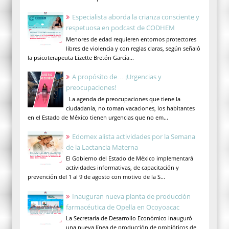
Especialista aborda la crianza consciente y
respetuosa en podcast de CODHEM
Menores de edad requieren entornos protectores
libres de violencia y con reglas claras, según señaló
la psicoterapeuta Lizette Bretón García...
A propósito de… ¡Urgencias y
preocupaciones!
La agenda de preocupaciones que tiene la
ciudadanía, no toman vacaciones, los habitantes
en el Estado de México tienen urgencias que no em...
Edomex alista actividades por la Semana
de la Lactancia Materna
El Gobierno del Estado de México implementará
actividades informativas, de capacitación y
prevención del 1 al 9 de agosto con motivo de la S...
Inauguran nueva planta de producción
farmacéutica de Opella en Ocoyoacac
La Secretaría de Desarrollo Económico inauguró
una nueva línea de producción de probióticos de